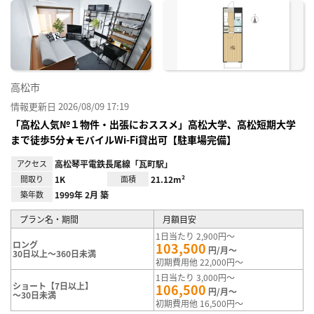
に入
り登
録
高松市
情報更新日 2026/08/09 17:19
「高松人気№１物件・出張におススメ」高松大学、高松短期大学
まで徒歩5分★モバイルWi-Fi貸出可【駐車場完備】
アクセス
高松琴平電鉄長尾線「瓦町駅」
間取り
1K
面積
21.12m²
築年数
1999年 2月 築
プラン名・期間
月額目安
1日当たり 2,900円～
ロング
103,500
円/月～
30日以上～360日未満
初期費用他 22,000円～
1日当たり 3,000円～
ショート【7日以上】
106,500
円/月～
～30日未満
初期費用他 16,500円～