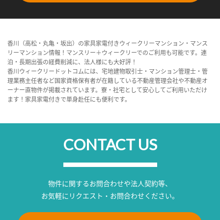
香川（高松・丸亀・坂出）の家具家電付きウィークリーマンション・マンス
リーマンション情報！マンスリー＋ウィークリーでのご利用も可能です。連
泊・長期出張の経費削減に、法人様にも大好評！
香川ウィークリードットコムには、宅地建物取引士・マンション管理士・管
理業務主任者など国家資格保有者が在籍している不動産管理会社や不動産オ
ーナー直物件が掲載されています。寮・社宅として安心してご利用いただけ
ます！家具家電付きで単身赴任にも便利です。
CONTACT US
物件に関するお問合わせや法人契約等、
お気軽にリクエスト・お問合わせください。