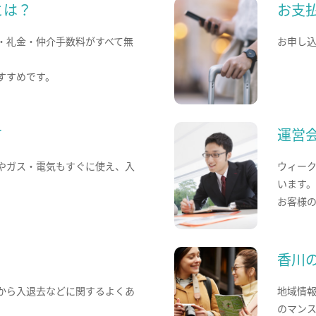
とは？
お支
・礼金・仲介手数料がすべて無
お申し
すすめです。
て
運営
やガス・電気もすぐに使え、入
ウィー
います
お客様
香川
から入退去などに関するよくあ
地域情
のマン