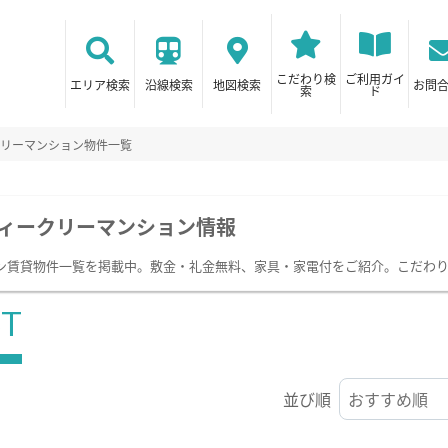
こだわり検
ご利用ガイ
エリア検索
沿線検索
地図検索
お問
索
ド
スリーマンション物件一覧
ィークリーマンション情報
ン賃貸物件一覧を掲載中。敷金・礼金無料、家具・家電付をご紹介。こだわ
ST
並び順