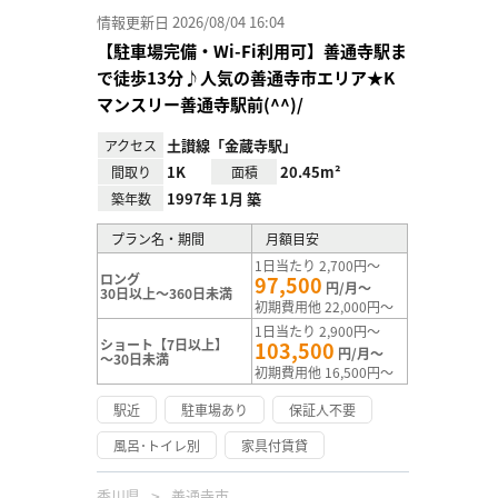
情報更新日 2026/08/04 16:04
【駐車場完備・Wi-Fi利用可】善通寺駅ま
で徒歩13分♪人気の善通寺市エリア★K
マンスリー善通寺駅前(^^)/
土讃線「金蔵寺駅」
アクセス
1K
20.45m²
間取り
面積
1997年 1月 築
築年数
プラン名・期間
月額目安
1日当たり 2,700円～
ロング
97,500
円/月～
30日以上～360日未満
初期費用他 22,000円～
1日当たり 2,900円～
ショート【7日以上】
103,500
円/月～
～30日未満
初期費用他 16,500円～
駅近
駐車場あり
保証人不要
風呂･トイレ別
家具付賃貸
香川県
善通寺市