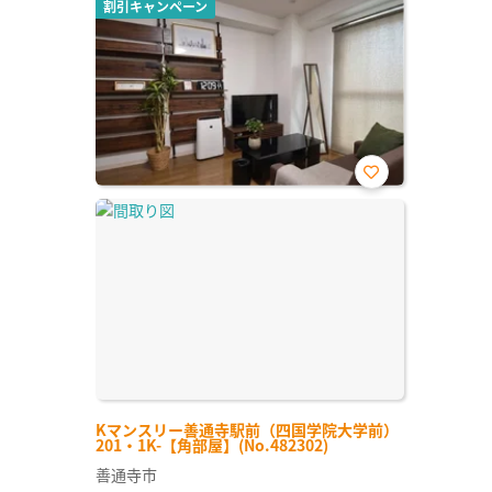
割引キャンペーン
お気
に入
り登
録
Kマンスリー善通寺駅前（四国学院大学前）
201・1K-【角部屋】(No.482302)
善通寺市