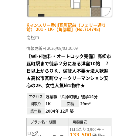
Kマンスリー香川瓦町駅前（フェリー通り
前） 201・1K-【角部屋】(No.714748)
高松市
情報更新日 2026/08/03 10:09
【Wi-Fi無料・オートロック完備】高松市
瓦町駅まで徒歩２分にある洋室10帖 ７
日以上からＯＫ、保証人不要★法人歓迎
★高松市瓦町ウィークリーマンション安
心の2F、女性人気№1物件★
万葉線「片原町駅」徒歩14分
アクセス
1K
29m²
間取り
面積
2004年 12月 築
築年数
プラン名・期間
月額目安
1日当たり 3,900円～
ロング
133,500
円/月～