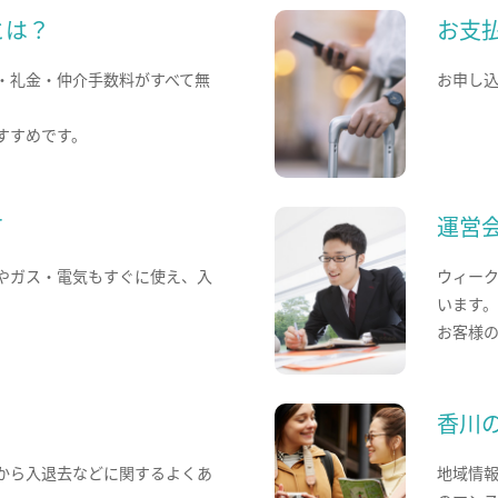
とは？
お支
・礼金・仲介手数料がすべて無
お申し
すすめです。
て
運営
やガス・電気もすぐに使え、入
ウィー
います
お客様
香川
から入退去などに関するよくあ
地域情