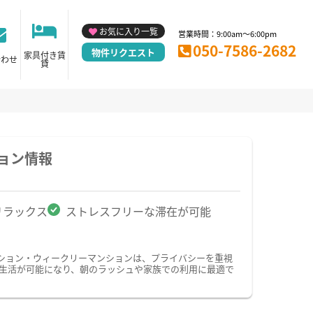
お気に入り一覧
営業時間：9:00am～6:00pm
050-7586-2682
物件リクエスト
家具付き賃
合わせ
貸
ョン情報
リラックス
ストレスフリーな滞在が可能
ション・ウィークリーマンションは、プライバシーを重視
生活が可能になり、朝のラッシュや家族での利用に最適で