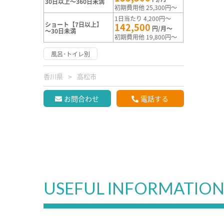
30日以上～360日未満
初期費用他 25,300円～
1日当たり 4,200円～
ショート【7日以上】
142,500
円/月～
～30日未満
初期費用他 19,800円～
風呂･トイレ別
香川県
高松市
お問合わせ
電話する
USEFUL INFORMATIO