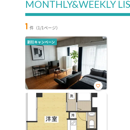
MONTHLY&WEEKLY LI
1
件（1/1ページ）
割引キャンペーン
お気
に入
り登
録