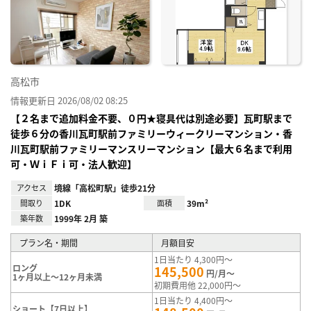
り登
録
高松市
情報更新日 2026/08/02 08:25
【２名まで追加料金不要、０円★寝具代は別途必要】瓦町駅まで
徒歩６分の香川瓦町駅前ファミリーウィークリーマンション・香
川瓦町駅前ファミリーマンスリーマンション【最大６名まで利用
可・ＷｉＦｉ可・法人歓迎】
アクセス
境線「高松町駅」徒歩21分
間取り
1DK
面積
39m²
築年数
1999年 2月 築
プラン名・期間
月額目安
1日当たり 4,300円～
ロング
145,500
円/月～
1ヶ月以上～12ヶ月未満
初期費用他 22,000円～
1日当たり 4,400円～
ショート【7日以上】