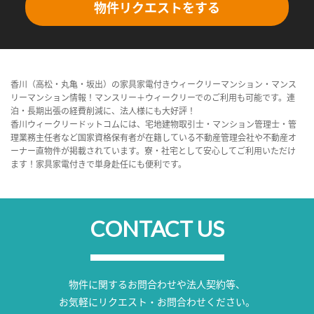
物件リクエストをする
香川（高松・丸亀・坂出）の家具家電付きウィークリーマンション・マンス
リーマンション情報！マンスリー＋ウィークリーでのご利用も可能です。連
泊・長期出張の経費削減に、法人様にも大好評！
香川ウィークリードットコムには、宅地建物取引士・マンション管理士・管
理業務主任者など国家資格保有者が在籍している不動産管理会社や不動産オ
ーナー直物件が掲載されています。寮・社宅として安心してご利用いただけ
ます！家具家電付きで単身赴任にも便利です。
CONTACT US
物件に関するお問合わせや法人契約等、
お気軽にリクエスト・お問合わせください。