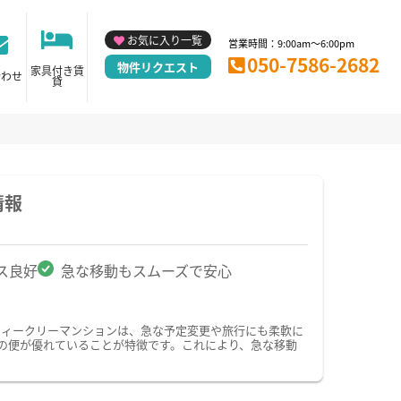
お気に入り一覧
営業時間：9:00am～6:00pm
050-7586-2682
物件リクエスト
家具付き賃
合わせ
貸
情報
ス良好
急な移動もスムーズで安心
ウィークリーマンションは、急な予定変更や旅行にも柔軟に
の便が優れていることが特徴です。これにより、急な移動