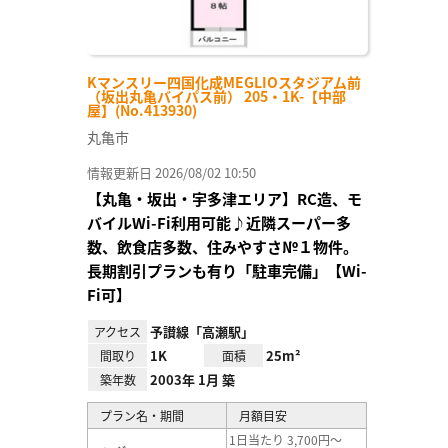
Kマンスリー四国化成MEGLIOスタジアム前
（坂出丸亀バイパス前） 205・1K-【中部
屋】(No.413930)
丸亀市
情報更新日 2026/08/02 10:50
【丸亀・坂出・宇多津エリア】RC造、モ
バイルWi-Fi利用可能♪近隣スーパー多
数、飲食店多数、住みやすさ№１物件。
長期割引プランも有り「駐車完備」【Wi-
Fi可】
予讃線「高瀬駅」
アクセス
1K
25m²
間取り
面積
2003年 1月 築
築年数
プラン名・期間
月額目安
1日当たり 3,700円～