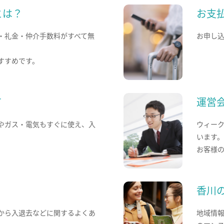
とは？
お支
・礼金・仲介手数料がすべて無
お申し
すすめです。
て
運営
やガス・電気もすぐに使え、入
ウィー
います
お客様
香川
から入退去などに関するよくあ
地域情