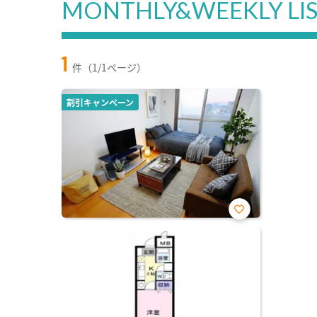
MONTHLY&WEEKLY LI
1
件（1/1ページ）
割引キャンペーン
お気
に入
り登
録