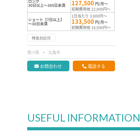
ロング
127,500
円/月～
30日以上～365日未満
初期費用他 22,000円～
1日当たり 3,900円～
ショート【7日以上】
133,500
円/月～
～30日未満
初期費用他 16,500円～
特急対応可
香川県
丸亀市
お問合わせ
電話する
USEFUL INFORMATIO