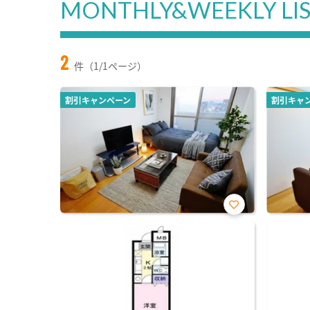
MONTHLY&WEEKLY LI
2
件（1/1ページ）
割引キャンペーン
割引キャ
お気
に入
り登
録