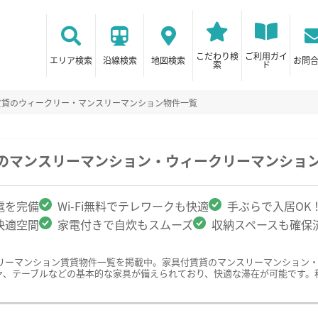
こだわり検
ご利用ガイ
エリア検索
沿線検索
地図検索
お問
索
ド
賃貸のウィークリー・マンスリーマンション物件一覧
駅のマンスリーマンション・ウィークリーマンショ
電を完備
Wi-Fi無料でテレワークも快適
手ぶらで入居OK
快適空間
家電付きで自炊もスムーズ
収納スペースも確保
リーマンション賃貸物件一覧を掲載中。家具付賃貸のマンスリーマンション
ァ、テーブルなどの基本的な家具が備えられており、快適な滞在が可能です。