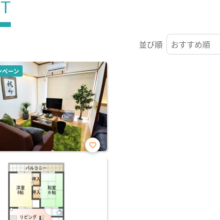
ST
並び順
ンペーン
お気
に入
り登
録