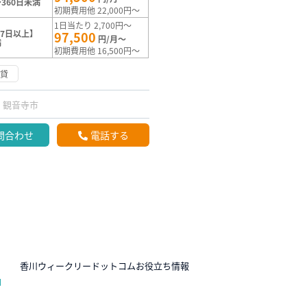
360日未満
初期費用他 22,000円～
1日当たり 2,700円～
7日以上】
97,500
円/月～
満
初期費用他 16,500円～
賃貸
観音寺市
問合わせ
電話する
N
香川ウィークリードットコムお役立ち情報