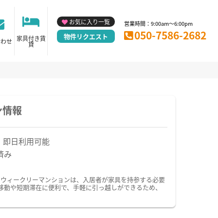
お気に入り一覧
営業時間：9:00am～6:00pm
050-7586-2682
物件リクエスト
家具付き賃
合わせ
貸
ン情報
！即日利用可能
済み
・ウィークリーマンションは、入居者が家具を持参する必要
移動や短期滞在に便利で、手軽に引っ越しができるため、