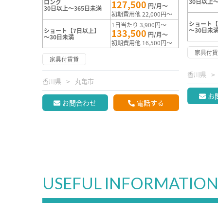
30日以上～
ロング
127,500
円/月～
30日以上～365日未満
初期費用他 22,000円～
ショート【
1日当たり 3,900円～
～30日未
ショート【7日以上】
133,500
円/月～
～30日未満
初期費用他 16,500円～
家具付
家具付賃貸
香川県
香川県
丸亀市
お
お問合わせ
電話する
USEFUL INFORMATIO