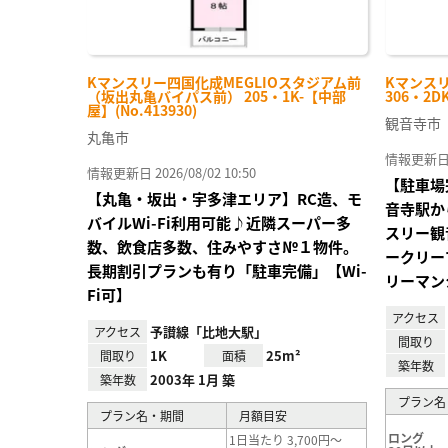
Kマンスリー四国化成MEGLIOスタジアム前
Kマンス
（坂出丸亀バイパス前） 205・1K-【中部
306・2D
屋】(No.413930)
観音寺市
丸亀市
情報更新日 20
情報更新日 2026/08/02 10:50
【駐車場
【丸亀・坂出・宇多津エリア】RC造、モ
音寺駅か
バイルWi-Fi利用可能♪近隣スーパー多
スリー観
数、飲食店多数、住みやすさ№１物件。
ークリー
長期割引プランも有り「駐車完備」【Wi-
リーマン
Fi可】
アクセス
予讃線「比地大駅」
アクセス
間取り
1K
25m²
間取り
面積
築年数
2003年 1月 築
築年数
プラン名
プラン名・期間
月額目安
ロング
1日当たり 3,700円～