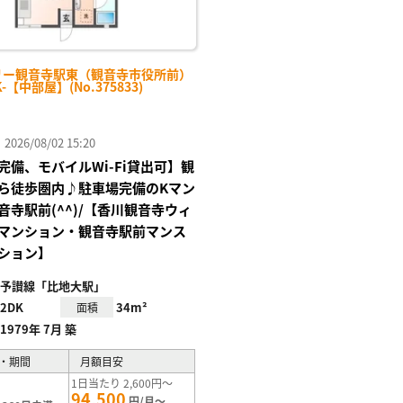
リー観音寺駅東（観音寺市役所前）
K-【中部屋】(No.375833)
26/08/02 15:20
完備、モバイルWi-Fi貸出可】観
ら徒歩圏内♪駐車場完備のKマン
音寺駅前(^^)/【香川観音寺ウィ
マンション・観音寺駅前マンス
ション】
予讃線「比地大駅」
2DK
34m²
面積
1979年 7月 築
・期間
月額目安
1日当たり 2,600円～
94,500
円/月～