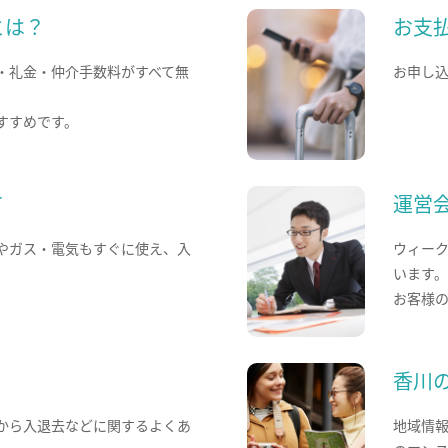
とは？
お支
・礼金・仲介手数料がすべて無
お申し
すすめです。
て
運営
やガス・電気もすぐに使え、入
ウィー
います
お客様
香川
から入退去などに関するよくあ
地域情