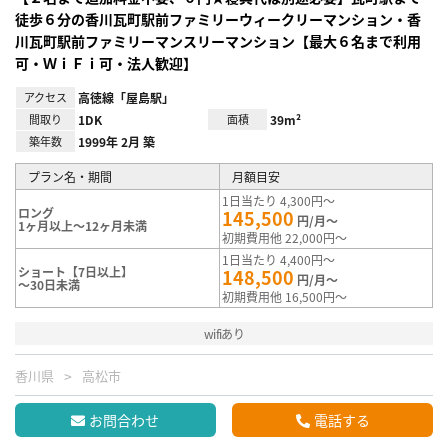
徒歩６分の香川瓦町駅前ファミリーウィークリーマンション・香
川瓦町駅前ファミリーマンスリーマンション【最大６名まで利用
可・ＷｉＦｉ可・法人歓迎】
アクセス
高徳線「屋島駅」
間取り
1DK
面積
39m²
築年数
1999年 2月 築
プラン名・期間
月額目安
1日当たり 4,300円～
ロング
145,500
円/月～
1ヶ月以上～12ヶ月未満
初期費用他 22,000円～
1日当たり 4,400円～
ショート【7日以上】
148,500
円/月～
～30日未満
初期費用他 16,500円～
wifiあり
香川県
高松市
お問合わせ
電話する