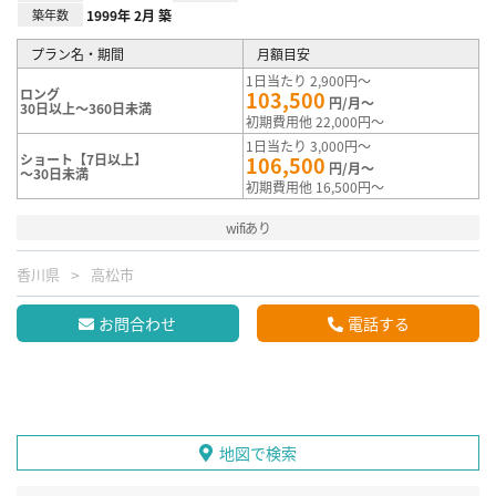
築年数
1999年 2月 築
プラン名・期間
月額目安
1日当たり 2,900円～
ロング
103,500
円/月～
30日以上～360日未満
初期費用他 22,000円～
1日当たり 3,000円～
ショート【7日以上】
106,500
円/月～
～30日未満
初期費用他 16,500円～
wifiあり
香川県
高松市
お問合わせ
電話する
地図で検索