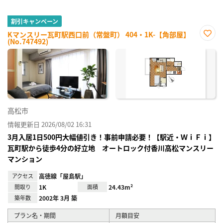
割引キャンペーン
Kマンスリー瓦町駅西口前（常盤町） 404・1K-【角部屋】
(No.747492)
お気
に入
り登
録
高松市
情報更新日 2026/08/02 16:31
3月入居1日500円大幅値引き！事前申請必要！【駅近・ＷｉＦｉ】
瓦町駅から徒歩4分の好立地 オートロック付香川高松マンスリー
マンション
アクセス
高徳線「屋島駅」
間取り
1K
面積
24.43m²
築年数
2002年 3月 築
プラン名・期間
月額目安