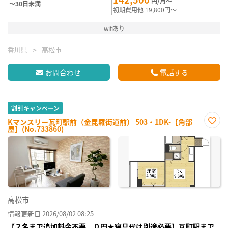
円/月～
～30日未満
初期費用他 19,800円～
wifiあり
香川県
高松市
お問合わせ
電話する
割引キャンペーン
Kマンスリー瓦町駅前（金毘羅街道前） 503・1DK-【角部
屋】(No.733860)
お気
に入
り登
録
高松市
情報更新日 2026/08/02 08:25
【２名まで追加料金不要、０円★寝具代は別途必要】瓦町駅まで