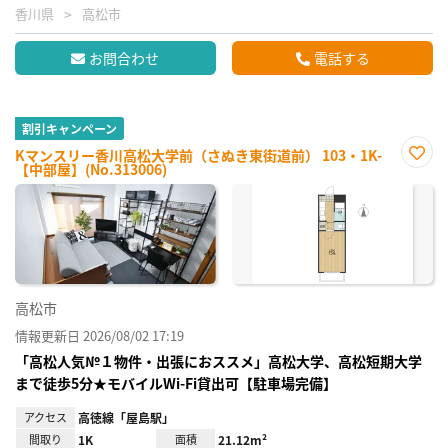
香川県
高松市
お問合わせ
電話する
割引キャンペーン
Kマンスリー香川高松大学前（さぬき東街道前） 103・1K-
【中部屋】(No.313006)
お気
に入
り登
録
高松市
情報更新日 2026/08/02 17:19
「高松人気№１物件・出張におススメ」高松大学、高松短期大学
まで徒歩5分★モバイルWi-Fi貸出可【駐車場完備】
アクセス
高徳線「屋島駅」
間取り
1K
面積
21.12m²