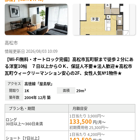
お気
に入
り登
録
高松市
情報更新日 2026/08/03 10:09
【Wi-Fi無料・オートロック完備】高松市瓦町駅まで徒歩２分にあ
る洋室10帖 ７日以上からＯＫ、保証人不要★法人歓迎★高松市
瓦町ウィークリーマンション安心の2F、女性人気№1物件★
アクセス
高徳線「屋島駅」
間取り
1K
面積
29m²
築年数
2004年 12月 築
プラン名・期間
月額目安
1日当たり 3,900円～
ロング
133,500
円/月～
30日以上～360日未満
初期費用他 25,300円～
1日当たり 4,200円～
ショート【7日以上】
142,500