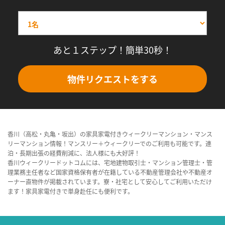
あと１ステップ！簡単30秒！
物件リクエストをする
香川（高松・丸亀・坂出）の家具家電付きウィークリーマンション・マンス
リーマンション情報！マンスリー＋ウィークリーでのご利用も可能です。連
泊・長期出張の経費削減に、法人様にも大好評！
香川ウィークリードットコムには、宅地建物取引士・マンション管理士・管
理業務主任者など国家資格保有者が在籍している不動産管理会社や不動産オ
ーナー直物件が掲載されています。寮・社宅として安心してご利用いただけ
ます！家具家電付きで単身赴任にも便利です。