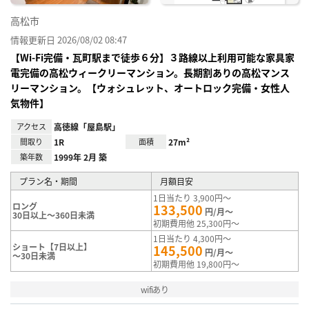
高松市
情報更新日 2026/08/02 08:47
【Wi-Fi完備・瓦町駅まで徒歩６分】３路線以上利用可能な家具家
電完備の高松ウィークリーマンション。長期割ありの高松マンス
リーマンション。【ウォシュレット、オートロック完備・女性人
気物件】
アクセス
高徳線「屋島駅」
間取り
1R
面積
27m²
築年数
1999年 2月 築
プラン名・期間
月額目安
1日当たり 3,900円～
ロング
133,500
円/月～
30日以上～360日未満
初期費用他 25,300円～
1日当たり 4,300円～
ショート【7日以上】
145,500
円/月～
～30日未満
初期費用他 19,800円～
wifiあり