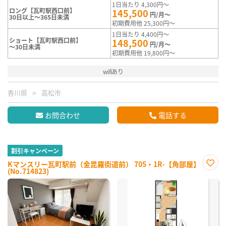
1日当たり 4,300円～
ロング【瓦町駅西口前】
145,500
円/月～
30日以上～365日未満
初期費用他 25,300円～
1日当たり 4,400円～
ショート【瓦町駅西口前】
148,500
円/月～
～30日未満
初期費用他 19,800円～
wifiあり
香川県
高松市
お問合わせ
電話する
割引キャンペーン
Kマンスリー瓦町駅前（金毘羅街道前） 705・1R-【角部屋】
(No.714823)
お気
に入
り登
録