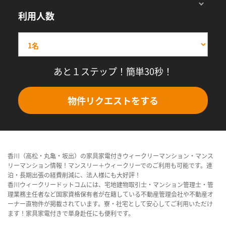
利用人数
あと１ステップ！簡単30秒！
物件リクエストをする
香川（高松・丸亀・坂出）の家具家電付きウィークリーマンション・マンス
リーマンション情報！マンスリー＋ウィークリーでのご利用も可能です。連
泊・長期出張の経費削減に、法人様にも大好評！
香川ウィークリードットコムには、宅地建物取引士・マンション管理士・管
理業務主任者など国家資格保有者が在籍している不動産管理会社や不動産オ
ーナー直物件が掲載されています。寮・社宅として安心してご利用いただけ
ます！家具家電付きで単身赴任にも便利です。