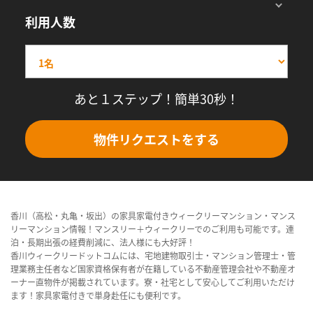
利用人数
あと１ステップ！簡単30秒！
物件リクエストをする
香川（高松・丸亀・坂出）の家具家電付きウィークリーマンション・マンス
リーマンション情報！マンスリー＋ウィークリーでのご利用も可能です。連
泊・長期出張の経費削減に、法人様にも大好評！
香川ウィークリードットコムには、宅地建物取引士・マンション管理士・管
理業務主任者など国家資格保有者が在籍している不動産管理会社や不動産オ
ーナー直物件が掲載されています。寮・社宅として安心してご利用いただけ
ます！家具家電付きで単身赴任にも便利です。