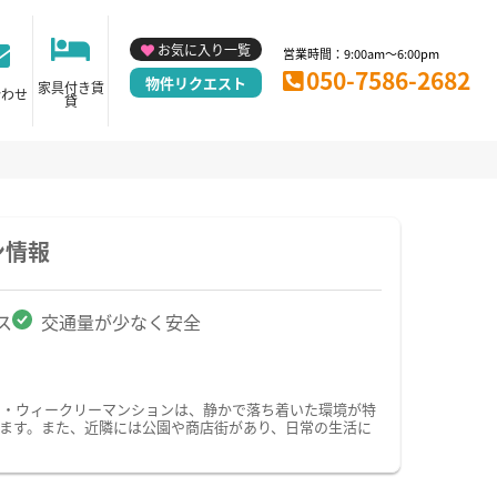
お気に入り一覧
営業時間：9:00am～6:00pm
050-7586-2682
物件リクエスト
家具付き賃
合わせ
貸
ン情報
ス
交通量が少なく安全
ン・ウィークリーマンションは、静かで落ち着いた環境が特
ます。また、近隣には公園や商店街があり、日常の生活に