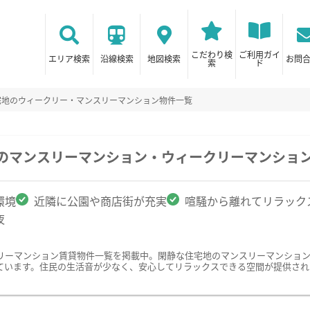
こだわり検
ご利用ガイ
エリア検索
沿線検索
地図検索
お問
索
ド
宅地のウィークリー・マンスリーマンション物件一覧
駅のマンスリーマンション・ウィークリーマンショ
環境
近隣に公園や商店街が充実
喧騒から離れてリラック
夜
リーマンション賃貸物件一覧を掲載中。閑静な住宅地のマンスリーマンショ
ています。住民の生活音が少なく、安心してリラックスできる空間が提供され