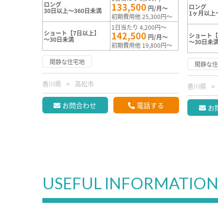
ロング
133,500
ロング
円/月～
30日以上～360日未満
1ヶ月以上
初期費用他 25,300円～
1日当たり 4,200円～
ショート【7日以上】
142,500
ショート【
円/月～
～30日未満
～30日未
初期費用他 19,800円～
閑静な住宅地
閑静な
香川県
高松市
香川県
お問合わせ
電話する
お
USEFUL INFORMATIO