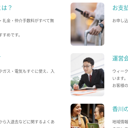
とは？
お支
・礼金・仲介手数料がすべて無
お申し
すすめです。
て
運営
やガス・電気もすぐに使え、入
ウィー
います
お客様
香川
から入退去などに関するよくあ
地域情