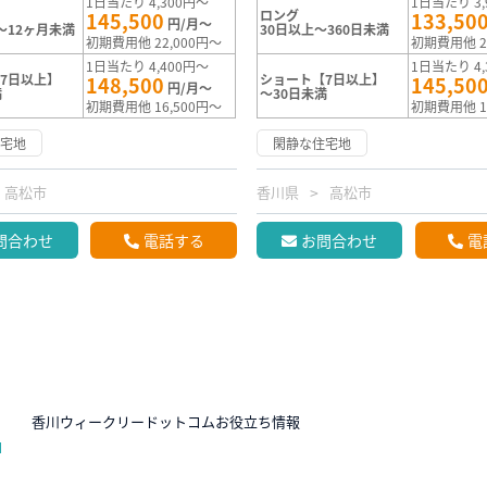
1日当たり 4,300円～
1日当たり 3,
ロング
145,500
133,50
円/月～
～12ヶ月未満
30日以上～360日未満
初期費用他 22,000円～
初期費用他 2
1日当たり 4,400円～
1日当たり 4,
7日以上】
ショート【7日以上】
148,500
145,50
円/月～
満
～30日未満
初期費用他 16,500円～
初期費用他 1
住宅地
閑静な住宅地
高松市
香川県
高松市
問合わせ
電話する
お問合わせ
電
N
香川ウィークリードットコムお役立ち情報