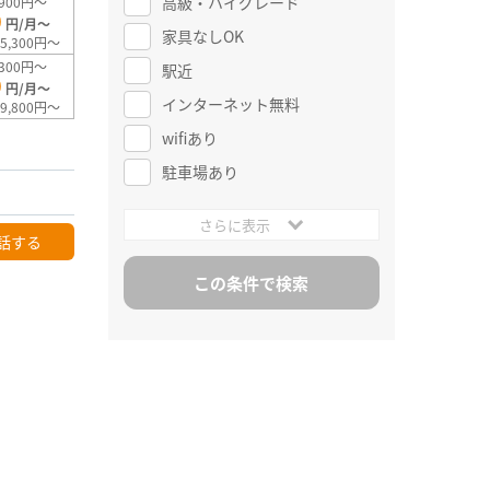
高級・ハイグレード
900円～
0
円/月～
家具なしOK
5,300円～
300円～
駅近
0
円/月～
インターネット無料
9,800円～
wifiあり
駐車場あり
さらに表示
話する