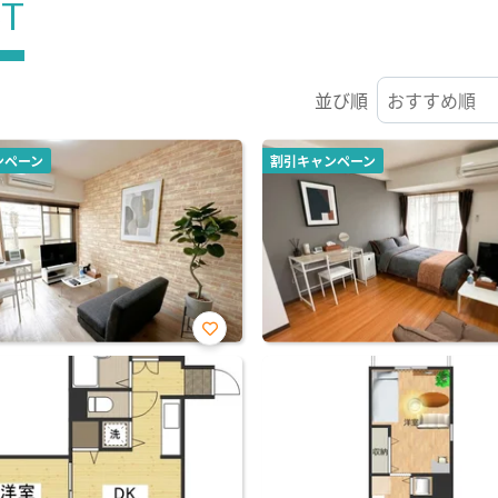
ST
並び順
ンペーン
割引キャンペーン
お気
に入
り登
録