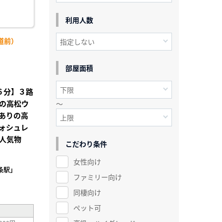
利用人数
道前）
)
部屋面積
歩６分】３路
の高松ウ
～
ありの高
ォシュレ
人気物
こだわり条件
女性向け
条駅」
ファミリー向け
²
同棲向け
ペット可