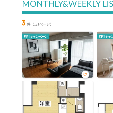
MONTHLY&WEEKLY LI
3
件（1/1ページ）
割引キャンペーン
割引キャ
お気
に入
り登
録