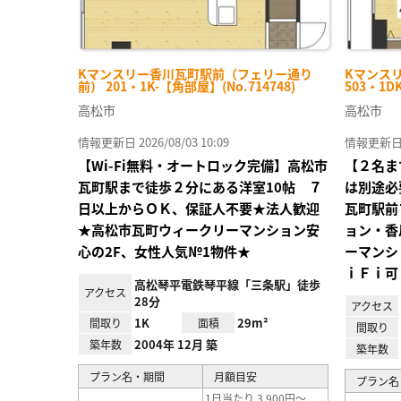
Kマンスリー香川瓦町駅前（フェリー通り
Kマンス
前） 201・1K-【角部屋】(No.714748)
503・1D
高松市
高松市
情報更新日 2026/08/03 10:09
情報更新日 20
【Wi-Fi無料・オートロック完備】高松市
【２名ま
瓦町駅まで徒歩２分にある洋室10帖 ７
は別途必
日以上からＯＫ、保証人不要★法人歓迎
瓦町駅前
★高松市瓦町ウィークリーマンション安
ョン・香
心の2F、女性人気№1物件★
ーマンシ
ｉＦｉ可
高松琴平電鉄琴平線「三条駅」徒歩
アクセス
28分
アクセス
1K
29m²
間取り
面積
間取り
2004年 12月 築
築年数
築年数
プラン名・期間
月額目安
プラン名
1日当たり 3,900円～