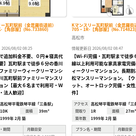
リー瓦町駅前（金毘羅街道前）
Kマンスリー瓦町駅前（金毘羅街
K-【角部屋】(No.733860)
705・1R-【角部屋】(No.714823
高松市
26/08/02 08:25
情報更新日 2026/08/02 08:47
で追加料金不要、０円★寝具代
【Wi-Fi完備・瓦町駅まで徒
要】瓦町駅まで徒歩６分の香川
線以上利用可能な家具家電完備
ファミリーウィークリーマンシ
ィークリーマンション。長期割
川瓦町駅前ファミリーマンスリ
松マンスリーマンション。【ウ
ョン【最大６名まで利用可・Ｗ
ット、オートロック完備・女性
・法人歓迎】
件】
高松琴平電鉄琴平線「三条駅」
高松琴平電鉄琴平線「三
アクセス
1DK
39m²
1R
27m
面積
間取り
面積
1999年 2月 築
1999年 2月 築
築年数
・期間
月額目安
プラン名・期間
月額目安