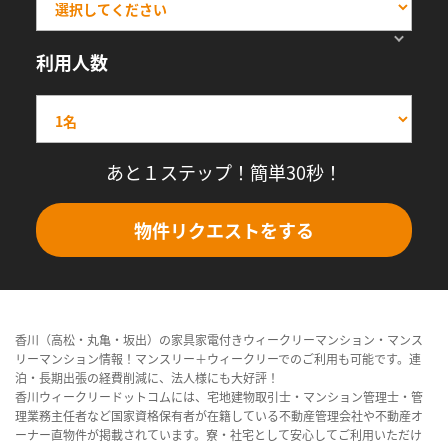
利用人数
あと１ステップ！簡単30秒！
物件リクエストをする
香川（高松・丸亀・坂出）の家具家電付きウィークリーマンション・マンス
リーマンション情報！マンスリー＋ウィークリーでのご利用も可能です。連
泊・長期出張の経費削減に、法人様にも大好評！
香川ウィークリードットコムには、宅地建物取引士・マンション管理士・管
理業務主任者など国家資格保有者が在籍している不動産管理会社や不動産オ
ーナー直物件が掲載されています。寮・社宅として安心してご利用いただけ