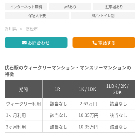
インターネット無料
wifiあり
駐車場あり
保証人不要
風呂･トイレ別
香川県
高松市
お問合わせ
電話する
伏石駅のウィークリーマンション・マンスリーマンションの
特徴
1LDK / 2K /
2
期間
1R
1K / 1DK
2DK
ウィークリー利用
該当なし
2.63万円
該当なし
1ヶ月利用
該当なし
10.35万円
該当なし
3ヶ月利用
該当なし
10.35万円
該当なし