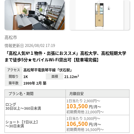
に入
り登
録
高松市
情報更新日 2026/08/02 17:19
「高松人気№１物件・出張におススメ」高松大学、高松短期大学
まで徒歩5分★モバイルWi-Fi貸出可【駐車場完備】
アクセス
高松琴平電鉄琴平線「伏石駅」
間取り
1K
面積
21.12m²
築年数
1999年 2月 築
プラン名・期間
月額目安
1日当たり 2,900円～
ロング
103,500
円/月～
30日以上～360日未満
初期費用他 22,000円～
1日当たり 3,000円～
ショート【7日以上】
106,500
円/月～
～30日未満
初期費用他 16,500円～