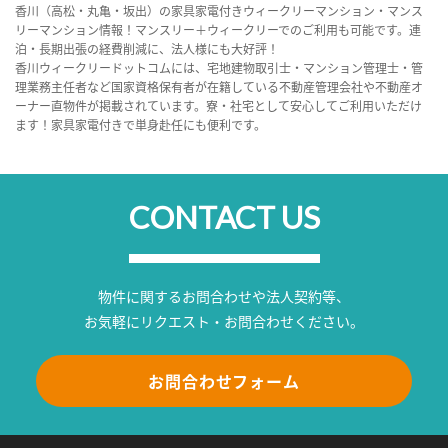
香川（高松・丸亀・坂出）の家具家電付きウィークリーマンション・マンス
リーマンション情報！マンスリー＋ウィークリーでのご利用も可能です。連
泊・長期出張の経費削減に、法人様にも大好評！
香川ウィークリードットコムには、宅地建物取引士・マンション管理士・管
理業務主任者など国家資格保有者が在籍している不動産管理会社や不動産オ
ーナー直物件が掲載されています。寮・社宅として安心してご利用いただけ
ます！家具家電付きで単身赴任にも便利です。
CONTACT US
物件に関するお問合わせや法人契約等、
お気軽にリクエスト・お問合わせください。
お問合わせフォーム