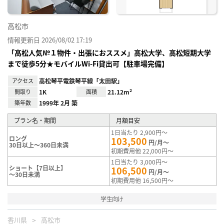
高松市
情報更新日 2026/08/02 17:19
「高松人気№１物件・出張におススメ」高松大学、高松短期大学
まで徒歩5分★モバイルWi-Fi貸出可【駐車場完備】
アクセス
高松琴平電鉄琴平線「太田駅」
間取り
1K
面積
21.12m²
築年数
1999年 2月 築
プラン名・期間
月額目安
1日当たり 2,900円～
ロング
103,500
円/月～
30日以上～360日未満
初期費用他 22,000円～
1日当たり 3,000円～
ショート【7日以上】
106,500
円/月～
～30日未満
初期費用他 16,500円～
学生向け
香川県
高松市