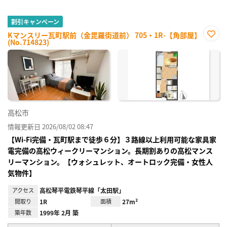
割引キャンペーン
Kマンスリー瓦町駅前（金毘羅街道前） 705・1R-【角部屋】
(No.714823)
お気
に入
り登
録
高松市
情報更新日 2026/08/02 08:47
【Wi-Fi完備・瓦町駅まで徒歩６分】３路線以上利用可能な家具家
電完備の高松ウィークリーマンション。長期割ありの高松マンス
リーマンション。【ウォシュレット、オートロック完備・女性人
気物件】
アクセス
高松琴平電鉄琴平線「太田駅」
間取り
1R
面積
27m²
築年数
1999年 2月 築