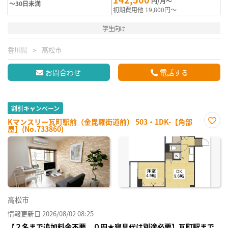
円/月～
～30日未満
初期費用他 19,800円～
学生向け
香川県
高松市
お問合わせ
電話する
割引キャンペーン
Kマンスリー瓦町駅前（金毘羅街道前） 503・1DK-【角部
屋】(No.733860)
お気
に入
り登
録
高松市
情報更新日 2026/08/02 08:25
【２名まで追加料金不要、０円★寝具代は別途必要】瓦町駅まで