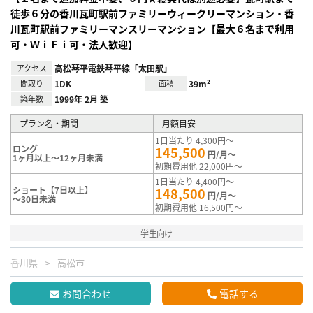
徒歩６分の香川瓦町駅前ファミリーウィークリーマンション・香
川瓦町駅前ファミリーマンスリーマンション【最大６名まで利用
可・ＷｉＦｉ可・法人歓迎】
アクセス
高松琴平電鉄琴平線「太田駅」
間取り
1DK
面積
39m²
築年数
1999年 2月 築
プラン名・期間
月額目安
1日当たり 4,300円～
ロング
145,500
円/月～
1ヶ月以上～12ヶ月未満
初期費用他 22,000円～
1日当たり 4,400円～
ショート【7日以上】
148,500
円/月～
～30日未満
初期費用他 16,500円～
学生向け
香川県
高松市
お問合わせ
電話する