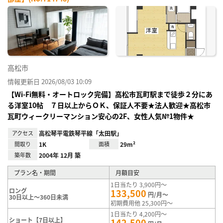
お気
に入
り登
録
高松市
情報更新日 2026/08/03 10:09
【Wi-Fi無料・オートロック完備】高松市瓦町駅まで徒歩２分にあ
る洋室10帖 ７日以上からＯＫ、保証人不要★法人歓迎★高松市
瓦町ウィークリーマンション安心の2F、女性人気№1物件★
アクセス
高松琴平電鉄琴平線「太田駅」
間取り
1K
面積
29m²
築年数
2004年 12月 築
プラン名・期間
月額目安
1日当たり 3,900円～
ロング
133,500
円/月～
30日以上～360日未満
初期費用他 25,300円～
1日当たり 4,200円～
ショート【7日以上】
142,500