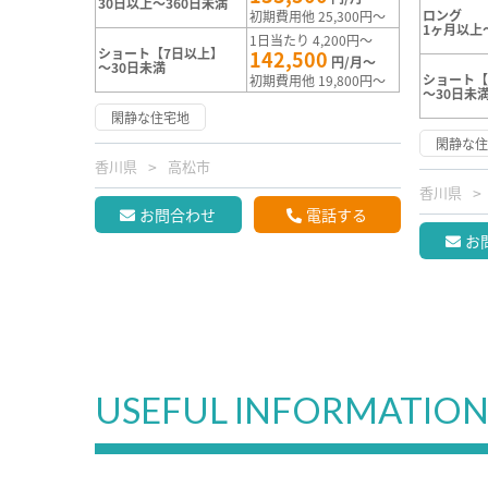
30日以上～360日未満
ロング
初期費用他 25,300円～
1ヶ月以上
1日当たり 4,200円～
ショート【7日以上】
142,500
円/月～
～30日未満
ショート【
初期費用他 19,800円～
～30日未
閑静な住宅地
閑静な
香川県
高松市
香川県
お問合わせ
電話する
お
USEFUL INFORMATIO