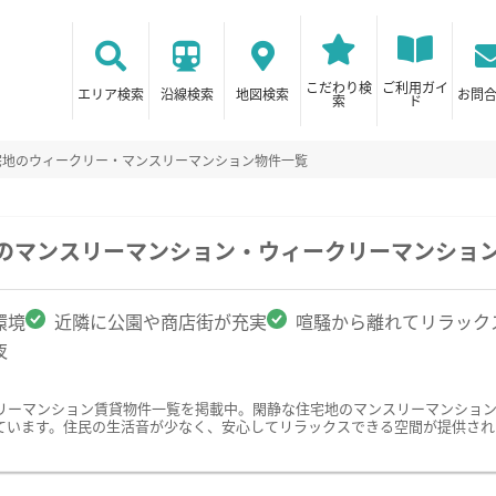
こだわり検
ご利用ガイ
エリア検索
沿線検索
地図検索
お問
索
ド
宅地のウィークリー・マンスリーマンション物件一覧
駅のマンスリーマンション・ウィークリーマンショ
環境
近隣に公園や商店街が充実
喧騒から離れてリラック
夜
リーマンション賃貸物件一覧を掲載中。閑静な住宅地のマンスリーマンショ
ています。住民の生活音が少なく、安心してリラックスできる空間が提供され