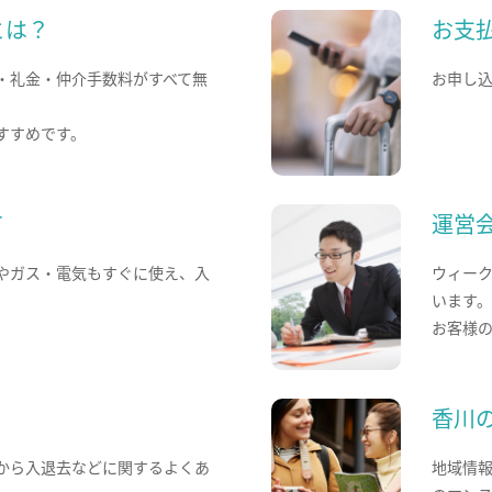
とは？
お支
・礼金・仲介手数料がすべて無
お申し
すすめです。
て
運営
やガス・電気もすぐに使え、入
ウィー
います
お客様
香川
から入退去などに関するよくあ
地域情