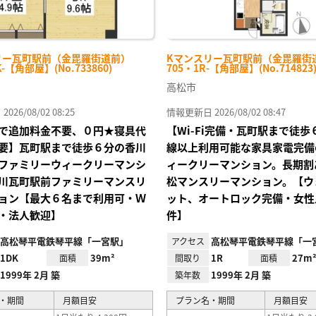
リー瓦町駅前（金毘羅街道前）
Kマンスリー瓦町駅前（金毘羅街
K-【角部屋】(No.733860)
705・1R-【角部屋】(No.714823
高松市
26/08/02 08:25
情報更新日 2026/08/02 08:47
で追加料金不要、０円★寝具代
【Wi-Fi完備・瓦町駅まで徒
要】瓦町駅まで徒歩６分の香川
線以上利用可能な家具家電完備
ファミリーウィークリーマンシ
ィークリーマンション。長期割
川瓦町駅前ファミリーマンスリ
松マンスリーマンション。【ウ
ョン【最大６名まで利用可・Ｗ
ット、オートロック完備・女性
・法人歓迎】
件】
高松琴平電鉄琴平線「一宮駅」
高松琴平電鉄琴平線「一
アクセス
1DK
39m²
1R
27m
面積
間取り
面積
1999年 2月 築
1999年 2月 築
築年数
・期間
月額目安
プラン名・期間
月額目安