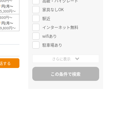
高級・ハイグレード
900円～
0
円/月～
家具なしOK
5,300円～
300円～
駅近
0
円/月～
インターネット無料
9,800円～
wifiあり
駐車場あり
さらに表示
話する