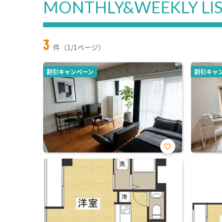
MONTHLY&WEEKLY LI
3
件（1/1ページ）
割引キャンペーン
割引キャ
お気
に入
り登
録