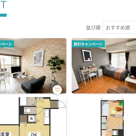
ST
並び順
ンペーン
割引キャンペーン
お気
に入
り登
録