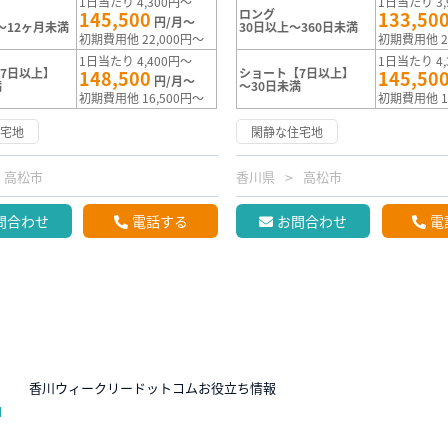
1日当たり 4,300円～
1日当たり 3,
ロング
145,500
133,50
円/月～
～12ヶ月未満
30日以上～360日未満
初期費用他 22,000円～
初期費用他 2
1日当たり 4,400円～
1日当たり 4,
7日以上】
ショート【7日以上】
148,500
145,50
円/月～
満
～30日未満
初期費用他 16,500円～
初期費用他 1
住宅地
閑静な住宅地
高松市
香川県
高松市
問合わせ
電話する
お問合わせ
電
N
香川ウィークリードットコムお役立ち情報