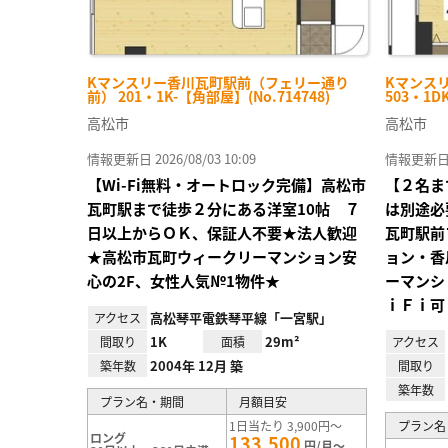
Kマンスリー香川瓦町駅前（フェリー通り
Kマンス
前） 201・1K-【角部屋】(No.714748)
503・1D
高松市
高松市
情報更新日 2026/08/03 10:09
情報更新日 20
【Wi-Fi無料・オートロック完備】高松市
【２名ま
瓦町駅まで徒歩２分にある洋室10帖 ７
は別途必
日以上からＯＫ、保証人不要★法人歓迎
瓦町駅前
★高松市瓦町ウィークリーマンション安
ョン・香
心の2F、女性人気№1物件★
ーマンシ
ｉＦｉ可
高松琴平電鉄琴平線「一宮駅」
アクセス
1K
29m²
間取り
面積
アクセス
2004年 12月 築
築年数
間取り
築年数
プラン名・期間
月額目安
1日当たり 3,900円～
プラン名
ロング
133,500
円/月～