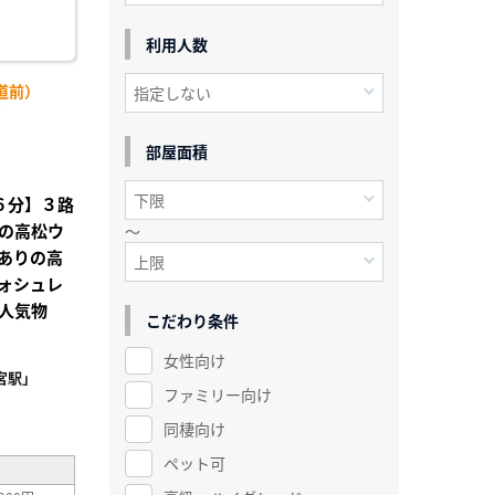
利用人数
道前）
)
部屋面積
歩６分】３路
の高松ウ
～
ありの高
ォシュレ
人気物
こだわり条件
女性向け
宮駅」
ファミリー向け
²
同棲向け
ペット可