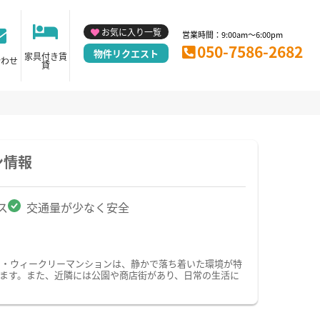
お気に入り一覧
営業時間：9:00am～6:00pm
050-7586-2682
物件リクエスト
家具付き賃
合わせ
貸
ン情報
ス
交通量が少なく安全
ン・ウィークリーマンションは、静かで落ち着いた環境が特
ます。また、近隣には公園や商店街があり、日常の生活に