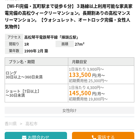
【Wi-Fi完備・瓦町駅まで徒歩６分】３路線以上利用可能な家具家
電完備の高松ウィークリーマンション。長期割ありの高松マンス
リーマンション。【ウォシュレット、オートロック完備・女性人
気物件】
アクセス
高松琴平電鉄琴平線「挿頭丘駅」
間取り
1R
面積
27m²
築年数
1999年 2月 築
プラン名・期間
月額目安
1日当たり 3,900円～
ロング
133,500
円/月～
30日以上～360日未満
初期費用他 25,300円～
1日当たり 4,300円～
ショート【7日以上】
145,500
円/月～
～30日未満
初期費用他 19,800円～
女性向け
香川県
高松市
お問合わせ
電話する