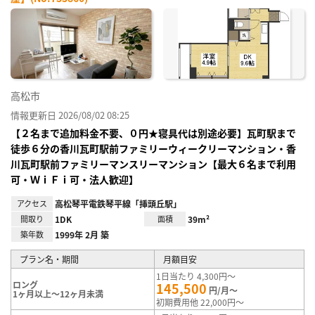
お気
に入
り登
録
高松市
情報更新日 2026/08/02 08:25
【２名まで追加料金不要、０円★寝具代は別途必要】瓦町駅まで
徒歩６分の香川瓦町駅前ファミリーウィークリーマンション・香
川瓦町駅前ファミリーマンスリーマンション【最大６名まで利用
可・ＷｉＦｉ可・法人歓迎】
アクセス
高松琴平電鉄琴平線「挿頭丘駅」
間取り
1DK
面積
39m²
築年数
1999年 2月 築
プラン名・期間
月額目安
1日当たり 4,300円～
ロング
145,500
円/月～
1ヶ月以上～12ヶ月未満
初期費用他 22,000円～