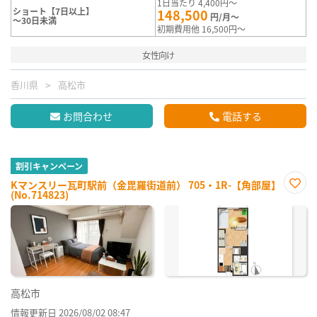
1日当たり 4,400円～
ショート【7日以上】
148,500
円/月～
～30日未満
初期費用他 16,500円～
女性向け
香川県
高松市
お問合わせ
電話する
割引キャンペーン
Kマンスリー瓦町駅前（金毘羅街道前） 705・1R-【角部屋】
(No.714823)
お気
に入
り登
録
高松市
情報更新日 2026/08/02 08:47