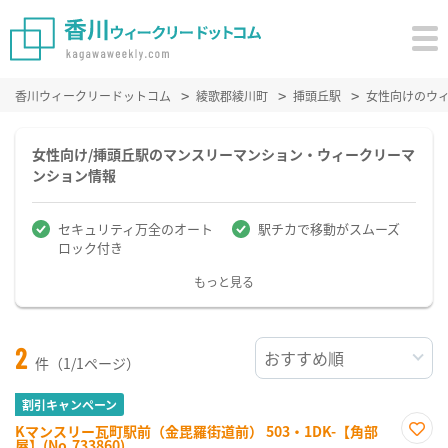
香川ウィークリードットコム
綾歌郡綾川町
挿頭丘駅
女性向けのウ
女性向け/挿頭丘駅のマンスリーマンション・ウィークリーマ
ンション情報
セキュリティ万全のオート
駅チカで移動がスムーズ
ロック付き
もっと見る
2
件（1/1ページ）
割引キャンペーン
Kマンスリー瓦町駅前（金毘羅街道前） 503・1DK-【角部
屋】(No.733860)