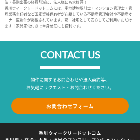
泊・長期出張の経費削減に、法人様にも大好評！
香川ウィークリードットコムには、宅地建物取引士・マンション管理士・管
理業務主任者など国家資格保有者が在籍している不動産管理会社や不動産オ
ーナー直物件が掲載されています。寮・社宅として安心してご利用いただけ
ます！家具家電付きで単身赴任にも便利です。
CONTACT US
物件に関するお問合わせや法人契約等、
お気軽にリクエスト・お問合わせください。
お問合わせフォーム
香川ウィークリードットコム
香川県・高松・丸亀・坂出のマンスリーマンション・ウィー