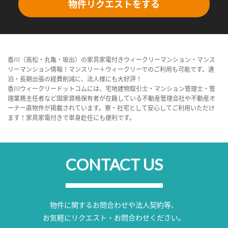
物件リクエストをする
香川（高松・丸亀・坂出）の家具家電付きウィークリーマンション・マンス
リーマンション情報！マンスリー＋ウィークリーでのご利用も可能です。連
泊・長期出張の経費削減に、法人様にも大好評！
香川ウィークリードットコムには、宅地建物取引士・マンション管理士・管
理業務主任者など国家資格保有者が在籍している不動産管理会社や不動産オ
ーナー直物件が掲載されています。寮・社宅として安心してご利用いただけ
ます！家具家電付きで単身赴任にも便利です。
CONTACT US
物件に関するお問合わせや法人契約等、
お気軽にリクエスト・お問合わせください。