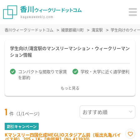
香川ウィークリードットコム
綾歌郡綾川町
滝宮駅
学生向けのウィ
学生向け/滝宮駅のマンスリーマンション・ウィークリーマン
ション情報
コンパクトな間取りで家賃
学校・大学に近く通学便利
を節約
もっと見る
1
件（1/1ページ）
割引キャンペーン
Kマンスリー四国化成MEGLIOスタジアム前（坂出丸亀バイ
パス前） 205・1K-【中部屋】(No.413930)