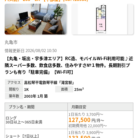
お気
に入
り登
録
丸亀市
情報更新日 2026/08/02 10:50
【丸亀・坂出・宇多津エリア】RC造、モバイルWi-Fi利用可能♪近
隣スーパー多数、飲食店多数、住みやすさ№１物件。長期割引プ
ランも有り「駐車完備」【Wi-Fi可】
アクセス
高松琴平電鉄琴平線「滝宮駅」
間取り
1K
面積
25m²
築年数
2003年 1月 築
プラン名・期間
月額目安
1日当たり 3,700円～
ロング
127,500
円/月～
30日以上～365日未満
初期費用他 22,000円～
1日当たり 3,900円～
ショート【7日以上】
133,500