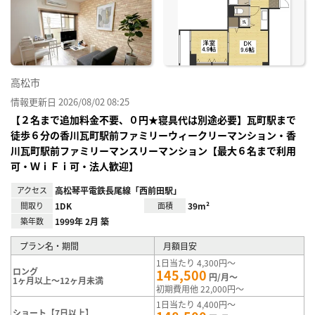
り登
録
高松市
情報更新日 2026/08/02 08:25
【２名まで追加料金不要、０円★寝具代は別途必要】瓦町駅まで
徒歩６分の香川瓦町駅前ファミリーウィークリーマンション・香
川瓦町駅前ファミリーマンスリーマンション【最大６名まで利用
可・ＷｉＦｉ可・法人歓迎】
アクセス
高松琴平電鉄長尾線「西前田駅」
間取り
1DK
面積
39m²
築年数
1999年 2月 築
プラン名・期間
月額目安
1日当たり 4,300円～
ロング
145,500
円/月～
1ヶ月以上～12ヶ月未満
初期費用他 22,000円～
1日当たり 4,400円～
ショート【7日以上】