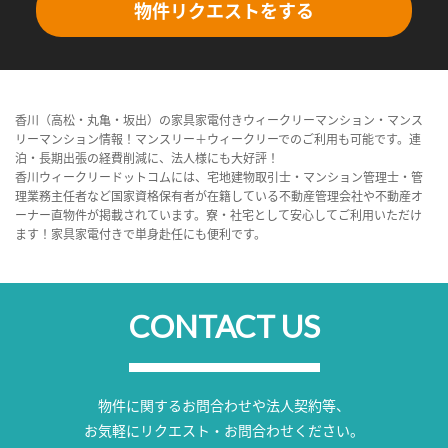
物件リクエストをする
香川（高松・丸亀・坂出）の家具家電付きウィークリーマンション・マンス
リーマンション情報！マンスリー＋ウィークリーでのご利用も可能です。連
泊・長期出張の経費削減に、法人様にも大好評！
香川ウィークリードットコムには、宅地建物取引士・マンション管理士・管
理業務主任者など国家資格保有者が在籍している不動産管理会社や不動産オ
ーナー直物件が掲載されています。寮・社宅として安心してご利用いただけ
ます！家具家電付きで単身赴任にも便利です。
CONTACT US
物件に関するお問合わせや法人契約等、
お気軽にリクエスト・お問合わせください。