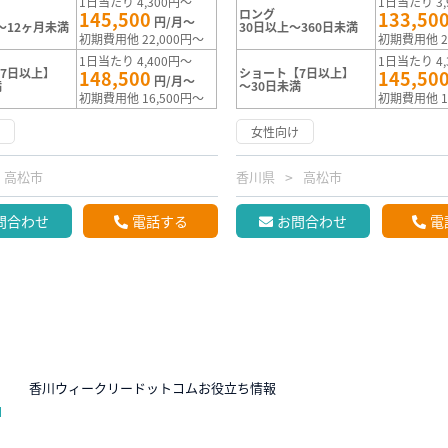
1日当たり 4,300円～
1日当たり 3,
ロング
145,500
133,50
円/月～
～12ヶ月未満
30日以上～360日未満
初期費用他 22,000円～
初期費用他 2
1日当たり 4,400円～
1日当たり 4,
7日以上】
ショート【7日以上】
148,500
145,50
円/月～
満
～30日未満
初期費用他 16,500円～
初期費用他 1
け
女性向け
高松市
香川県
高松市
問合わせ
電話する
お問合わせ
電
N
香川ウィークリードットコムお役立ち情報