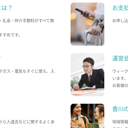
とは？
お支
・礼金・仲介手数料がすべて無
お申し
すすめです。
て
運営
やガス・電気もすぐに使え、入
ウィー
います
お客様
香川
から入退去などに関するよくあ
地域情