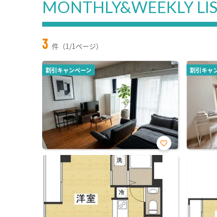
MONTHLY&WEEKLY LI
3
件（1/1ページ）
割引キャンペーン
割引キャ
お気
に入
り登
録