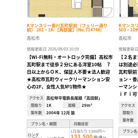
Kマンスリー香川瓦町駅前（フェリー通り
Kマンス
前） 201・1K-【角部屋】(No.714748)
503・1D
高松市
高松市
情報更新日 2026/08/03 10:09
情報更新日 20
【Wi-Fi無料・オートロック完備】高松市
【２名ま
瓦町駅まで徒歩２分にある洋室10帖 ７
は別途必
日以上からＯＫ、保証人不要★法人歓迎
瓦町駅前
★高松市瓦町ウィークリーマンション安
ョン・香
心の2F、女性人気№1物件★
ーマンシ
ｉＦｉ可
高松琴平電鉄長尾線「高田駅」
アクセス
1K
29m²
間取り
面積
アクセス
2004年 12月 築
築年数
間取り
築年数
プラン名・期間
月額目安
1日当たり 3,900円～
プラン名
ロング
133,500
円/月～