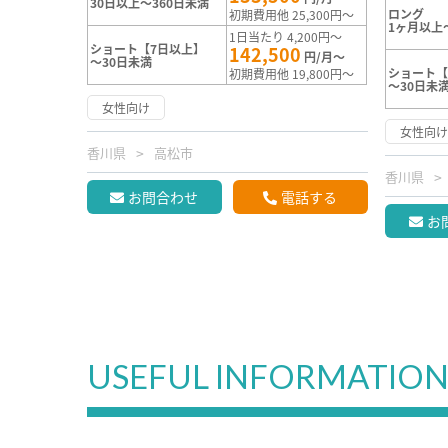
30日以上～360日未満
ロング
初期費用他 25,300円～
1ヶ月以上
1日当たり 4,200円～
ショート【7日以上】
142,500
円/月～
～30日未満
ショート【
初期費用他 19,800円～
～30日未
女性向け
女性向
香川県
高松市
香川県
お問合わせ
電話する
お
USEFUL INFORMATIO