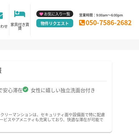
お気に入り一覧
営業時間：9:00am～6:00pm
050-7586-2682
物件リクエスト
家具付き賃
合わせ
貸
報
で安心滞在
女性に嬉しい独立洗面台付き
ークリーマンションは、セキュリティ面や設備面で特に配慮
サービスやアメニティも充実しており、快適な滞在が可能で