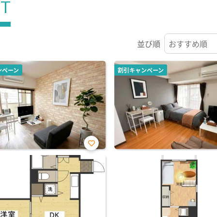
ST
並び順
ンペーン
割引キャンペーン
お気
に入
り登
録