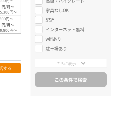
高級・ハイグレード
900円～
0
円/月～
家具なしOK
5,300円～
300円～
駅近
0
円/月～
インターネット無料
9,800円～
wifiあり
駐車場あり
さらに表示
話する