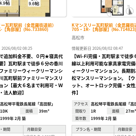
リー瓦町駅前（金毘羅街道前）
Kマンスリー瓦町駅前（金毘羅街
K-【角部屋】(No.733860)
705・1R-【角部屋】(No.714823
高松市
26/08/02 08:25
情報更新日 2026/08/02 08:47
で追加料金不要、０円★寝具代
【Wi-Fi完備・瓦町駅まで徒
要】瓦町駅まで徒歩６分の香川
線以上利用可能な家具家電完備
ファミリーウィークリーマンシ
ィークリーマンション。長期割
川瓦町駅前ファミリーマンスリ
松マンスリーマンション。【ウ
ョン【最大６名まで利用可・Ｗ
ット、オートロック完備・女性
・法人歓迎】
件】
高松琴平電鉄長尾線「高田駅」
高松琴平電鉄長尾線「高
アクセス
1DK
39m²
1R
27m
面積
間取り
面積
1999年 2月 築
1999年 2月 築
築年数
・期間
月額目安
プラン名・期間
月額目安