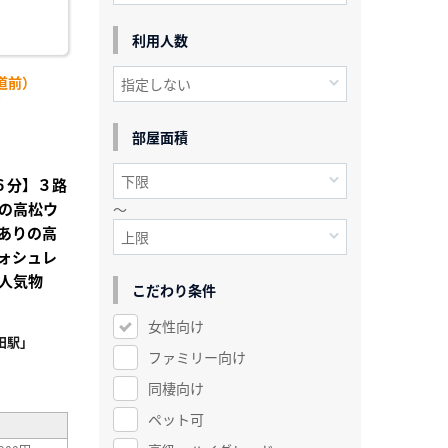
利用人数
道前）
)
部屋面積
歩６分】３路
の高松ウ
～
ありの高
ォシュレ
人気物
こだわり条件
女性向け
田駅」
ファミリー向け
²
同棲向け
ペット可