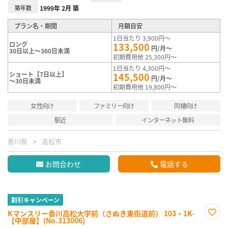
築年数
1999年 2月 築
プラン名・期間
月額目安
1日当たり 3,900円～
ロング
133,500
円/月～
30日以上～360日未満
初期費用他 25,300円～
1日当たり 4,300円～
ショート【7日以上】
145,500
円/月～
～30日未満
初期費用他 19,800円～
女性向け
ファミリー向け
同棲向け
駅近
インターネット無料
香川県
高松市
お問合わせ
電話する
割引キャンペーン
Kマンスリー香川高松大学前（さぬき東街道前） 103・1K-
【中部屋】(No.313006)
お気