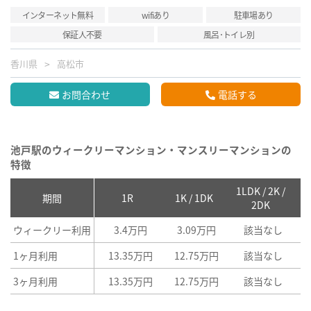
インターネット無料
wifiあり
駐車場あり
保証人不要
風呂･トイレ別
香川県
高松市
お問合わせ
電話する
池戸駅のウィークリーマンション・マンスリーマンションの
特徴
1LDK / 2K /
2
期間
1R
1K / 1DK
2DK
ウィークリー利用
3.4万円
3.09万円
該当なし
1ヶ月利用
13.35万円
12.75万円
該当なし
3ヶ月利用
13.35万円
12.75万円
該当なし