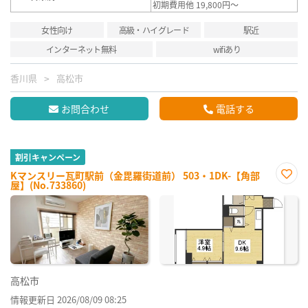
初期費用他 19,800円～
女性向け
高級・ハイグレード
駅近
インターネット無料
wifiあり
香川県
高松市
お問合わせ
電話する
割引キャンペーン
Kマンスリー瓦町駅前（金毘羅街道前） 503・1DK-【角部
屋】(No.733860)
お気
に入
り登
録
高松市
情報更新日 2026/08/09 08:25