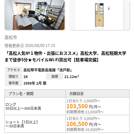
に入
り登
録
高松市
情報更新日 2026/08/09 17:19
「高松人気№１物件・出張におススメ」高松大学、高松短期大学
まで徒歩5分★モバイルWi-Fi貸出可【駐車場完備】
アクセス
高松琴平電鉄長尾線「池戸駅」
間取り
1K
面積
21.12m²
築年数
1999年 2月 築
プラン名・期間
月額目安
1日当たり 2,900円～
ロング
103,500
円/月～
30日以上～360日未満
初期費用他 22,000円～
1日当たり 3,000円～
ショート【7日以上】
106,500
円/月～
～30日未満
初期費用他 16,500円～