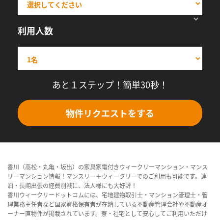
利用人数
あと１ステップ！簡単30秒！
物件リクエストをする
香川（高松・丸亀・坂出）の家具家電付きウィークリーマンション・マンス
リーマンション情報！マンスリー＋ウィークリーでのご利用も可能です。連
泊・長期出張の経費削減に、法人様にも大好評！
香川ウィークリードットコムには、宅地建物取引士・マンション管理士・管
理業務主任者など国家資格保有者が在籍している不動産管理会社や不動産オ
ーナー直物件が掲載されています。寮・社宅として安心してご利用いただけ