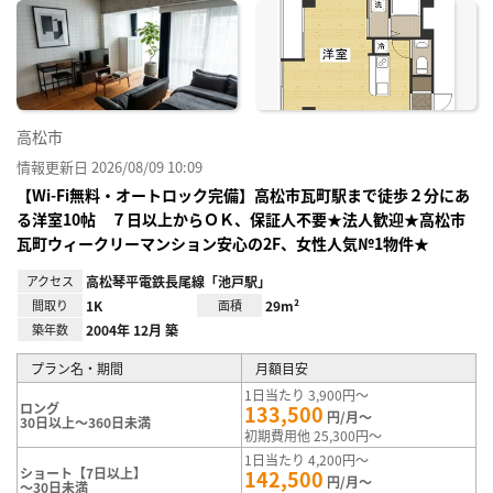
に入
り登
録
高松市
情報更新日 2026/08/09 10:09
【Wi-Fi無料・オートロック完備】高松市瓦町駅まで徒歩２分にあ
る洋室10帖 ７日以上からＯＫ、保証人不要★法人歓迎★高松市
瓦町ウィークリーマンション安心の2F、女性人気№1物件★
アクセス
高松琴平電鉄長尾線「池戸駅」
間取り
1K
面積
29m²
築年数
2004年 12月 築
プラン名・期間
月額目安
1日当たり 3,900円～
ロング
133,500
円/月～
30日以上～360日未満
初期費用他 25,300円～
1日当たり 4,200円～
ショート【7日以上】
142,500
円/月～
～30日未満