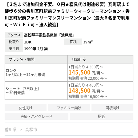
【２名まで追加料金不要、０円★寝具代は別途必要】瓦町駅まで
徒歩６分の香川瓦町駅前ファミリーウィークリーマンション・香
川瓦町駅前ファミリーマンスリーマンション【最大６名まで利用
可・ＷｉＦｉ可・法人歓迎】
アクセス
高松琴平電鉄長尾線「池戸駅」
間取り
1DK
面積
39m²
築年数
1999年 2月 築
プラン名・期間
月額目安
1日当たり 4,300円～
ロング
145,500
円/月～
1ヶ月以上～12ヶ月未満
初期費用他 22,000円～
1日当たり 4,400円～
ショート【7日以上】
148,500
円/月～
～30日未満
初期費用他 16,500円～
女性向け
ファミリー向け
同棲向け
高級・ハイグレード
駅近
香川県
高松市