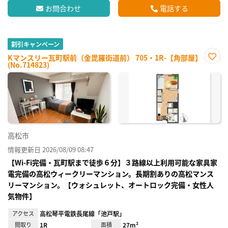
お問合わせ
電話する
割引キャンペーン
Kマンスリー瓦町駅前（金毘羅街道前） 705・1R-【角部屋】
(No.714823)
お気
に入
り登
録
高松市
情報更新日 2026/08/09 08:47
【Wi-Fi完備・瓦町駅まで徒歩６分】３路線以上利用可能な家具家
電完備の高松ウィークリーマンション。長期割ありの高松マンス
リーマンション。【ウォシュレット、オートロック完備・女性人
気物件】
アクセス
高松琴平電鉄長尾線「池戸駅」
間取り
1R
面積
27m²