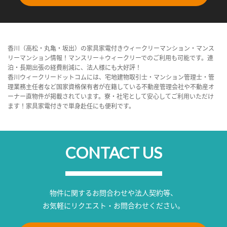
香川（高松・丸亀・坂出）の家具家電付きウィークリーマンション・マンス
リーマンション情報！マンスリー＋ウィークリーでのご利用も可能です。連
泊・長期出張の経費削減に、法人様にも大好評！
香川ウィークリードットコムには、宅地建物取引士・マンション管理士・管
理業務主任者など国家資格保有者が在籍している不動産管理会社や不動産オ
ーナー直物件が掲載されています。寮・社宅として安心してご利用いただけ
ます！家具家電付きで単身赴任にも便利です。
CONTACT US
物件に関するお問合わせや法人契約等、
お気軽にリクエスト・お問合わせください。