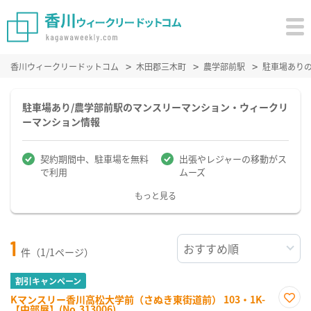
香川ウィークリードットコム
木田郡三木町
農学部前駅
駐車場あり
駐車場あり/農学部前駅のマンスリーマンション・ウィークリ
ーマンション情報
契約期間中、駐車場を無料
出張やレジャーの移動がス
で利用
ムーズ
もっと見る
1
件（1/1ページ）
割引キャンペーン
Kマンスリー香川高松大学前（さぬき東街道前） 103・1K-
【中部屋】(No.313006)