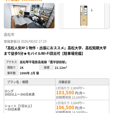
お気
に入
り登
録
高松市
情報更新日 2026/08/02 17:19
「高松人気№１物件・出張におススメ」高松大学、高松短期大学
まで徒歩5分★モバイルWi-Fi貸出可【駐車場完備】
アクセス
高松琴平電鉄長尾線「農学部前駅」
間取り
1K
面積
21.12m²
築年数
1999年 2月 築
プラン名・期間
月額目安
1日当たり 2,900円～
ロング
103,500
円/月～
30日以上～360日未満
初期費用他 22,000円～
1日当たり 3,000円～
ショート【7日以上】
106,500
円/月～
～30日未満
初期費用他 16,500円～