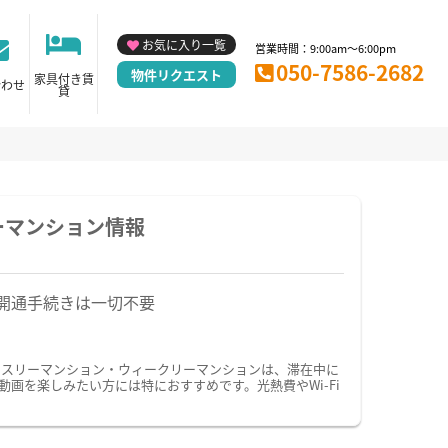
お気に入り一覧
営業時間：9:00am～6:00pm
050-7586-2682
物件リクエスト
家具付き賃
合わせ
貸
ーマンション情報
開通手続きは一切不要
ンスリーマンション・ウィークリーマンションは、滞在中に
画を楽しみたい方には特におすすめです。光熱費やWi-Fi