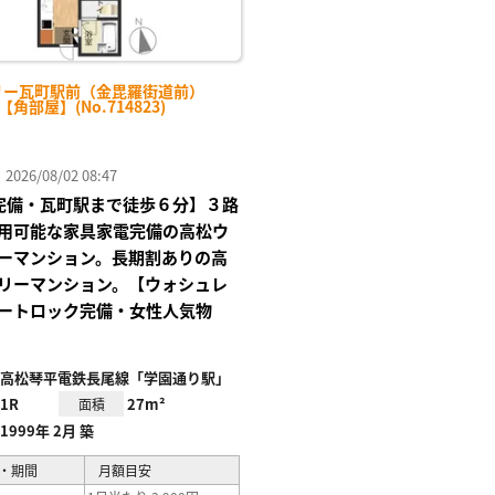
リー瓦町駅前（金毘羅街道前）
-【角部屋】(No.714823)
26/08/02 08:47
Fi完備・瓦町駅まで徒歩６分】３路
用可能な家具家電完備の高松ウ
ーマンション。長期割ありの高
リーマンション。【ウォシュレ
ートロック完備・女性人気物
高松琴平電鉄長尾線「学園通り駅」
1R
27m²
面積
1999年 2月 築
・期間
月額目安