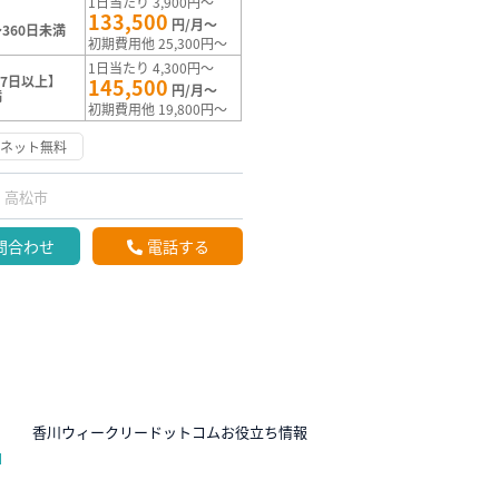
1日当たり 3,900円～
133,500
円/月～
360日未満
初期費用他 25,300円～
1日当たり 4,300円～
7日以上】
145,500
円/月～
満
初期費用他 19,800円～
ーネット無料
高松市
問合わせ
電話する
N
香川ウィークリードットコムお役立ち情報