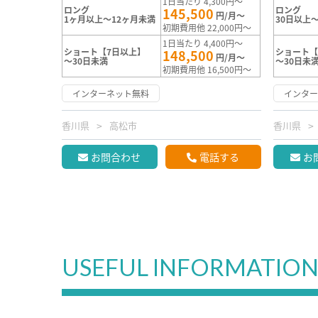
1日当たり 4,300円～
ロング
ロング
145,500
円/月～
1ヶ月以上～12ヶ月未満
30日以上～
初期費用他 22,000円～
1日当たり 4,400円～
ショート【7日以上】
ショート【
148,500
円/月～
～30日未満
～30日未
初期費用他 16,500円～
インターネット無料
インタ
香川県
高松市
香川県
お問合わせ
電話する
お
USEFUL INFORMATIO