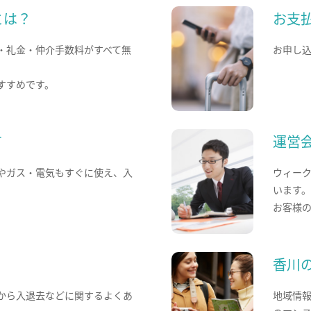
とは？
お支
・礼金・仲介手数料がすべて無
お申し
すすめです。
て
運営
やガス・電気もすぐに使え、入
ウィー
います
お客様
香川
から入退去などに関するよくあ
地域情