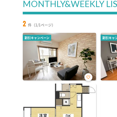
MONTHLY&WEEKLY LI
2
件（1/1ページ）
割引キャンペーン
割引キャ
お気
に入
り登
録