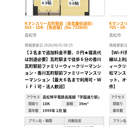
Kマンスリー瓦町駅前（金毘羅街道前）
Kマンス
503・1DK-【角部屋】(No.733860)
705・1R
高松市
高松市
情報更新日 2026/08/02 08:25
情報更新日 20
【２名まで追加料金不要、０円★寝具代
【Wi-
は別途必要】瓦町駅まで徒歩６分の香川
線以上利
瓦町駅前ファミリーウィークリーマンシ
ィークリ
ョン・香川瓦町駅前ファミリーマンスリ
松マンス
ーマンション【最大６名まで利用可・Ｗ
ット、オ
ｉＦｉ可・法人歓迎】
件】
高松琴平電鉄長尾線「学園通り駅」
アクセス
アクセス
1DK
39m²
間取り
面積
間取り
1999年 2月 築
築年数
築年数
プラン名・期間
月額目安
プラン名