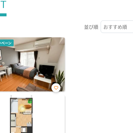
ST
並び順
ンペーン
お気
に入
り登
録