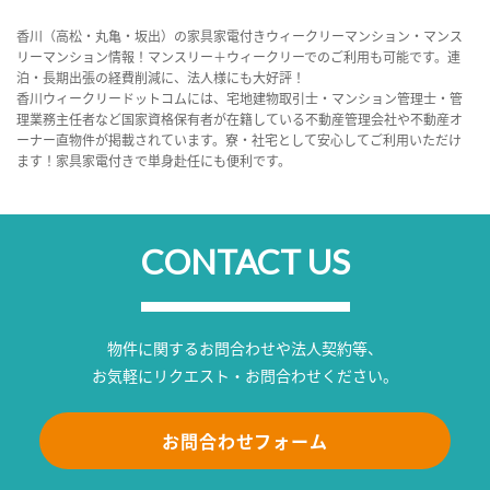
香川（高松・丸亀・坂出）の家具家電付きウィークリーマンション・マンス
リーマンション情報！マンスリー＋ウィークリーでのご利用も可能です。連
泊・長期出張の経費削減に、法人様にも大好評！
香川ウィークリードットコムには、宅地建物取引士・マンション管理士・管
理業務主任者など国家資格保有者が在籍している不動産管理会社や不動産オ
ーナー直物件が掲載されています。寮・社宅として安心してご利用いただけ
ます！家具家電付きで単身赴任にも便利です。
CONTACT US
物件に関するお問合わせや法人契約等、
お気軽にリクエスト・お問合わせください。
お問合わせフォーム