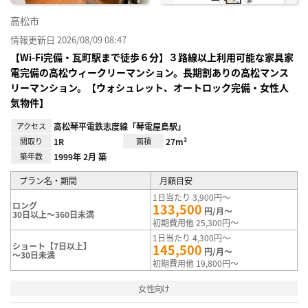
高松市
情報更新日 2026/08/09 08:47
【Wi-Fi完備・瓦町駅まで徒歩６分】３路線以上利用可能な家具家
電完備の高松ウィークリーマンション。長期割ありの高松マンス
リーマンション。【ウォシュレット、オートロック完備・女性人
気物件】
アクセス
高松琴平電鉄志度線「琴電屋島駅」
間取り
1R
面積
27m²
築年数
1999年 2月 築
プラン名・期間
月額目安
1日当たり 3,900円～
ロング
133,500
円/月～
30日以上～360日未満
初期費用他 25,300円～
1日当たり 4,300円～
ショート【7日以上】
145,500
円/月～
～30日未満
初期費用他 19,800円～
女性向け