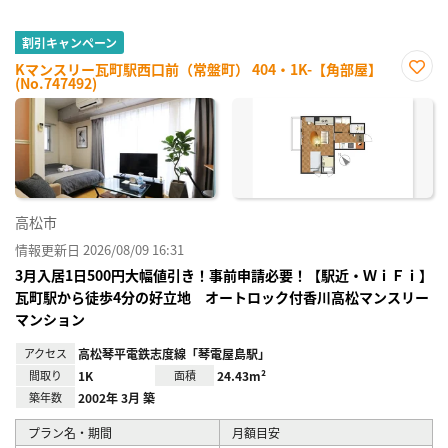
割引キャンペーン
Kマンスリー瓦町駅西口前（常盤町） 404・1K-【角部屋】
(No.747492)
お気
に入
り登
録
高松市
情報更新日 2026/08/09 16:31
3月入居1日500円大幅値引き！事前申請必要！【駅近・ＷｉＦｉ】
瓦町駅から徒歩4分の好立地 オートロック付香川高松マンスリー
マンション
アクセス
高松琴平電鉄志度線「琴電屋島駅」
間取り
1K
面積
24.43m²
築年数
2002年 3月 築
プラン名・期間
月額目安