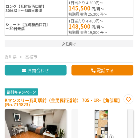
1日当たり 4,300円～
ロング【瓦町駅西口前】
145,500
円/月～
30日以上～365日未満
初期費用他 25,300円～
1日当たり 4,400円～
ショート【瓦町駅西口前】
148,500
円/月～
～30日未満
初期費用他 19,800円～
女性向け
香川県
高松市
お問合わせ
電話する
割引キャンペーン
Kマンスリー瓦町駅前（金毘羅街道前） 705・1R-【角部屋】
(No.714823)
お気
に入
り登
録