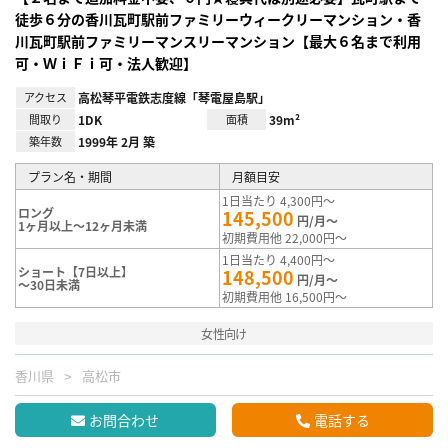
徒歩６分の香川瓦町駅前ファミリーウィークリーマンション・香
川瓦町駅前ファミリーマンスリーマンション【最大６名まで利用
可・ＷｉＦｉ可・法人歓迎】
アクセス
高松琴平電鉄志度線「琴電屋島駅」
間取り
1DK
面積
39m²
築年数
1999年 2月 築
プラン名・期間
月額目安
1日当たり 4,300円～
ロング
145,500
円/月～
1ヶ月以上～12ヶ月未満
初期費用他 22,000円～
1日当たり 4,400円～
ショート【7日以上】
148,500
円/月～
～30日未満
初期費用他 16,500円～
女性向け
香川県
高松市
お問合わせ
電話する