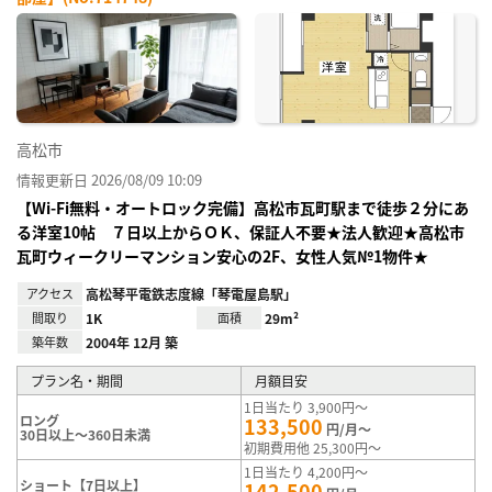
お気
に入
り登
録
高松市
情報更新日 2026/08/09 10:09
【Wi-Fi無料・オートロック完備】高松市瓦町駅まで徒歩２分にあ
る洋室10帖 ７日以上からＯＫ、保証人不要★法人歓迎★高松市
瓦町ウィークリーマンション安心の2F、女性人気№1物件★
アクセス
高松琴平電鉄志度線「琴電屋島駅」
間取り
1K
面積
29m²
築年数
2004年 12月 築
プラン名・期間
月額目安
1日当たり 3,900円～
ロング
133,500
円/月～
30日以上～360日未満
初期費用他 25,300円～
1日当たり 4,200円～
ショート【7日以上】
142,500