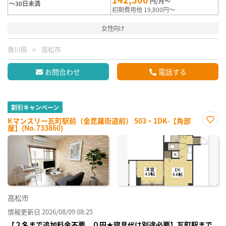
円/月～
～30日未満
初期費用他 19,800円～
女性向け
香川県
高松市
お問合わせ
電話する
割引キャンペーン
Kマンスリー瓦町駅前（金毘羅街道前） 503・1DK-【角部
屋】(No.733860)
お気
に入
り登
録
高松市
情報更新日 2026/08/09 08:25
【２名まで追加料金不要、０円★寝具代は別途必要】瓦町駅まで