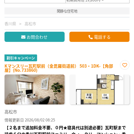
閑静な住宅地
香川県
高松市
お問合わせ
電話する
割引キャンペーン
Kマンスリー瓦町駅前（金毘羅街道前） 503・1DK-【角部
屋】(No.733860)
お気
に入
り登
録
高松市
情報更新日 2026/08/02 08:25
【２名まで追加料金不要、０円★寝具代は別途必要】瓦町駅まで
徒歩６分の香川瓦町駅前ファミリーウィークリーマンション・香