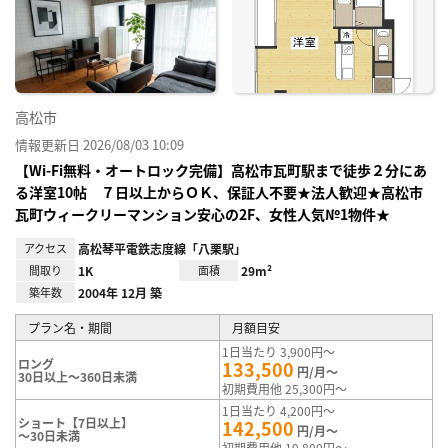
り登
録
高松市
情報更新日 2026/08/03 10:09
【Wi-Fi無料・オートロック完備】高松市瓦町駅まで徒歩２分にあ
る洋室10帖 ７日以上からＯＫ、保証人不要★法人歓迎★高松市
瓦町ウィークリーマンション安心の2F、女性人気№1物件★
アクセス
高松琴平電鉄志度線「八栗駅」
間取り
1K
面積
29m²
築年数
2004年 12月 築
プラン名・期間
月額目安
1日当たり 3,900円～
ロング
133,500
円/月～
30日以上～360日未満
初期費用他 25,300円～
1日当たり 4,200円～
ショート【7日以上】
142,500
円/月～
～30日未満
初期費用他 19,800円～