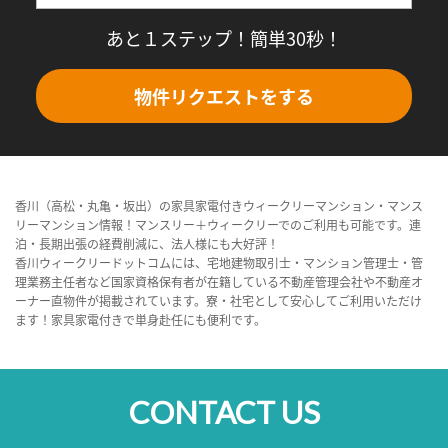
あと１ステップ！簡単30秒！
物件リクエストをする
香川（高松・丸亀・坂出）の家具家電付きウィークリーマンション・マンス
リーマンション情報！マンスリー＋ウィークリーでのご利用も可能です。連
泊・長期出張の経費削減に、法人様にも大好評！
香川ウィークリードットコムには、宅地建物取引士・マンション管理士・管
理業務主任者など国家資格保有者が在籍している不動産管理会社や不動産オ
ーナー直物件が掲載されています。寮・社宅として安心してご利用いただけ
ます！家具家電付きで単身赴任にも便利です。
CONTACT US