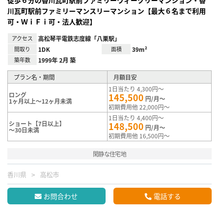
川瓦町駅前ファミリーマンスリーマンション【最大６名まで利用
可・ＷｉＦｉ可・法人歓迎】
アクセス
高松琴平電鉄志度線「八栗駅」
間取り
1DK
面積
39m²
築年数
1999年 2月 築
プラン名・期間
月額目安
1日当たり 4,300円～
ロング
145,500
円/月～
1ヶ月以上～12ヶ月未満
初期費用他 22,000円～
1日当たり 4,400円～
ショート【7日以上】
148,500
円/月～
～30日未満
初期費用他 16,500円～
閑静な住宅地
香川県
高松市
お問合わせ
電話する