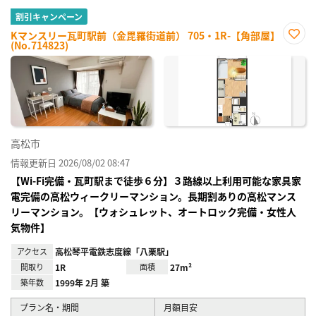
割引キャンペーン
Kマンスリー瓦町駅前（金毘羅街道前） 705・1R-【角部屋】
(No.714823)
お気
に入
り登
録
高松市
情報更新日 2026/08/02 08:47
【Wi-Fi完備・瓦町駅まで徒歩６分】３路線以上利用可能な家具家
電完備の高松ウィークリーマンション。長期割ありの高松マンス
リーマンション。【ウォシュレット、オートロック完備・女性人
気物件】
アクセス
高松琴平電鉄志度線「八栗駅」
間取り
1R
面積
27m²
築年数
1999年 2月 築
プラン名・期間
月額目安