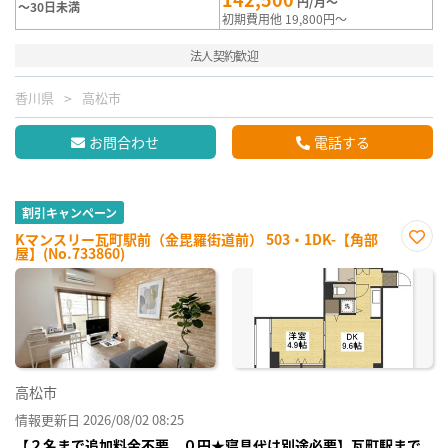
円/月～
～30日未満
初期費用他 19,800円～
法人契約歓迎
香川県
高松市
お問合わせ
電話する
割引キャンペーン
Kマンスリー瓦町駅前（金毘羅街道前） 503・1DK-【角部
屋】(No.733860)
お気
に入
り登
録
高松市
情報更新日 2026/08/02 08:25
【２名まで追加料金不要、０円★寝具代は別途必要】瓦町駅まで