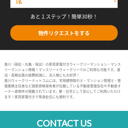
あと１ステップ！簡単30秒！
物件リクエストをする
香川（高松・丸亀・坂出）の家具家電付きウィークリーマンション・マンス
リーマンション情報！マンスリー＋ウィークリーでのご利用も可能です。連
泊・長期出張の経費削減に、法人様にも大好評！
香川ウィークリードットコムには、宅地建物取引士・マンション管理士・管
理業務主任者など国家資格保有者が在籍している不動産管理会社や不動産オ
ーナー直物件が掲載されています。寮・社宅として安心してご利用いただけ
ます！家具家電付きで単身赴任にも便利です。
CONTACT US