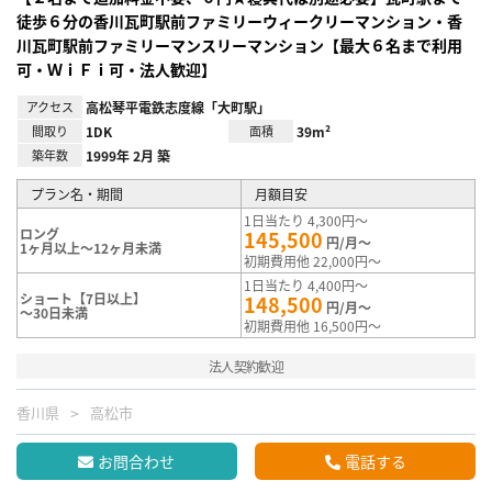
徒歩６分の香川瓦町駅前ファミリーウィークリーマンション・香
川瓦町駅前ファミリーマンスリーマンション【最大６名まで利用
可・ＷｉＦｉ可・法人歓迎】
アクセス
高松琴平電鉄志度線「大町駅」
間取り
1DK
面積
39m²
築年数
1999年 2月 築
プラン名・期間
月額目安
1日当たり 4,300円～
ロング
145,500
円/月～
1ヶ月以上～12ヶ月未満
初期費用他 22,000円～
1日当たり 4,400円～
ショート【7日以上】
148,500
円/月～
～30日未満
初期費用他 16,500円～
法人契約歓迎
香川県
高松市
お問合わせ
電話する