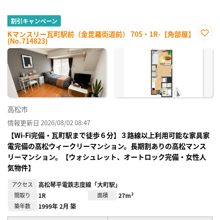
割引キャンペーン
Kマンスリー瓦町駅前（金毘羅街道前） 705・1R-【角部屋】
(No.714823)
お気
に入
り登
録
高松市
情報更新日 2026/08/02 08:47
【Wi-Fi完備・瓦町駅まで徒歩６分】３路線以上利用可能な家具家
電完備の高松ウィークリーマンション。長期割ありの高松マンス
リーマンション。【ウォシュレット、オートロック完備・女性人
気物件】
アクセス
高松琴平電鉄志度線「大町駅」
間取り
1R
面積
27m²
築年数
1999年 2月 築