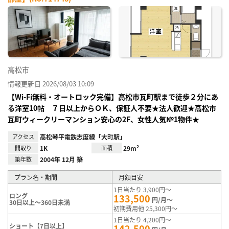
お気
に入
り登
録
高松市
情報更新日 2026/08/03 10:09
【Wi-Fi無料・オートロック完備】高松市瓦町駅まで徒歩２分にあ
る洋室10帖 ７日以上からＯＫ、保証人不要★法人歓迎★高松市
瓦町ウィークリーマンション安心の2F、女性人気№1物件★
アクセス
高松琴平電鉄志度線「大町駅」
間取り
1K
面積
29m²
築年数
2004年 12月 築
プラン名・期間
月額目安
1日当たり 3,900円～
ロング
133,500
円/月～
30日以上～360日未満
初期費用他 25,300円～
1日当たり 4,200円～
ショート【7日以上】
142,500