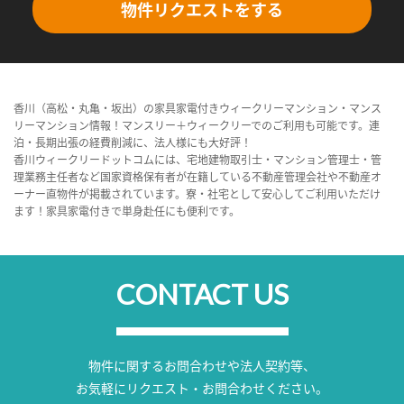
物件リクエストをする
香川（高松・丸亀・坂出）の家具家電付きウィークリーマンション・マンス
リーマンション情報！マンスリー＋ウィークリーでのご利用も可能です。連
泊・長期出張の経費削減に、法人様にも大好評！
香川ウィークリードットコムには、宅地建物取引士・マンション管理士・管
理業務主任者など国家資格保有者が在籍している不動産管理会社や不動産オ
ーナー直物件が掲載されています。寮・社宅として安心してご利用いただけ
ます！家具家電付きで単身赴任にも便利です。
CONTACT US
物件に関するお問合わせや法人契約等、
お気軽にリクエスト・お問合わせください。