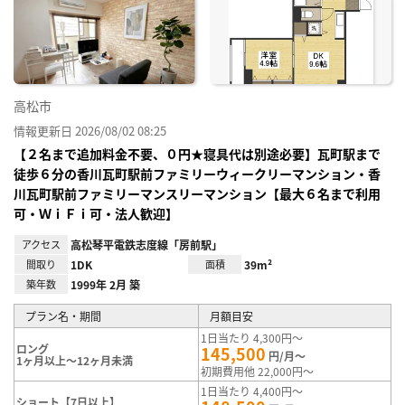
り登
録
高松市
情報更新日 2026/08/02 08:25
【２名まで追加料金不要、０円★寝具代は別途必要】瓦町駅まで
徒歩６分の香川瓦町駅前ファミリーウィークリーマンション・香
川瓦町駅前ファミリーマンスリーマンション【最大６名まで利用
可・ＷｉＦｉ可・法人歓迎】
アクセス
高松琴平電鉄志度線「房前駅」
間取り
1DK
面積
39m²
築年数
1999年 2月 築
プラン名・期間
月額目安
1日当たり 4,300円～
ロング
145,500
円/月～
1ヶ月以上～12ヶ月未満
初期費用他 22,000円～
1日当たり 4,400円～
ショート【7日以上】