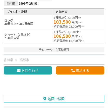
築年数
1999年 2月 築
プラン名・期間
月額目安
1日当たり 2,900円～
ロング
103,500
円/月～
30日以上～360日未満
初期費用他 22,000円～
1日当たり 3,000円～
ショート【7日以上】
106,500
円/月～
～30日未満
初期費用他 16,500円～
テレワーク・在宅勤務可
香川県
高松市
お問合わせ
電話する
地図で検索