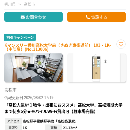
香川県
高松市
お問合わせ
電話する
割引キャンペーン
Kマンスリー香川高松大学前（さぬき東街道前） 103・1K-
【中部屋】(No.313006)
お気
に入
り登
録
高松市
情報更新日 2026/08/02 17:19
「高松人気№１物件・出張におススメ」高松大学、高松短期大学
まで徒歩5分★モバイルWi-Fi貸出可【駐車場完備】
アクセス
高松琴平電鉄琴平線「高松築港駅」
間取り
1K
面積
21.12m²