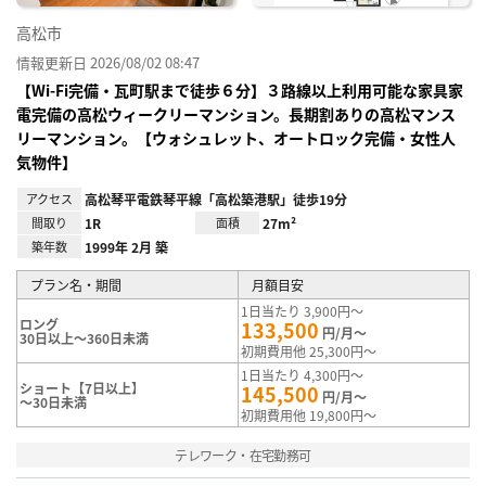
高松市
情報更新日 2026/08/02 08:47
【Wi-Fi完備・瓦町駅まで徒歩６分】３路線以上利用可能な家具家
電完備の高松ウィークリーマンション。長期割ありの高松マンス
リーマンション。【ウォシュレット、オートロック完備・女性人
気物件】
アクセス
高松琴平電鉄琴平線「高松築港駅」徒歩19分
間取り
1R
面積
27m²
築年数
1999年 2月 築
プラン名・期間
月額目安
1日当たり 3,900円～
ロング
133,500
円/月～
30日以上～360日未満
初期費用他 25,300円～
1日当たり 4,300円～
ショート【7日以上】
145,500
円/月～
～30日未満
初期費用他 19,800円～
テレワーク・在宅勤務可