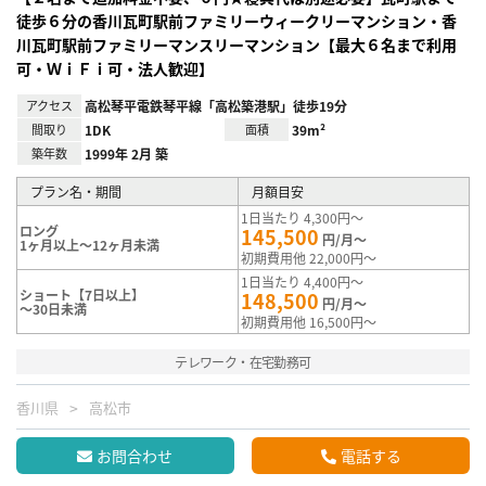
徒歩６分の香川瓦町駅前ファミリーウィークリーマンション・香
川瓦町駅前ファミリーマンスリーマンション【最大６名まで利用
可・ＷｉＦｉ可・法人歓迎】
アクセス
高松琴平電鉄琴平線「高松築港駅」徒歩19分
間取り
1DK
面積
39m²
築年数
1999年 2月 築
プラン名・期間
月額目安
1日当たり 4,300円～
ロング
145,500
円/月～
1ヶ月以上～12ヶ月未満
初期費用他 22,000円～
1日当たり 4,400円～
ショート【7日以上】
148,500
円/月～
～30日未満
初期費用他 16,500円～
テレワーク・在宅勤務可
香川県
高松市
お問合わせ
電話する