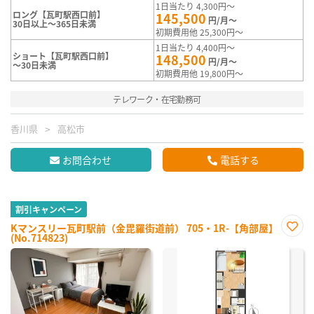
1日当たり 4,300円～
ロング【瓦町駅西口前】
145,500
円/月～
30日以上～365日未満
初期費用他 25,300円～
1日当たり 4,400円～
ショート【瓦町駅西口前】
148,500
円/月～
～30日未満
初期費用他 19,800円～
テレワーク・在宅勤務可
香川県
高松市
お問合わせ
電話する
割引キャンペーン
Kマンスリー瓦町駅前（金毘羅街道前） 705・1R-【角部屋】
(No.714823)
お気
に入
り登
録