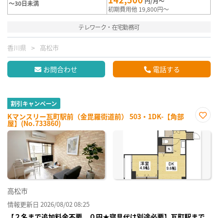
円/月～
～30日未満
初期費用他 19,800円～
テレワーク・在宅勤務可
香川県
高松市
お問合わせ
電話する
割引キャンペーン
Kマンスリー瓦町駅前（金毘羅街道前） 503・1DK-【角部
屋】(No.733860)
お気
に入
り登
録
高松市
情報更新日 2026/08/02 08:25
【２名まで追加料金不要、０円★寝具代は別途必要】瓦町駅まで