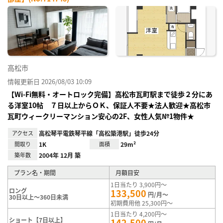
お気
に入
り登
録
高松市
情報更新日 2026/08/03 10:09
【Wi-Fi無料・オートロック完備】高松市瓦町駅まで徒歩２分にあ
る洋室10帖 ７日以上からＯＫ、保証人不要★法人歓迎★高松市
瓦町ウィークリーマンション安心の2F、女性人気№1物件★
アクセス
高松琴平電鉄琴平線「高松築港駅」徒歩24分
間取り
1K
面積
29m²
築年数
2004年 12月 築
プラン名・期間
月額目安
1日当たり 3,900円～
ロング
133,500
円/月～
30日以上～360日未満
初期費用他 25,300円～
1日当たり 4,200円～
ショート【7日以上】
142,500