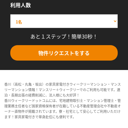
利用人数
あと１ステップ！簡単30秒！
物件リクエストをする
香川（高松・丸亀・坂出）の家具家電付きウィークリーマンション・マンス
リーマンション情報！マンスリー＋ウィークリーでのご利用も可能です。連
泊・長期出張の経費削減に、法人様にも大好評！
香川ウィークリードットコムには、宅地建物取引士・マンション管理士・管
理業務主任者など国家資格保有者が在籍している不動産管理会社や不動産オ
ーナー直物件が掲載されています。寮・社宅として安心してご利用いただけ
ます！家具家電付きで単身赴任にも便利です。