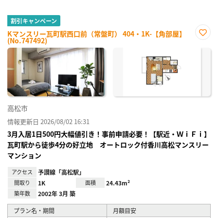
割引キャンペーン
Kマンスリー瓦町駅西口前（常盤町） 404・1K-【角部屋】
(No.747492)
お気
に入
り登
録
高松市
情報更新日 2026/08/02 16:31
3月入居1日500円大幅値引き！事前申請必要！【駅近・ＷｉＦｉ】
瓦町駅から徒歩4分の好立地 オートロック付香川高松マンスリー
マンション
アクセス
予讃線「高松駅」
間取り
1K
面積
24.43m²
築年数
2002年 3月 築
プラン名・期間
月額目安