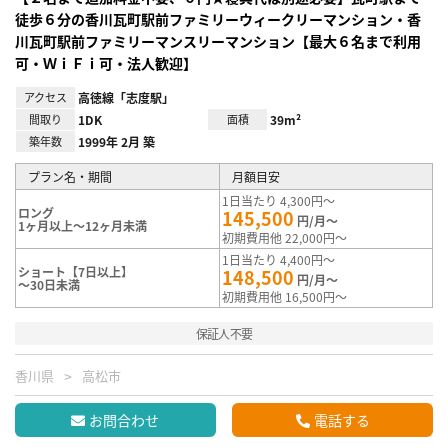
徒歩６分の香川瓦町駅前ファミリーウィークリーマンション・香
川瓦町駅前ファミリーマンスリーマンション【最大６名まで利用
可・ＷｉＦｉ可・法人歓迎】
アクセス
高徳線「志度駅」
間取り
1DK
面積
39m²
築年数
1999年 2月 築
プラン名・期間
月額目安
1日当たり 4,300円～
ロング
145,500
円/月～
1ヶ月以上～12ヶ月未満
初期費用他 22,000円～
1日当たり 4,400円～
ショート【7日以上】
148,500
円/月～
～30日未満
初期費用他 16,500円～
保証人不要
香川県
高松市
お問合わせ
電話する