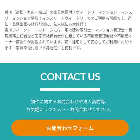
香川（高松・丸亀・坂出）の家具家電付きウィークリーマンション・マンス
リーマンション情報！マンスリー＋ウィークリーでのご利用も可能です。連
泊・長期出張の経費削減に、法人様にも大好評！
香川ウィークリードットコムには、宅地建物取引士・マンション管理士・管
理業務主任者など国家資格保有者が在籍している不動産管理会社や不動産オ
ーナー直物件が掲載されています。寮・社宅として安心してご利用いただけ
ます！家具家電付きで単身赴任にも便利です。
CONTACT US
物件に関するお問合わせや法人契約等、
お気軽にリクエスト・お問合わせください。
お問合わせフォーム