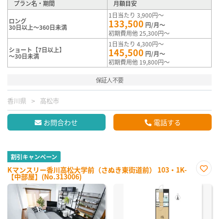
プラン名・期間
月額目安
1日当たり 3,900円～
ロング
133,500
円/月～
30日以上～360日未満
初期費用他 25,300円～
1日当たり 4,300円～
ショート【7日以上】
145,500
円/月～
～30日未満
初期費用他 19,800円～
保証人不要
香川県
高松市
お問合わせ
電話する
割引キャンペーン
Kマンスリー香川高松大学前（さぬき東街道前） 103・1K-
【中部屋】(No.313006)
お気
に入
り登
録