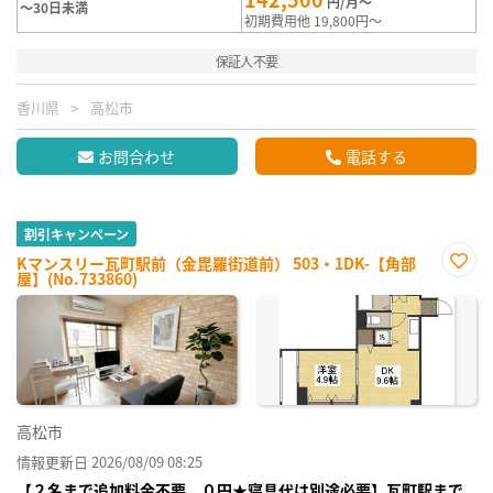
円/月～
～30日未満
初期費用他 19,800円～
保証人不要
香川県
高松市
お問合わせ
電話する
割引キャンペーン
Kマンスリー瓦町駅前（金毘羅街道前） 503・1DK-【角部
屋】(No.733860)
お気
に入
り登
録
高松市
情報更新日 2026/08/09 08:25
【２名まで追加料金不要、０円★寝具代は別途必要】瓦町駅まで