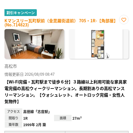
割引キャンペーン
Kマンスリー瓦町駅前（金毘羅街道前） 705・1R-【角部屋】
(No.714823)
お気
に入
り登
録
高松市
情報更新日 2026/08/09 08:47
【Wi-Fi完備・瓦町駅まで徒歩６分】３路線以上利用可能な家具家
電完備の高松ウィークリーマンション。長期割ありの高松マンス
リーマンション。【ウォシュレット、オートロック完備・女性人
気物件】
アクセス
高徳線「志度駅」
間取り
1R
面積
27m²
築年数
1999年 2月 築