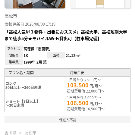
高松市
情報更新日 2026/08/09 17:19
「高松人気№１物件・出張におススメ」高松大学、高松短期大学
まで徒歩5分★モバイルWi-Fi貸出可【駐車場完備】
アクセス
高徳線「志度駅」
間取り
1K
面積
21.12m²
築年数
1999年 2月 築
プラン名・期間
月額目安
1日当たり 2,900円～
ロング
103,500
円/月～
30日以上～360日未満
初期費用他 22,000円～
1日当たり 3,000円～
ショート【7日以上】
106,500
円/月～
～30日未満
初期費用他 16,500円～
保証人不要
香川県
高松市