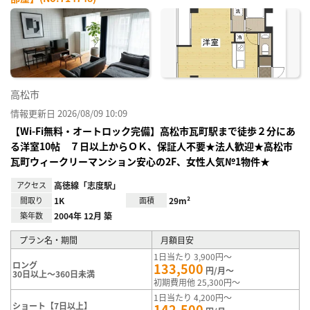
お気
に入
り登
録
高松市
情報更新日 2026/08/09 10:09
【Wi-Fi無料・オートロック完備】高松市瓦町駅まで徒歩２分にあ
る洋室10帖 ７日以上からＯＫ、保証人不要★法人歓迎★高松市
瓦町ウィークリーマンション安心の2F、女性人気№1物件★
アクセス
高徳線「志度駅」
間取り
1K
面積
29m²
築年数
2004年 12月 築
プラン名・期間
月額目安
1日当たり 3,900円～
ロング
133,500
円/月～
30日以上～360日未満
初期費用他 25,300円～
1日当たり 4,200円～
ショート【7日以上】
142,500