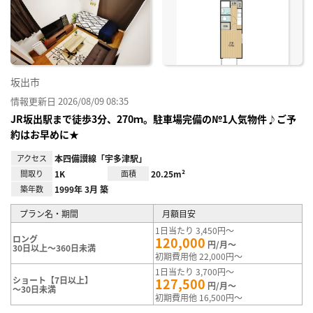
り登
録
坂出市
情報更新日 2026/08/09 08:35
JR坂出駅まで徒歩3分、270ｍ。駐車場完備の№1人気物件♪ご予
約はお早めに★
アクセス
本四備讃線「宇多津駅」
間取り
1K
面積
20.25m²
築年数
1999年 3月 築
プラン名・期間
月額目安
1日当たり 3,450円～
ロング
120,000
円/月～
30日以上～360日未満
初期費用他 22,000円～
1日当たり 3,700円～
ショート【7日以上】
127,500
円/月～
～30日未満
初期費用他 16,500円～