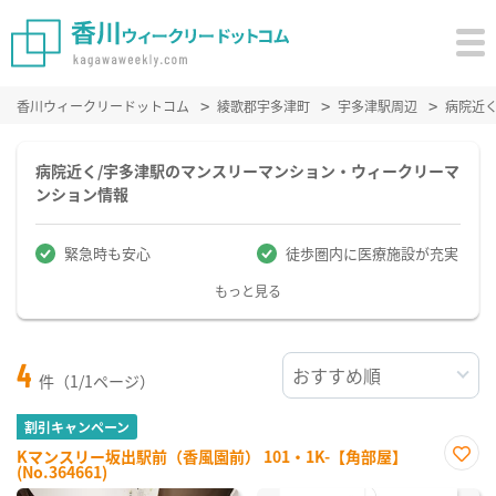
香川ウィークリードットコム
綾歌郡宇多津町
宇多津駅周辺
病院近
病院近く/宇多津駅のマンスリーマンション・ウィークリーマ
ンション情報
緊急時も安心
徒歩圏内に医療施設が充実
もっと見る
4
件（1/1ページ）
割引キャンペーン
Kマンスリー坂出駅前（香風園前） 101・1K-【角部屋】
(No.364661)
お気
に入