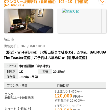
Kマンスリー坂出駅前（香風園前） 102・1K-【中部屋】
(No.482303)
お気
に入
り登
録
坂出市
情報更新日 2026/08/09 10:04
【駅近・Wi-Fi利用可】JR坂出駅まで徒歩3分、270ｍ。BALMUDA
The Toaster完備♪ご予約はお早めに★【駐車場完備】
アクセス
本四備讃線「宇多津駅」
間取り
1K
面積
20.25m²
築年数
1999年 3月 築
プラン名・期間
月額目安
1日当たり 3,450円～
ロング
120,000
円/月～
30日以上～360日未満
初期費用他 22,000円～
1日当たり 3,700円～
ショート【7日以上】
127,500