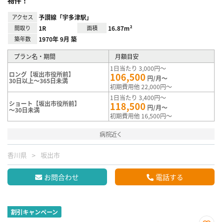
アクセス
予讃線「宇多津駅」
間取り
1R
面積
16.87m²
築年数
1970年 9月 築
プラン名・期間
月額目安
1日当たり 3,000円～
ロング【坂出市役所前】
106,500
円/月～
30日以上～365日未満
初期費用他 22,000円～
1日当たり 3,400円～
ショート【坂出市役所前】
118,500
円/月～
～30日未満
初期費用他 16,500円～
病院近く
香川県
坂出市
お問合わせ
電話する
割引キャンペーン