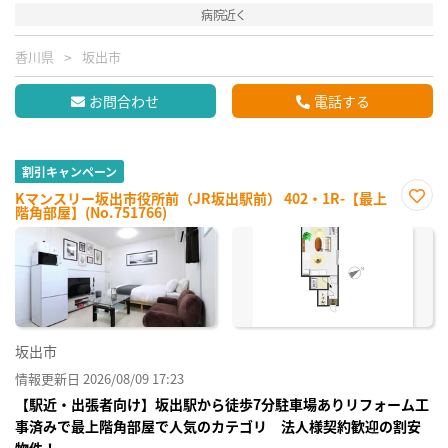
病院近く
香川県
坂出市
お問合わせ
電話する
割引キャンペーン
Kマンスリー坂出市役所前（JR坂出駅前） 402・1R-【最上
階角部屋】(No.751766)
お気
に入
り登
録
坂出市
情報更新日 2026/08/09 17:23
【駅近・出張者向け】坂出駅から徒歩7分駐車場ありリフォーム工
事済みで最上階角部屋で人気のカテゴリ 法人様契約歓迎の割安
物件！