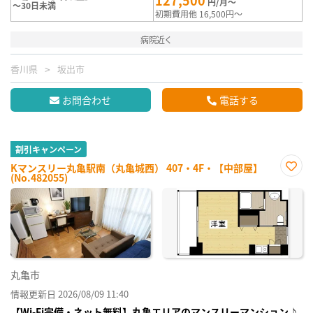
円/月～
～30日未満
初期費用他 16,500円～
病院近く
香川県
坂出市
お問合わせ
電話する
割引キャンペーン
Kマンスリー丸亀駅南（丸亀城西） 407・4F・【中部屋】
(No.482055)
お気
に入
り登
録
丸亀市
情報更新日 2026/08/09 11:40
【Wi-Fi完備・ネット無料】丸亀エリアのマンスリーマンション♪