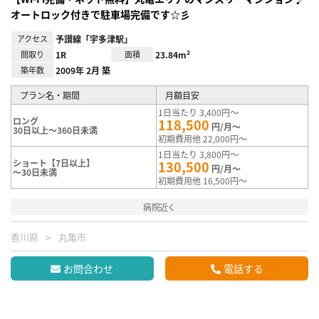
オートロック付きで駐車場完備です☆彡
アクセス
予讃線「宇多津駅」
間取り
1R
面積
23.84m²
築年数
2009年 2月 築
プラン名・期間
月額目安
1日当たり 3,400円～
ロング
118,500
円/月～
30日以上～360日未満
初期費用他 22,000円～
1日当たり 3,800円～
ショート【7日以上】
130,500
円/月～
～30日未満
初期費用他 16,500円～
病院近く
香川県
丸亀市
お問合わせ
電話する