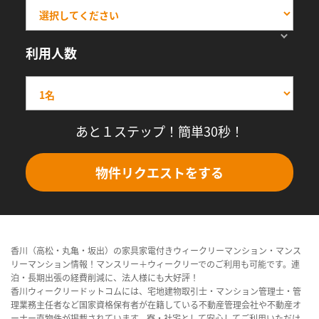
利用人数
あと１ステップ！簡単30秒！
物件リクエストをする
香川（高松・丸亀・坂出）の家具家電付きウィークリーマンション・マンス
リーマンション情報！マンスリー＋ウィークリーでのご利用も可能です。連
泊・長期出張の経費削減に、法人様にも大好評！
香川ウィークリードットコムには、宅地建物取引士・マンション管理士・管
理業務主任者など国家資格保有者が在籍している不動産管理会社や不動産オ
ーナー直物件が掲載されています。寮・社宅として安心してご利用いただけ