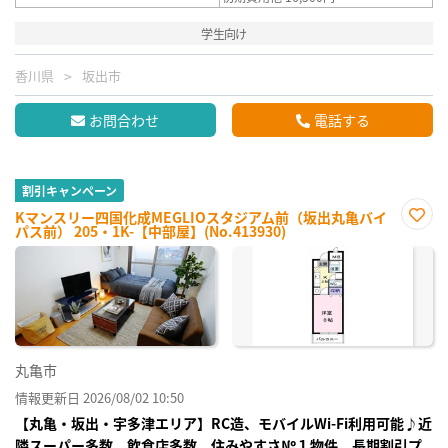
学生向け
香川県
坂出市
お問合わせ
電話する
割引キャンペーン
Kマンスリー四国化成MEGLIOスタジアム前（坂出丸亀バイ
パス前） 205・1K-【中部屋】(No.413930)
お気
に入
り登
録
丸亀市
情報更新日 2026/08/02 10:50
【丸亀・坂出・宇多津エリア】RC造、モバイルWi-Fi利用可能♪近
隣スーパー多数、飲食店多数、住みやすさ№１物件。長期割引プ