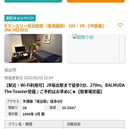
割引キャンペーン
Kマンスリー坂出駅前（香風園前） 102・1K-【中部屋】
(No.482303)
お気
に入
り登
録
坂出市
情報更新日 2026/08/02 10:04
【駅近・Wi-Fi利用可】JR坂出駅まで徒歩3分、270ｍ。BALMUDA
The Toaster完備♪ご予約はお早めに★【駐車場完備】
アクセス
予讃線「坂出駅」徒歩4分
間取り
1K
面積
20.25m²
築年数
1999年 3月 築
プラン名・期間
月額目安