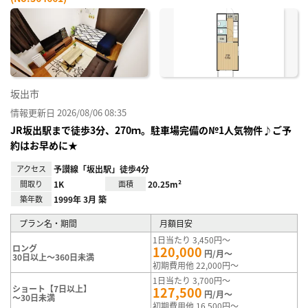
お気
に入
り登
録
坂出市
情報更新日 2026/08/06 08:35
JR坂出駅まで徒歩3分、270ｍ。駐車場完備の№1人気物件♪ご予
約はお早めに★
アクセス
予讃線「坂出駅」徒歩4分
間取り
1K
面積
20.25m²
築年数
1999年 3月 築
プラン名・期間
月額目安
1日当たり 3,450円～
ロング
120,000
円/月～
30日以上～360日未満
初期費用他 22,000円～
1日当たり 3,700円～
ショート【7日以上】
127,500
円/月～
～30日未満
初期費用他 16,500円～