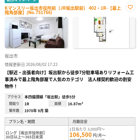
Kマンスリー坂出市役所前（JR坂出駅前） 402・1R-【最上
階角部屋】(No.751766)
お気
に入
り登
録
坂出市
情報更新日 2026/08/02 17:23
【駅近・出張者向け】坂出駅から徒歩7分駐車場ありリフォーム工
事済みで最上階角部屋で人気のカテゴリ 法人様契約歓迎の割安
物件！
アクセス
本四備讃線「坂出駅」徒歩5分
間取り
1R
面積
16.87m²
築年数
1970年 9月 築
プラン名・期間
月額目安
1日当たり 3,000円～
ロング【坂出市役所前】
106,500
円/月～
30日以上～365日未満