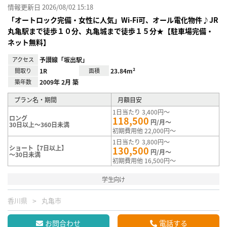
情報更新日 2026/08/02 15:18
「オートロック完備・女性に人気」Wi-Fi可、オール電化物件♪JR
丸亀駅まで徒歩１０分、丸亀城まで徒歩１５分★【駐車場完備・
ネット無料】
アクセス
予讃線「坂出駅」
間取り
1R
面積
23.84m²
築年数
2009年 2月 築
プラン名・期間
月額目安
1日当たり 3,400円～
ロング
118,500
円/月～
30日以上～360日未満
初期費用他 22,000円～
1日当たり 3,800円～
ショート【7日以上】
130,500
円/月～
～30日未満
初期費用他 16,500円～
学生向け
香川県
丸亀市
お問合わせ
電話する