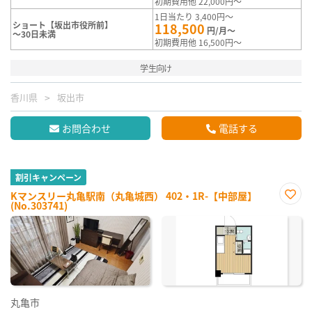
初期費用他 22,000円～
1日当たり 3,400円～
ショート【坂出市役所前】
118,500
円/月～
～30日未満
初期費用他 16,500円～
学生向け
香川県
坂出市
お問合わせ
電話する
割引キャンペーン
Kマンスリー丸亀駅南（丸亀城西） 402・1R-【中部屋】
(No.303741)
お気
に入
り登
録
丸亀市