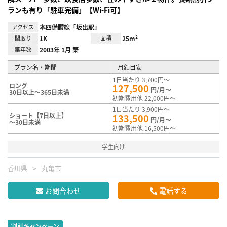
ランも有り「駐車完備」【Wi-Fi可】
アクセス
本四備讃線「坂出駅」
間取り
1K
面積
25m²
築年数
2003年 1月 築
プラン名・期間
月額目安
1日当たり 3,700円～
ロング
127,500
円/月～
30日以上～365日未満
初期費用他 22,000円～
1日当たり 3,900円～
ショート【7日以上】
133,500
円/月～
～30日未満
初期費用他 16,500円～
学生向け
香川県
丸亀市
お問合わせ
電話する
割引キャンペーン