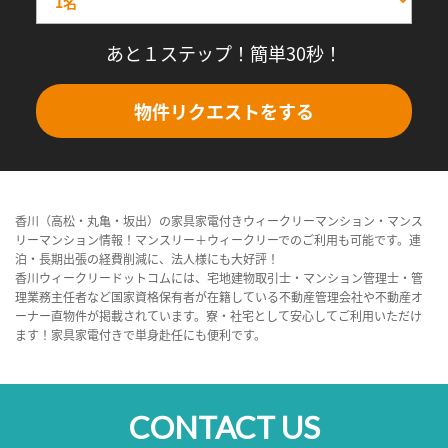
あと１ステップ！簡単30秒！
物件リクエストをする
香川（高松・丸亀・坂出）の家具家電付きウィークリーマンション・マンス
リーマンション情報！マンスリー＋ウィークリーでのご利用も可能です。連
泊・長期出張の経費削減に、法人様にも大好評！
香川ウィークリードットコムには、宅地建物取引士・マンション管理士・管
理業務主任者など国家資格保有者が在籍している不動産管理会社や不動産オ
ーナー直物件が掲載されています。寮・社宅として安心してご利用いただけ
ます！家具家電付きで単身赴任にも便利です。
CONTACT US