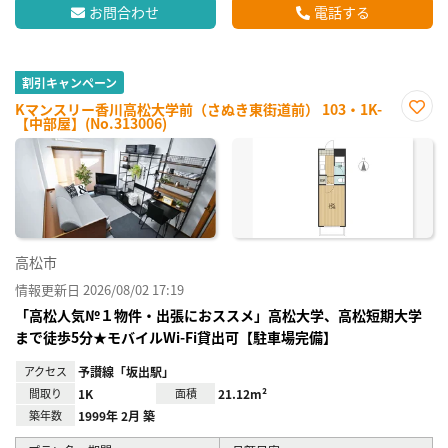
お問合わせ
電話する
割引キャンペーン
Kマンスリー香川高松大学前（さぬき東街道前） 103・1K-
【中部屋】(No.313006)
お気
に入
り登
録
高松市
情報更新日 2026/08/02 17:19
「高松人気№１物件・出張におススメ」高松大学、高松短期大学
まで徒歩5分★モバイルWi-Fi貸出可【駐車場完備】
アクセス
予讃線「坂出駅」
間取り
1K
面積
21.12m²
築年数
1999年 2月 築