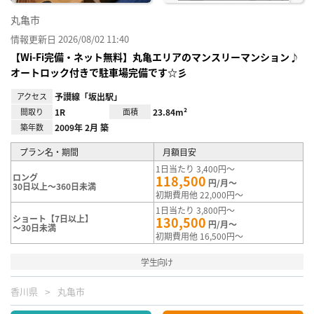
丸亀市
情報更新日 2026/08/02 11:40
【Wi-Fi完備・ネット無料】丸亀エリアのマンスリーマンション♪
オートロック付きで駐車場完備です☆彡
アクセス
予讃線「坂出駅」
間取り
1R
面積
23.84m²
築年数
2009年 2月 築
プラン名・期間
月額目安
1日当たり 3,400円～
ロング
118,500
円/月～
30日以上～360日未満
初期費用他 22,000円～
1日当たり 3,800円～
ショート【7日以上】
130,500
円/月～
～30日未満
初期費用他 16,500円～
学生向け
香川県
丸亀市