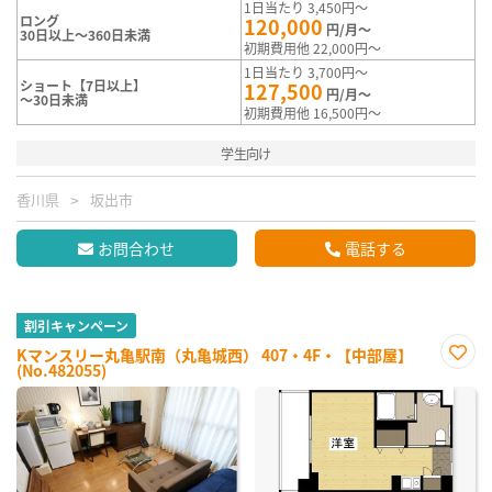
1日当たり 3,450円～
ロング
120,000
円/月～
30日以上～360日未満
初期費用他 22,000円～
1日当たり 3,700円～
ショート【7日以上】
127,500
円/月～
～30日未満
初期費用他 16,500円～
学生向け
香川県
坂出市
お問合わせ
電話する
割引キャンペーン
Kマンスリー丸亀駅南（丸亀城西） 407・4F・【中部屋】
(No.482055)
お気
に入
り登
録