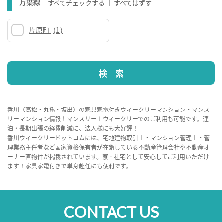
万葉線
すべてチェックする
すべてはずす
片原町
(1)
香川（高松・丸亀・坂出）の家具家電付きウィークリーマンション・マンス
リーマンション情報！マンスリー＋ウィークリーでのご利用も可能です。連
泊・長期出張の経費削減に、法人様にも大好評！
香川ウィークリードットコムには、宅地建物取引士・マンション管理士・管
理業務主任者など国家資格保有者が在籍している不動産管理会社や不動産オ
ーナー直物件が掲載されています。寮・社宅として安心してご利用いただけ
ます！家具家電付きで単身赴任にも便利です。
CONTACT US