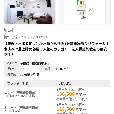
り登
録
坂出市
情報更新日 2026/08/09 17:23
【駅近・出張者向け】坂出駅から徒歩7分駐車場ありリフォーム工
事済みで最上階角部屋で人気のカテゴリ 法人様契約歓迎の割安
物件！
アクセス
予讃線「讃岐府中駅」
間取り
1R
面積
16.87m²
築年数
1970年 9月 築
プラン名・期間
月額目安
1日当たり 3,000円～
ロング【坂出市役所前】
106,500
円/月～
30日以上～365日未満
初期費用他 22,000円～
1日当たり 3,400円～
ショート【坂出市役所前】
118,500
円/月～
～30日未満
初期費用他 16,500円～