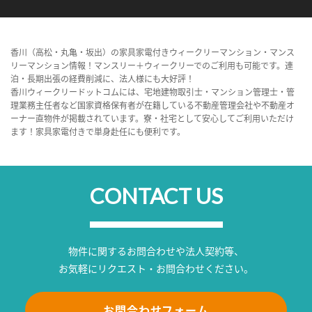
香川（高松・丸亀・坂出）の家具家電付きウィークリーマンション・マンス
リーマンション情報！マンスリー＋ウィークリーでのご利用も可能です。連
泊・長期出張の経費削減に、法人様にも大好評！
香川ウィークリードットコムには、宅地建物取引士・マンション管理士・管
理業務主任者など国家資格保有者が在籍している不動産管理会社や不動産オ
ーナー直物件が掲載されています。寮・社宅として安心してご利用いただけ
ます！家具家電付きで単身赴任にも便利です。
CONTACT US
物件に関するお問合わせや法人契約等、
お気軽にリクエスト・お問合わせください。
お問合わせフォーム