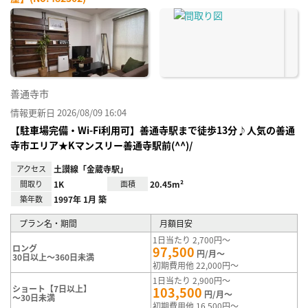
お気
に入
り登
録
善通寺市
情報更新日 2026/08/09 16:04
【駐車場完備・Wi-Fi利用可】善通寺駅まで徒歩13分♪人気の善通
寺市エリア★Kマンスリー善通寺駅前(^^)/
アクセス
土讃線「金蔵寺駅」
間取り
1K
面積
20.45m²
築年数
1997年 1月 築
プラン名・期間
月額目安
1日当たり 2,700円～
ロング
97,500
円/月～
30日以上～360日未満
初期費用他 22,000円～
1日当たり 2,900円～
ショート【7日以上】
103,500
円/月～
～30日未満
初期費用他 16,500円～