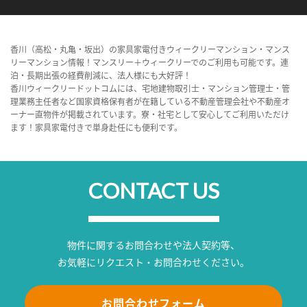
香川（高松・丸亀・坂出）の家具家電付きウィークリーマンション・マンス
リーマンション情報！マンスリー＋ウィークリーでのご利用も可能です。連
泊・長期出張の経費削減に、法人様にも大好評！
香川ウィークリードットコムには、宅地建物取引士・マンション管理士・管
理業務主任者など国家資格保有者が在籍している不動産管理会社や不動産オ
ーナー直物件が掲載されています。寮・社宅として安心してご利用いただけ
ます！家具家電付きで単身赴任にも便利です。
CONTACT US
物件に関するお問合わせや法人契約等、
お気軽にリクエスト・お問合わせください。
お問合わせフォーム