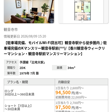
り登
録
観音寺市
情報更新日 2026/08/09 15:20
【駐車場完備、モバイルWi-Fi貸出可】観音寺駅から徒歩圏内♪駐
車場完備のKマンスリー観音寺駅前(^^)/【香川観音寺ウィークリ
ーマンション・観音寺駅前マンスリーマンション】
アクセス
予讃線「比地大駅」
間取り
2DK
面積
34m²
築年数
1979年 7月 築
プラン名・期間
月額目安
1日当たり 2,600円～
ロング
94,500
円/月～
30日以上～360日未満
初期費用他 22,000円～
1日当たり 2,700円～
ショート【7日以上】
97,500
円/月～
～30日未満
初期費用他 16,500円～