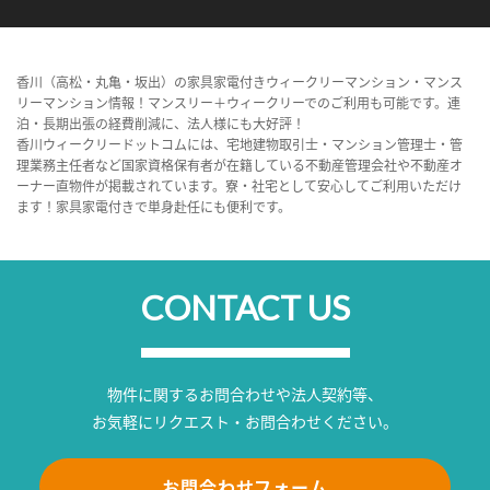
香川（高松・丸亀・坂出）の家具家電付きウィークリーマンション・マンス
リーマンション情報！マンスリー＋ウィークリーでのご利用も可能です。連
泊・長期出張の経費削減に、法人様にも大好評！
香川ウィークリードットコムには、宅地建物取引士・マンション管理士・管
理業務主任者など国家資格保有者が在籍している不動産管理会社や不動産オ
ーナー直物件が掲載されています。寮・社宅として安心してご利用いただけ
ます！家具家電付きで単身赴任にも便利です。
CONTACT US
物件に関するお問合わせや法人契約等、
お気軽にリクエスト・お問合わせください。
お問合わせフォーム