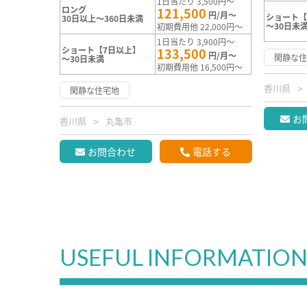
1日当たり 3,500円～
ロング
121,500
円/月～
ショート【
30日以上～360日未満
～30日未
初期費用他 22,000円～
1日当たり 3,900円～
ショート【7日以上】
133,500
円/月～
閑静な
～30日未満
初期費用他 16,500円～
香川県
閑静な住宅地
お
香川県
丸亀市
お問合わせ
電話する
USEFUL INFORMATIO