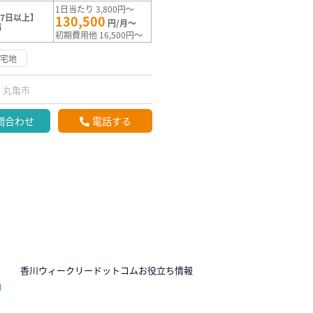
1日当たり 3,800円～
7日以上】
130,500
円/月～
満
初期費用他 16,500円～
住宅地
丸亀市
問合わせ
電話する
N
香川ウィークリードットコムお役立ち情報