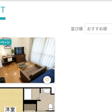
ST
並び順
ンペーン
お気
に入
り登
録