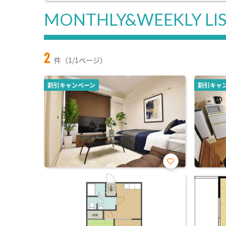
MONTHLY&WEEKLY LI
2
件（1/1ページ）
割引キャンペーン
割引キャ
お気
に入
り登
録