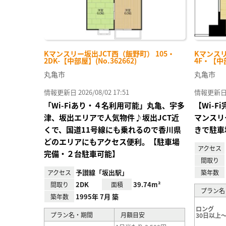
Kマンスリー坂出JCT西（飯野町） 105・
Kマンスリ
2DK-【中部屋】(No.362662)
4F・【中部
丸亀市
丸亀市
情報更新日 2026/08/02 17:51
情報更新日 20
「Wi-Fiあり・４名利用可能」丸亀、宇多
【Wi-
津、坂出エリアで人気物件♪坂出JCT近
マンスリ
くで、国道11号線にも乗れるので香川県
きで駐車
どのエリアにもアクセス便利。【駐車場
アクセス
完備・２台駐車可能】
間取り
予讃線「坂出駅」
アクセス
築年数
2DK
39.74m²
間取り
面積
プラン名
1995年 7月 築
築年数
ロング
プラン名・期間
月額目安
30日以上～