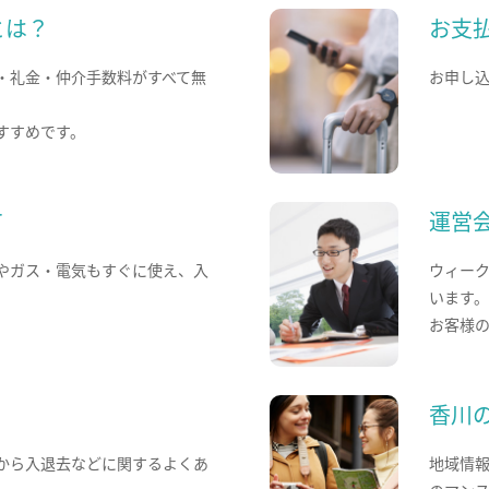
とは？
お支
・礼金・仲介手数料がすべて無
お申し
すすめです。
て
運営
やガス・電気もすぐに使え、入
ウィー
います
お客様
香川
から入退去などに関するよくあ
地域情