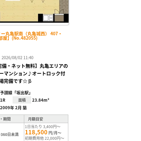
ー丸亀駅南（丸亀城西） 407・
屋】(No.482055)
26/08/02 11:40
Fi完備・ネット無料】丸亀エリアの
ーマンション♪オートロック付
場完備です☆彡
予讃線「坂出駅」
1R
23.84m²
面積
2009年 2月 築
・期間
月額目安
1日当たり 3,400円～
118,500
円/月～
360日未満
初期費用他 22,000円～