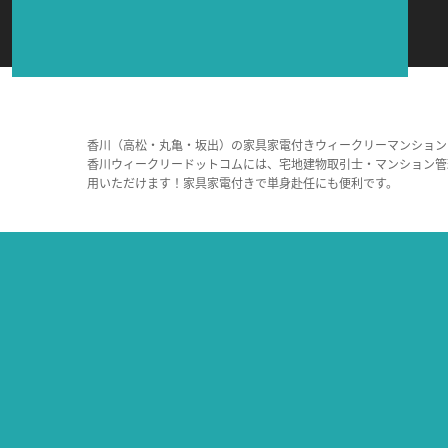
香川（高松・丸亀・坂出）の家具家電付きウィークリーマンション
香川ウィークリードットコムには、宅地建物取引士・マンション管
用いただけます！家具家電付きで単身赴任にも便利です。