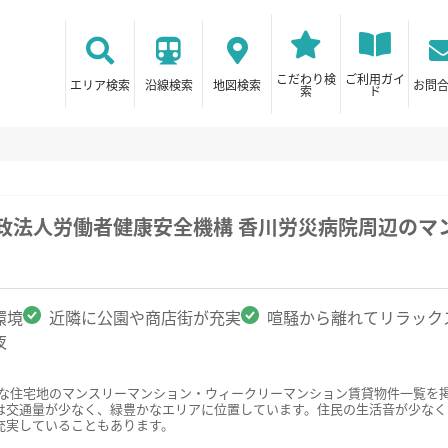
こだわり検
ご利用ガイ
エリア検索
沿線検索
地図検索
お問
索
ド
政法人労働者健康安全機構 香川労災病院周辺のマ
環境
近隣に公園や商店街が充実
喧騒から離れてリラック
夜
静な住宅地のマンスリーマンション・ウィークリーマンション賃貸物件一覧を
は交通量が少なく、緑豊かなエリアに位置しています。住民の生活音が少なく
充実していることもあります。