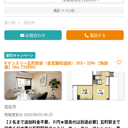
風呂･トイレ別
香川県
高松市
お問合わせ
電話する
割引キャンペーン
Kマンスリー瓦町駅前（金毘羅街道前） 503・1DK-【角部
屋】(No.733860)
お気
に入
り登
録
高松市
情報更新日 2026/08/02 08:25
【２名まで追加料金不要、０円★寝具代は別途必要】瓦町駅まで
徒歩６分の香川瓦町駅前ファミリーウィークリーマンション・香