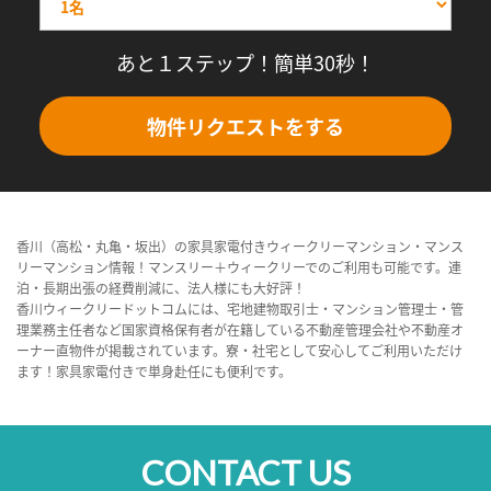
あと１ステップ！簡単30秒！
物件リクエストをする
香川（高松・丸亀・坂出）の家具家電付きウィークリーマンション・マンス
リーマンション情報！マンスリー＋ウィークリーでのご利用も可能です。連
泊・長期出張の経費削減に、法人様にも大好評！
香川ウィークリードットコムには、宅地建物取引士・マンション管理士・管
理業務主任者など国家資格保有者が在籍している不動産管理会社や不動産オ
ーナー直物件が掲載されています。寮・社宅として安心してご利用いただけ
ます！家具家電付きで単身赴任にも便利です。
CONTACT US