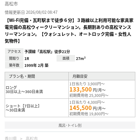
高松市
情報更新日 2026/08/02 08:47
【Wi-Fi完備・瓦町駅まで徒歩６分】３路線以上利用可能な家具家
電完備の高松ウィークリーマンション。長期割ありの高松マンス
リーマンション。【ウォシュレット、オートロック完備・女性人
気物件】
アクセス
予讃線「高松駅」徒歩21分
間取り
1R
面積
27m²
築年数
1999年 2月 築
プラン名・期間
月額目安
1日当たり 3,900円～
ロング
133,500
円/月～
30日以上～360日未満
初期費用他 25,300円～
1日当たり 4,300円～
ショート【7日以上】
145,500
円/月～
～30日未満
初期費用他 19,800円～
風呂･トイレ別
香川県
高松市