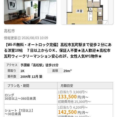
り登
録
高松市
情報更新日 2026/08/03 10:09
【Wi-Fi無料・オートロック完備】高松市瓦町駅まで徒歩２分にあ
る洋室10帖 ７日以上からＯＫ、保証人不要★法人歓迎★高松市
瓦町ウィークリーマンション安心の2F、女性人気№1物件★
アクセス
予讃線「高松駅」徒歩25分
間取り
1K
面積
29m²
築年数
2004年 12月 築
プラン名・期間
月額目安
1日当たり 3,900円～
ロング
133,500
円/月～
30日以上～360日未満
初期費用他 25,300円～
1日当たり 4,200円～
ショート【7日以上】
142,500
円/月～
～30日未満
初期費用他 19,800円～