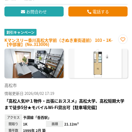
お問合わせ
電話する
割引キャンペーン
Kマンスリー香川高松大学前（さぬき東街道前） 103・1K-
【中部屋】(No.313006)
お気
に入
り登
録
高松市
情報更新日 2026/08/02 17:19
「高松人気№１物件・出張におススメ」高松大学、高松短期大学
まで徒歩5分★モバイルWi-Fi貸出可【駐車場完備】
アクセス
予讃線「香西駅」
間取り
1K
面積
21.12m²
築年数
1999年 2月 築