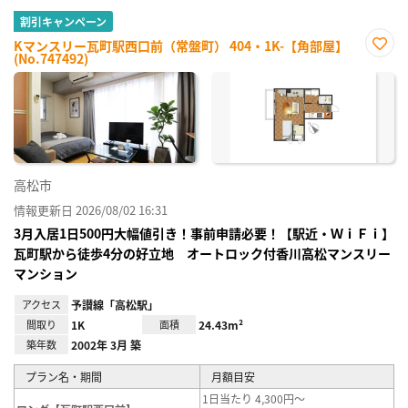
割引キャンペーン
Kマンスリー瓦町駅西口前（常盤町） 404・1K-【角部屋】
(No.747492)
お気
に入
り登
録
高松市
情報更新日 2026/08/02 16:31
3月入居1日500円大幅値引き！事前申請必要！【駅近・ＷｉＦｉ】
瓦町駅から徒歩4分の好立地 オートロック付香川高松マンスリー
マンション
アクセス
予讃線「高松駅」
間取り
1K
面積
24.43m²
築年数
2002年 3月 築
プラン名・期間
月額目安
1日当たり 4,300円～