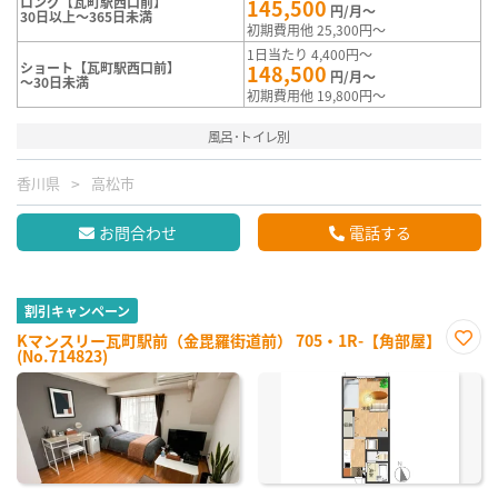
ロング【瓦町駅西口前】
145,500
円/月～
30日以上～365日未満
初期費用他 25,300円～
1日当たり 4,400円～
ショート【瓦町駅西口前】
148,500
円/月～
～30日未満
初期費用他 19,800円～
風呂･トイレ別
香川県
高松市
お問合わせ
電話する
割引キャンペーン
Kマンスリー瓦町駅前（金毘羅街道前） 705・1R-【角部屋】
(No.714823)
お気
に入
り登
録