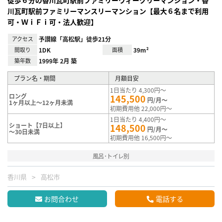
川瓦町駅前ファミリーマンスリーマンション【最大６名まで利用
可・ＷｉＦｉ可・法人歓迎】
アクセス
予讃線「高松駅」徒歩21分
間取り
1DK
面積
39m²
築年数
1999年 2月 築
プラン名・期間
月額目安
1日当たり 4,300円～
ロング
145,500
円/月～
1ヶ月以上～12ヶ月未満
初期費用他 22,000円～
1日当たり 4,400円～
ショート【7日以上】
148,500
円/月～
～30日未満
初期費用他 16,500円～
風呂･トイレ別
香川県
高松市
お問合わせ
電話する