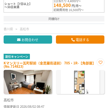
1日当たり 4,400円～
ショート【7日以上】
148,500
円/月～
～30日未満
初期費用他 16,500円～
同棲向け
香川県
高松市
お問合わせ
電話する
割引キャンペーン
Kマンスリー瓦町駅前（金毘羅街道前） 705・1R-【角部屋】
(No.714823)
お気
に入
り登
録
高松市
情報更新日 2026/08/02 08:47