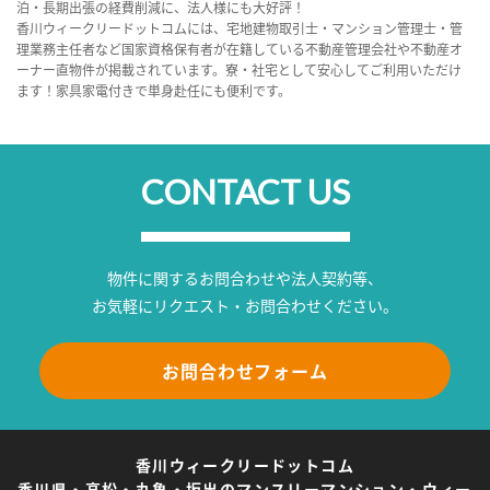
泊・長期出張の経費削減に、法人様にも大好評！
香川ウィークリードットコムには、宅地建物取引士・マンション管理士・管
理業務主任者など国家資格保有者が在籍している不動産管理会社や不動産オ
ーナー直物件が掲載されています。寮・社宅として安心してご利用いただけ
ます！家具家電付きで単身赴任にも便利です。
CONTACT US
物件に関するお問合わせや法人契約等、
お気軽にリクエスト・お問合わせください。
お問合わせフォーム
香川ウィークリードットコム
香川県・高松・丸亀・坂出のマンスリーマンション・ウィー