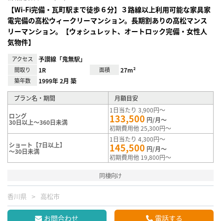
【Wi-Fi完備・瓦町駅まで徒歩６分】３路線以上利用可能な家具家
電完備の高松ウィークリーマンション。長期割ありの高松マンス
リーマンション。【ウォシュレット、オートロック完備・女性人
気物件】
アクセス
予讃線「鬼無駅」
間取り
1R
面積
27m²
築年数
1999年 2月 築
プラン名・期間
月額目安
1日当たり 3,900円～
ロング
133,500
円/月～
30日以上～360日未満
初期費用他 25,300円～
1日当たり 4,300円～
ショート【7日以上】
145,500
円/月～
～30日未満
初期費用他 19,800円～
同棲向け
香川県
高松市
お問合わせ
電話する