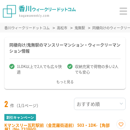
香川ウィークリードットコム
高松市
鬼無駅
同棲向けのウィークリ
同棲向け/鬼無駅のマンスリーマンション・ウィークリーマン
ション情報
1LDK以上で2人でも広々快
収納充実で荷物の多い2人
適
でも安心
もっと見る
2
件（1/1ページ）
割引キャンペーン
Kマンスリー瓦町駅前（金毘羅街道前） 503・1DK-【角部
屋】(No.733860)