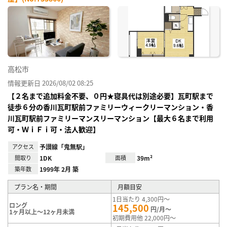
お気
に入
り登
録
高松市
情報更新日 2026/08/02 08:25
【２名まで追加料金不要、０円★寝具代は別途必要】瓦町駅まで
徒歩６分の香川瓦町駅前ファミリーウィークリーマンション・香
川瓦町駅前ファミリーマンスリーマンション【最大６名まで利用
可・ＷｉＦｉ可・法人歓迎】
アクセス
予讃線「鬼無駅」
間取り
1DK
面積
39m²
築年数
1999年 2月 築
プラン名・期間
月額目安
1日当たり 4,300円～
ロング
145,500
円/月～
1ヶ月以上～12ヶ月未満
初期費用他 22,000円～