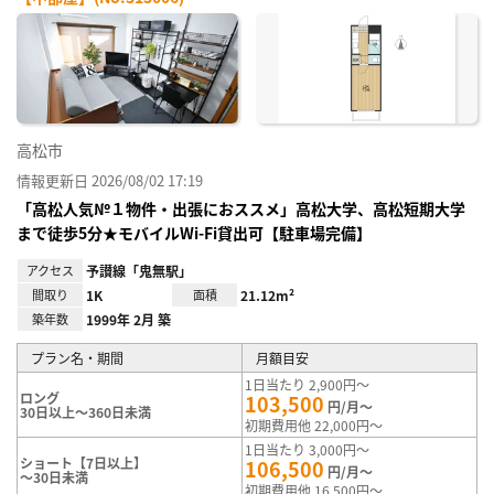
お気
に入
り登
録
高松市
情報更新日 2026/08/02 17:19
「高松人気№１物件・出張におススメ」高松大学、高松短期大学
まで徒歩5分★モバイルWi-Fi貸出可【駐車場完備】
アクセス
予讃線「鬼無駅」
間取り
1K
面積
21.12m²
築年数
1999年 2月 築
プラン名・期間
月額目安
1日当たり 2,900円～
ロング
103,500
円/月～
30日以上～360日未満
初期費用他 22,000円～
1日当たり 3,000円～
ショート【7日以上】
106,500
円/月～
～30日未満
初期費用他 16,500円～