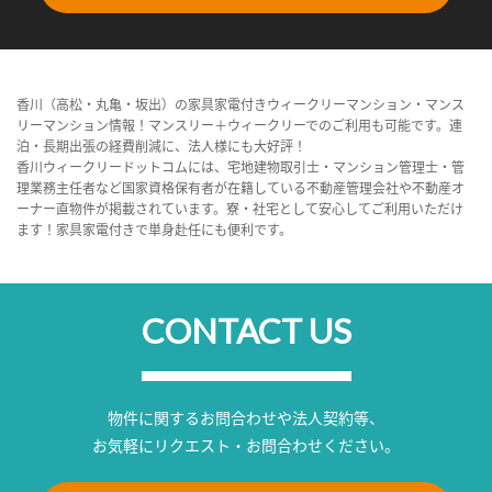
香川（高松・丸亀・坂出）の家具家電付きウィークリーマンション・マンス
リーマンション情報！マンスリー＋ウィークリーでのご利用も可能です。連
泊・長期出張の経費削減に、法人様にも大好評！
香川ウィークリードットコムには、宅地建物取引士・マンション管理士・管
理業務主任者など国家資格保有者が在籍している不動産管理会社や不動産オ
ーナー直物件が掲載されています。寮・社宅として安心してご利用いただけ
ます！家具家電付きで単身赴任にも便利です。
CONTACT US
物件に関するお問合わせや法人契約等、
お気軽にリクエスト・お問合わせください。