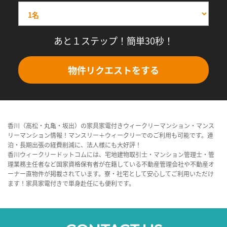
あと１ステップ！簡単30秒！
物件リクエストをする
香川（高松・丸亀・坂出）の家具家電付きウィークリーマンション・マンス
リーマンション情報！マンスリー＋ウィークリーでのご利用も可能です。連
泊・長期出張の経費削減に、法人様にも大好評！
香川ウィークリードットコムには、宅地建物取引士・マンション管理士・管
理業務主任者など国家資格保有者が在籍している不動産管理会社や不動産オ
ーナー直物件が掲載されています。寮・社宅として安心してご利用いただけ
ます！家具家電付きで単身赴任にも便利です。