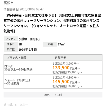
高松市
情報更新日 2026/08/09 08:47
【Wi-Fi完備・瓦町駅まで徒歩６分】３路線以上利用可能な家具家
電完備の高松ウィークリーマンション。長期割ありの高松マンス
リーマンション。【ウォシュレット、オートロック完備・女性人
気物件】
アクセス
予讃線「国分駅」
間取り
1R
面積
27m²
築年数
1999年 2月 築
プラン名・期間
月額目安
1日当たり 3,900円～
ロング
133,500
円/月～
30日以上～360日未満
初期費用他 25,300円～
1日当たり 4,300円～
ショート【7日以上】
145,500
円/月～
～30日未満
初期費用他 19,800円～
風呂･トイレ別
香川県
高松市