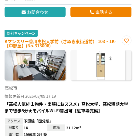
お問合わせ
電話する
割引キャンペーン
Kマンスリー香川高松大学前（さぬき東街道前） 103・1K-
【中部屋】(No.313006)
お気
に入
り登
録
高松市
情報更新日 2026/08/09 17:19
「高松人気№１物件・出張におススメ」高松大学、高松短期大学
まで徒歩5分★モバイルWi-Fi貸出可【駐車場完備】
アクセス
予讃線「国分駅」
間取り
1K
面積
21.12m²
築年数
1999年 2月 築