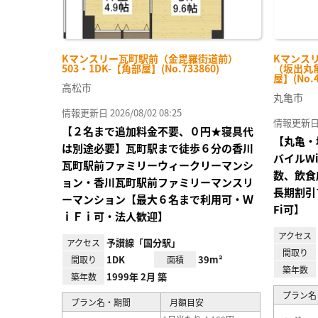
Kマンスリー瓦町駅前（金毘羅街道前）
Kマンスリ
503・1DK-【角部屋】(No.733860)
（坂出丸亀
屋】(No.4
高松市
丸亀市
情報更新日 2026/08/02 08:25
情報更新日 20
【２名まで追加料金不要、０円★寝具代
【丸亀・
は別途必要】瓦町駅まで徒歩６分の香川
バイルW
瓦町駅前ファミリーウィークリーマンシ
数、飲食
ョン・香川瓦町駅前ファミリーマンスリ
長期割引
ーマンション【最大６名まで利用可・Ｗ
Fi可】
ｉＦｉ可・法人歓迎】
アクセス
予讃線「国分駅」
アクセス
間取り
1DK
39m²
間取り
面積
築年数
1999年 2月 築
築年数
プラン名
プラン名・期間
月額目安