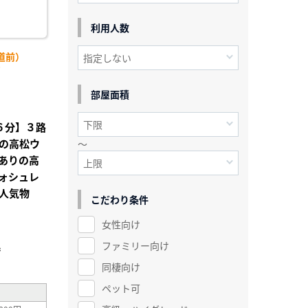
利用人数
道前）
)
部屋面積
歩６分】３路
の高松ウ
～
ありの高
ォシュレ
人気物
こだわり条件
女性向け
ファミリー向け
²
同棲向け
ペット可