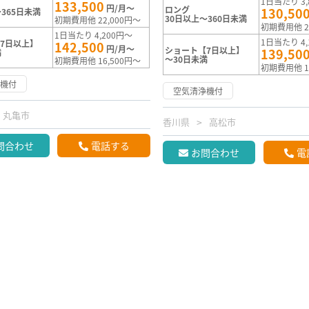
1日当たり 3,
133,500
円/月～
ロング
130,50
365日未満
30日以上～360日未満
初期費用他 22,000円～
初期費用他 2
1日当たり 4,200円～
1日当たり 4,
7日以上】
142,500
円/月～
ショート【7日以上】
139,50
満
～30日未満
初期費用他 16,500円～
初期費用他 1
浄機付
空気清浄機付
丸亀市
香川県
高松市
問合わせ
電話する
お問合わせ
電