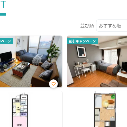
ST
並び順
ンペーン
割引キャンペーン
お気
に入
り登
録