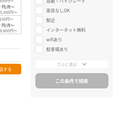
高級・ハイグレード
800円～
0
円/月～
家具なしOK
5,300円～
100円～
駅近
0
円/月～
インターネット無料
9,800円～
wifiあり
駐車場あり
さらに表示
話する