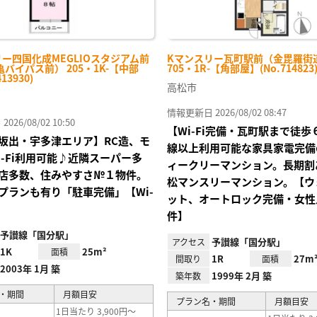
ー四国化成MEGLIOスタジアム前
Kマンスリー瓦町駅前（金毘羅街
バイパス前） 205・1K-【中部
705・1R-【角部屋】(No.714823
13930)
高松市
情報更新日 2026/08/02 08:47
26/08/02 10:50
【Wi-Fi完備・瓦町駅まで徒
坂出・宇多津エリア】RC造、モ
線以上利用可能な家具家電完備
i-Fi利用可能♪近隣スーパー多
ィークリーマンション。長期割
店多数、住みやすさ№１物件。
松マンスリーマンション。【ウ
プランも有り「駐車完備」【Wi-
ット、オートロック完備・女性
件】
予讃線「国分駅」
予讃線「国分駅」
アクセス
1K
25m²
面積
1R
27m
間取り
面積
2003年 1月 築
1999年 2月 築
築年数
・期間
月額目安
プラン名・期間
月額目安
1日当たり 3,900円～