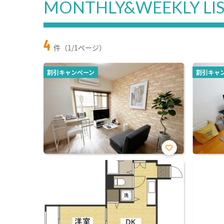
MONTHLY&WEEKLY LI
4
件（1/1ページ）
割引キャンペーン
割引キャ
お気
に入
り登
録