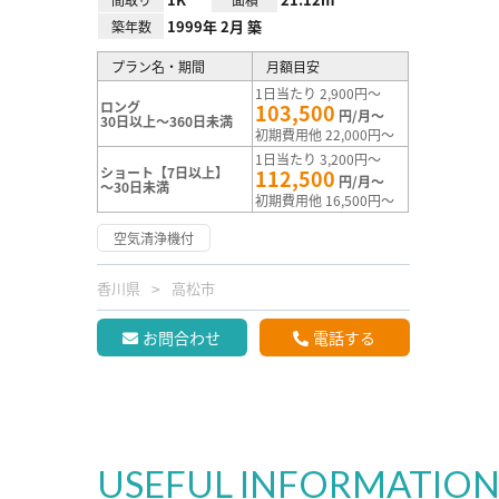
1999年 2月 築
築年数
プラン名・期間
月額目安
1日当たり 2,900円～
ロング
103,500
円/月～
30日以上～360日未満
初期費用他 22,000円～
1日当たり 3,200円～
ショート【7日以上】
112,500
円/月～
～30日未満
初期費用他 16,500円～
空気清浄機付
香川県
高松市
お問合わせ
電話する
USEFUL INFORMATIO