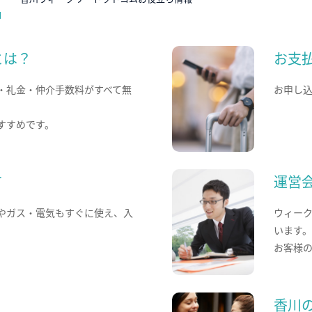
とは？
お支
・礼金・仲介手数料がすべて無
お申し
すすめです。
て
運営
やガス・電気もすぐに使え、入
ウィー
います
お客様
香川