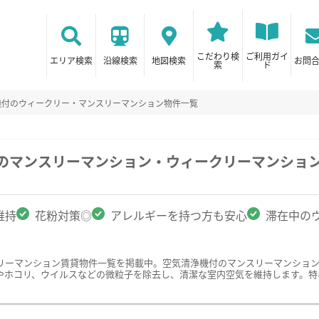
こだわり検
ご利用ガイ
エリア検索
沿線検索
地図検索
お問
索
ド
機付のウィークリー・マンスリーマンション物件一覧
駅のマンスリーマンション・ウィークリーマンショ
維持
花粉対策◎
アレルギーを持つ方も安心
滞在中の
リーマンション賃貸物件一覧を掲載中。空気清浄機付のマンスリーマンショ
やホコリ、ウイルスなどの微粒子を除去し、清潔な室内空気を維持します。特