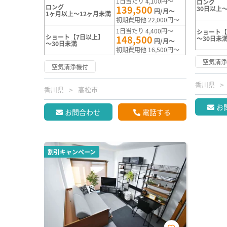
1日当たり 4,100円～
ロング
ロング
139,500
30日以上～
円/月～
1ヶ月以上～12ヶ月未満
初期費用他 22,000円～
1日当たり 4,400円～
ショート【
ショート【7日以上】
148,500
～30日未
円/月～
～30日未満
初期費用他 16,500円～
空気清
空気清浄機付
香川県
香川県
高松市
お
お問合わせ
電話する
割引キャンペーン