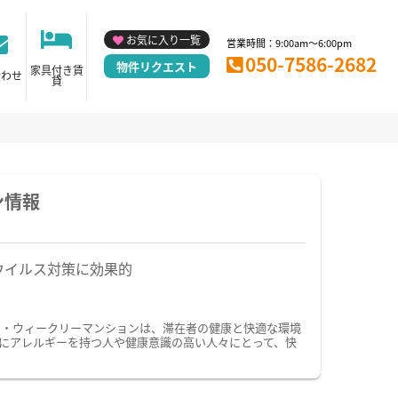
お気に入り一覧
営業時間：9:00am～6:00pm
050-7586-2682
物件リクエスト
家具付き賃
合わせ
貸
ン情報
ウイルス対策に効果的
ン・ウィークリーマンションは、滞在者の健康と快適な環境
にアレルギーを持つ人や健康意識の高い人々にとって、快