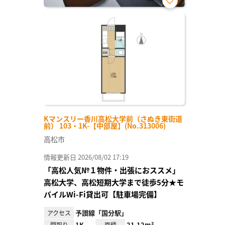
お気
に入
り登
録
Kマンスリー香川高松大学前（さぬき東街道
前） 103・1K-【中部屋】(No.313006)
高松市
情報更新日 2026/08/02 17:19
「高松人気№１物件・出張におススメ」
高松大学、高松短期大学まで徒歩5分★モ
バイルWi-Fi貸出可【駐車場完備】
予讃線「国分駅」
アクセス
1K
21.12m²
間取り
面積