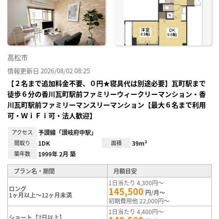
り登
録
高松市
情報更新日 2026/08/02 08:25
【２名まで追加料金不要、０円★寝具代は別途必要】瓦町駅まで
徒歩６分の香川瓦町駅前ファミリーウィークリーマンション・香
川瓦町駅前ファミリーマンスリーマンション【最大６名まで利用
可・ＷｉＦｉ可・法人歓迎】
アクセス
予讃線「讃岐府中駅」
間取り
1DK
面積
39m²
築年数
1999年 2月 築
プラン名・期間
月額目安
1日当たり 4,300円～
ロング
145,500
円/月～
1ヶ月以上～12ヶ月未満
初期費用他 22,000円～
1日当たり 4,400円～
ショート【7日以上】