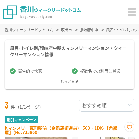
香川ウィークリードットコム
坂出市
讃岐府中駅
風呂･トイレ別の
風呂･トイレ別/讃岐府中駅のマンスリーマンション・ウィー
クリーマンション情報
衛生的で快適
複数名での利用に最適
もっと見る
3
件（1/1ページ）
割引キャンペーン
Kマンスリー瓦町駅前（金毘羅街道前） 503・1DK-【角部
屋】(No.733860)
お気
に入