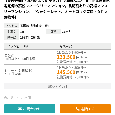
電完備の高松ウィークリーマンション。長期割ありの高松マンス
リーマンション。【ウォシュレット、オートロック完備・女性人
気物件】
アクセス
予讃線「讃岐府中駅」
間取り
1R
面積
27m²
築年数
1999年 2月 築
プラン名・期間
月額目安
1日当たり 3,900円～
ロング
133,500
円/月～
30日以上～360日未満
初期費用他 25,300円～
1日当たり 4,300円～
ショート【7日以上】
145,500
円/月～
～30日未満
初期費用他 19,800円～
風呂･トイレ別
香川県
高松市
お問合わせ
電話する