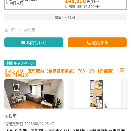
148,500
円/月～
～30日未満
初期費用他 16,500円～
風呂･トイレ別
香川県
高松市
お問合わせ
電話する
割引キャンペーン
Kマンスリー瓦町駅前（金毘羅街道前） 705・1R-【角部屋】
(No.714823)
お気
に入
り登
録
高松市
情報更新日 2026/08/02 08:47
【Wi-Fi完備・瓦町駅まで徒歩６分】３路線以上利用可能な家具家