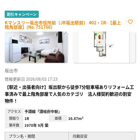
割引キャンペーン
Kマンスリー坂出市役所前（JR坂出駅前） 402・1R-【最上
階角部屋】(No.751766)
お気
に入
り登
録
坂出市
情報更新日 2026/08/02 17:23
【駅近・出張者向け】坂出駅から徒歩7分駐車場ありリフォーム工
事済みで最上階角部屋で人気のカテゴリ 法人様契約歓迎の割安
物件！
アクセス
予讃線「讃岐府中駅」
間取り
1R
面積
16.87m²
築年数
1970年 9月 築
プラン名・期間
月額目安