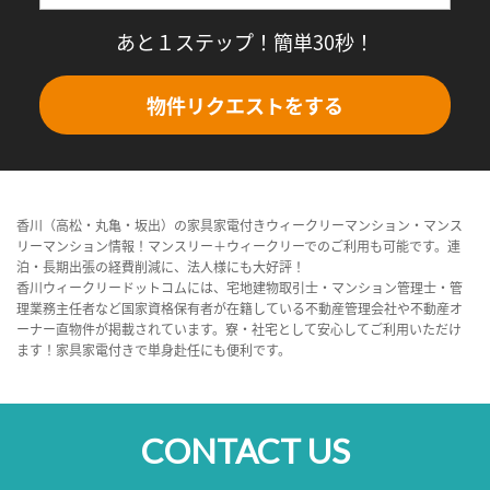
あと１ステップ！簡単30秒！
物件リクエストをする
香川（高松・丸亀・坂出）の家具家電付きウィークリーマンション・マンス
リーマンション情報！マンスリー＋ウィークリーでのご利用も可能です。連
泊・長期出張の経費削減に、法人様にも大好評！
香川ウィークリードットコムには、宅地建物取引士・マンション管理士・管
理業務主任者など国家資格保有者が在籍している不動産管理会社や不動産オ
ーナー直物件が掲載されています。寮・社宅として安心してご利用いただけ
ます！家具家電付きで単身赴任にも便利です。
CONTACT US