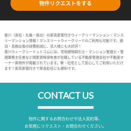
物件リクエストをする
香川（高松・丸亀・坂出）の家具家電付きウィークリーマンション・マンス
リーマンション情報！マンスリー＋ウィークリーでのご利用も可能です。連
泊・長期出張の経費削減に、法人様にも大好評！
香川ウィークリードットコムには、宅地建物取引士・マンション管理士・管
理業務主任者など国家資格保有者が在籍している不動産管理会社や不動産オ
ーナー直物件が掲載されています。寮・社宅として安心してご利用いただけ
ます！家具家電付きで単身赴任にも便利です。
CONTACT US
物件に関するお問合わせや法人契約等、
お気軽にリクエスト・お問合わせください。