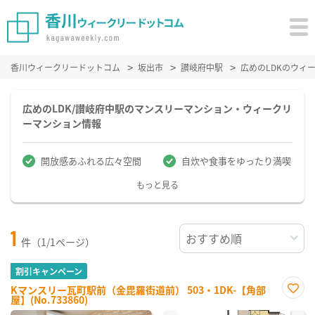
香川ウィークリードットコム
坂出市
讃岐府中駅
広めのLDKのウィ
広めのLDK/讃岐府中駅のマンスリーマンション・ウィークリ
ーマンション情報
開放感あふれる広々空間
自炊や食事をゆったり満喫
もっと見る
1
件（1/1ページ）
割引キャンペーン
Kマンスリー瓦町駅前（金毘羅街道前） 503・1DK-【角部
屋】(No.733860)
お気
に入