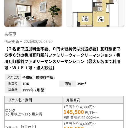
り登
録
高松市
情報更新日 2026/08/02 08:25
【２名まで追加料金不要、０円★寝具代は別途必要】瓦町駅まで
徒歩６分の香川瓦町駅前ファミリーウィークリーマンション・香
川瓦町駅前ファミリーマンスリーマンション【最大６名まで利用
可・ＷｉＦｉ可・法人歓迎】
アクセス
予讃線「讃岐府中駅」
間取り
1DK
面積
39m²
築年数
1999年 2月 築
プラン名・期間
月額目安
1日当たり 4,300円～
ロング
145,500
円/月～
1ヶ月以上～12ヶ月未満
初期費用他 22,000円～
1日当たり 4,400円～
ショート【7日以上】