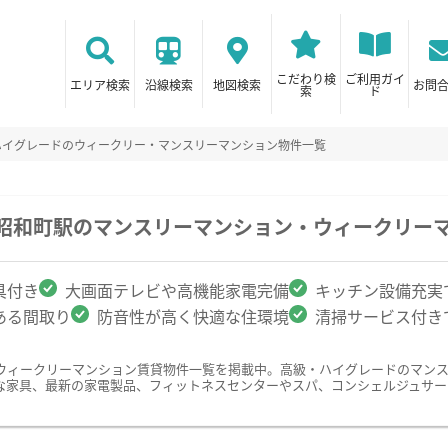
こだわり検
ご利用ガイ
エリア検索
沿線検索
地図検索
お問
索
ド
ハイグレードのウィークリー・マンスリーマンション物件一覧
/昭和町駅のマンスリーマンション・ウィークリー
具付き
大画面テレビや高機能家電完備
キッチン設備充実
ある間取り
防音性が高く快適な住環境
清掃サービス付き
ウィークリーマンション賃貸物件一覧を掲載中。高級・ハイグレードのマン
な家具、最新の家電製品、フィットネスセンターやスパ、コンシェルジュサー