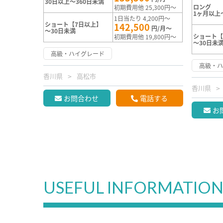
30日以上～360日未満
ロング
初期費用他 25,300円～
1ヶ月以上
1日当たり 4,200円～
ショート【7日以上】
142,500
円/月～
～30日未満
ショート【
初期費用他 19,800円～
～30日未
高級・ハイグレード
高級・
香川県
高松市
香川県
お問合わせ
電話する
お
USEFUL INFORMATIO