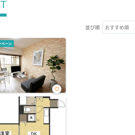
ST
並び順
ンペーン
お気
に入
り登
録