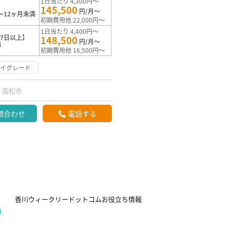
1日当たり 4,300円～
145,500
円/月～
～12ヶ月未満
初期費用他 22,000円～
1日当たり 4,400円～
7日以上】
148,500
円/月～
満
初期費用他 16,500円～
ハイグレード
高松市
問合わせ
電話する
N
香川ウィークリードットコムお役立ち情報