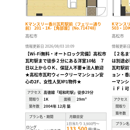
Kマンスリー香川瓦町駅前（フェリー通り
Kマンス
前） 201・1K-【角部屋】(No.714748)
503・1D
高松市
高松市
情報更新日 2026/08/03 10:09
情報更新日 20
【Wi-Fi無料・オートロック完備】高松市
【２名ま
瓦町駅まで徒歩２分にある洋室10帖 ７
は別途必
日以上からＯＫ、保証人不要★法人歓迎
瓦町駅前
★高松市瓦町ウィークリーマンション安
ョン・香
心の2F、女性人気№1物件★
ーマンシ
ｉＦｉ可
高徳線「昭和町駅」徒歩29分
アクセス
1K
29m²
間取り
面積
アクセス
2004年 12月 築
築年数
間取り
築年数
プラン名・期間
月額目安
1日当たり 3,900円～
プラン名
ロング
133,500
円/月～