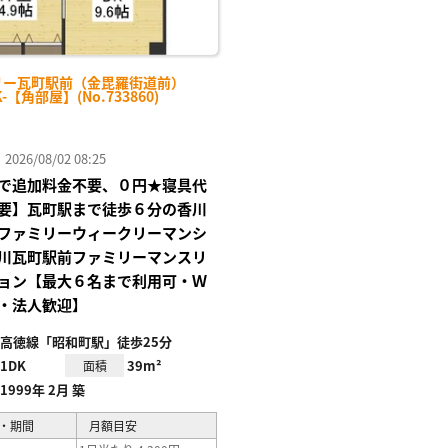
リー瓦町駅前（金毘羅街道前）
K-【角部屋】(No.733860)
26/08/02 08:25
で追加料金不要、０円★寝具代
要】瓦町駅まで徒歩６分の香川
ファミリーウィークリーマンシ
川瓦町駅前ファミリーマンスリ
ョン【最大６名まで利用可・Ｗ
・法人歓迎】
高徳線「昭和町駅」徒歩25分
1DK
39m²
面積
1999年 2月 築
・期間
月額目安