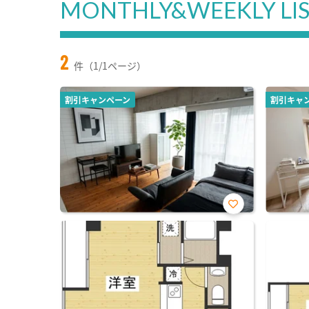
MONTHLY&WEEKLY LI
2
件（1/1ページ）
割引キャンペーン
割引キャ
お気
に入
り登
録