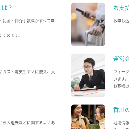
とは？
お支
・礼金・仲介手数料がすべて無
お申し
すすめです。
て
運営
やガス・電気もすぐに使え、入
ウィー
います
お客様
香川
から入退去などに関するよくあ
地域情