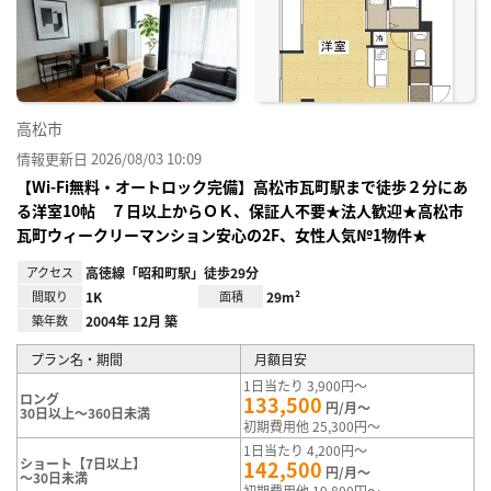
り登
録
高松市
情報更新日 2026/08/03 10:09
【Wi-Fi無料・オートロック完備】高松市瓦町駅まで徒歩２分にあ
る洋室10帖 ７日以上からＯＫ、保証人不要★法人歓迎★高松市
瓦町ウィークリーマンション安心の2F、女性人気№1物件★
アクセス
高徳線「昭和町駅」徒歩29分
間取り
1K
面積
29m²
築年数
2004年 12月 築
プラン名・期間
月額目安
1日当たり 3,900円～
ロング
133,500
円/月～
30日以上～360日未満
初期費用他 25,300円～
1日当たり 4,200円～
ショート【7日以上】
142,500
円/月～
～30日未満
初期費用他 19,800円～