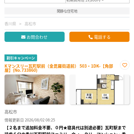
閑静な住宅地
香川県
高松市
お問合わせ
電話する
割引キャンペーン
Kマンスリー瓦町駅前（金毘羅街道前） 503・1DK-【角部
屋】(No.733860)
お気
に入
り登
録
高松市
情報更新日 2026/08/02 08:25
【２名まで追加料金不要、０円★寝具代は別途必要】瓦町駅まで
徒歩６分の香川瓦町駅前ファミリーウィークリーマンション・香