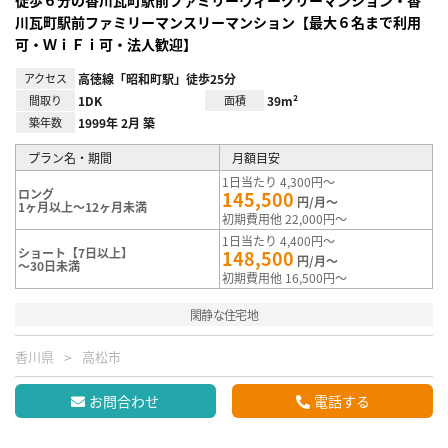
川瓦町駅前ファミリーマンスリーマンション【最大６名まで利用
可・ＷｉＦｉ可・法人歓迎】
アクセス
高徳線「昭和町駅」徒歩25分
間取り
1DK
面積
39m²
築年数
1999年 2月 築
プラン名・期間
月額目安
1日当たり 4,300円～
ロング
145,500
円/月～
1ヶ月以上～12ヶ月未満
初期費用他 22,000円～
1日当たり 4,400円～
ショート【7日以上】
148,500
円/月～
～30日未満
初期費用他 16,500円～
閑静な住宅地
香川県
高松市
お問合わせ
電話する