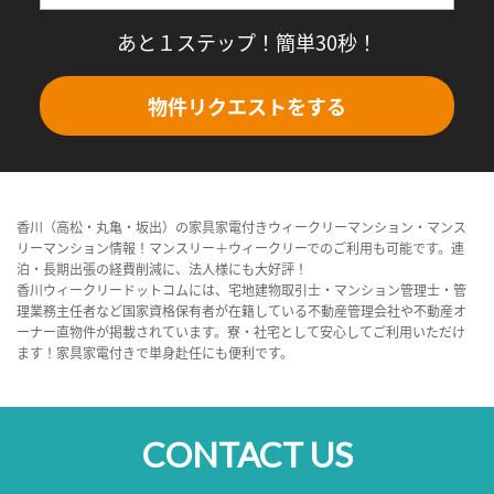
あと１ステップ！簡単30秒！
物件リクエストをする
香川（高松・丸亀・坂出）の家具家電付きウィークリーマンション・マンス
リーマンション情報！マンスリー＋ウィークリーでのご利用も可能です。連
泊・長期出張の経費削減に、法人様にも大好評！
香川ウィークリードットコムには、宅地建物取引士・マンション管理士・管
理業務主任者など国家資格保有者が在籍している不動産管理会社や不動産オ
ーナー直物件が掲載されています。寮・社宅として安心してご利用いただけ
ます！家具家電付きで単身赴任にも便利です。
CONTACT US