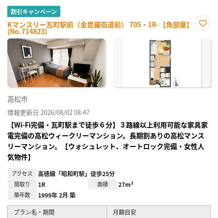
割引キャンペーン
Kマンスリー瓦町駅前（金毘羅街道前） 705・1R-【角部屋】
(No.714823)
お気
に入
り登
録
高松市
情報更新日 2026/08/02 08:47
【Wi-Fi完備・瓦町駅まで徒歩６分】３路線以上利用可能な家具家
電完備の高松ウィークリーマンション。長期割ありの高松マンス
リーマンション。【ウォシュレット、オートロック完備・女性人
気物件】
アクセス
高徳線「昭和町駅」徒歩25分
間取り
1R
面積
27m²
築年数
1999年 2月 築
プラン名・期間
月額目安