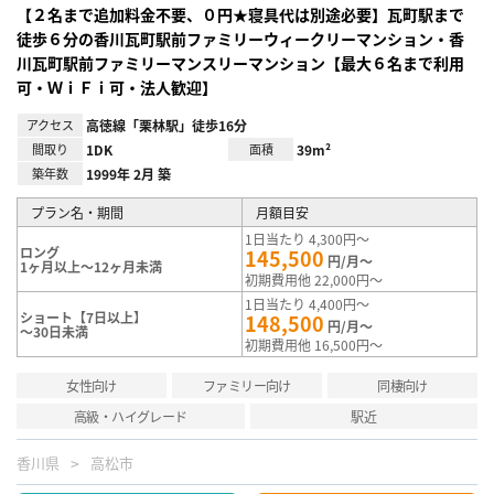
【２名まで追加料金不要、０円★寝具代は別途必要】瓦町駅まで
徒歩６分の香川瓦町駅前ファミリーウィークリーマンション・香
川瓦町駅前ファミリーマンスリーマンション【最大６名まで利用
可・ＷｉＦｉ可・法人歓迎】
アクセス
高徳線「栗林駅」徒歩16分
間取り
1DK
面積
39m²
築年数
1999年 2月 築
プラン名・期間
月額目安
1日当たり 4,300円～
ロング
145,500
円/月～
1ヶ月以上～12ヶ月未満
初期費用他 22,000円～
1日当たり 4,400円～
ショート【7日以上】
148,500
円/月～
～30日未満
初期費用他 16,500円～
女性向け
ファミリー向け
同棲向け
高級・ハイグレード
駅近
香川県
高松市