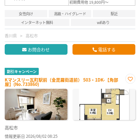
初期費用他 19,800円～
女性向け
高級・ハイグレード
駅近
インターネット無料
wifiあり
香川県
高松市
お問合わせ
電話する
割引キャンペーン
Kマンスリー瓦町駅前（金毘羅街道前） 503・1DK-【角部
屋】(No.733860)
お気
に入
り登
録
高松市
情報更新日 2026/08/02 08:25