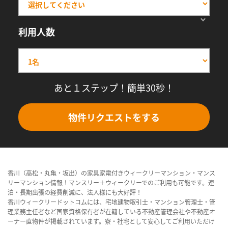
利用人数
あと１ステップ！簡単30秒！
物件リクエストをする
香川（高松・丸亀・坂出）の家具家電付きウィークリーマンション・マンス
リーマンション情報！マンスリー＋ウィークリーでのご利用も可能です。連
泊・長期出張の経費削減に、法人様にも大好評！
香川ウィークリードットコムには、宅地建物取引士・マンション管理士・管
理業務主任者など国家資格保有者が在籍している不動産管理会社や不動産オ
ーナー直物件が掲載されています。寮・社宅として安心してご利用いただけ