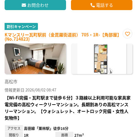
お問合わせ
電話する
割引キャンペーン
Kマンスリー瓦町駅前（金毘羅街道前） 705・1R-【角部屋】
(No.714823)
お気
に入
り登
録
高松市
情報更新日 2026/08/02 08:47
【Wi-Fi完備・瓦町駅まで徒歩６分】３路線以上利用可能な家具家
電完備の高松ウィークリーマンション。長期割ありの高松マンス
リーマンション。【ウォシュレット、オートロック完備・女性人
気物件】
アクセス
高徳線「栗林駅」徒歩16分
間取り
1R
面積
27m²