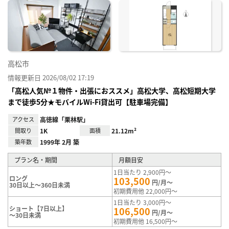
に入
り登
録
高松市
情報更新日 2026/08/02 17:19
「高松人気№１物件・出張におススメ」高松大学、高松短期大学
まで徒歩5分★モバイルWi-Fi貸出可【駐車場完備】
アクセス
高徳線「栗林駅」
間取り
1K
面積
21.12m²
築年数
1999年 2月 築
プラン名・期間
月額目安
1日当たり 2,900円～
ロング
103,500
円/月～
30日以上～360日未満
初期費用他 22,000円～
1日当たり 3,000円～
ショート【7日以上】
106,500
円/月～
～30日未満
初期費用他 16,500円～