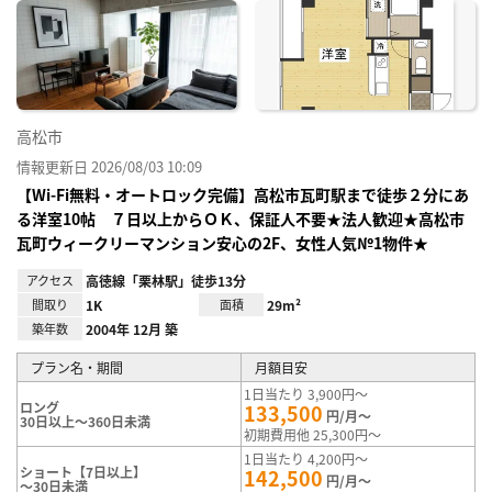
に入
り登
録
高松市
情報更新日 2026/08/03 10:09
【Wi-Fi無料・オートロック完備】高松市瓦町駅まで徒歩２分にあ
る洋室10帖 ７日以上からＯＫ、保証人不要★法人歓迎★高松市
瓦町ウィークリーマンション安心の2F、女性人気№1物件★
アクセス
高徳線「栗林駅」徒歩13分
間取り
1K
面積
29m²
築年数
2004年 12月 築
プラン名・期間
月額目安
1日当たり 3,900円～
ロング
133,500
円/月～
30日以上～360日未満
初期費用他 25,300円～
1日当たり 4,200円～
ショート【7日以上】
142,500
円/月～
～30日未満