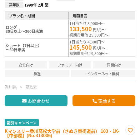
築年数
1999年 2月 築
プラン名・期間
月額目安
1日当たり 3,900円～
ロング
133,500
円/月～
30日以上～360日未満
初期費用他 25,300円～
1日当たり 4,300円～
ショート【7日以上】
145,500
円/月～
～30日未満
初期費用他 19,800円～
女性向け
ファミリー向け
同棲向け
駅近
インターネット無料
香川県
高松市
お問合わせ
電話する
割引キャンペーン
Kマンスリー香川高松大学前（さぬき東街道前） 103・1K-
【中部屋】(No.313006)
お気