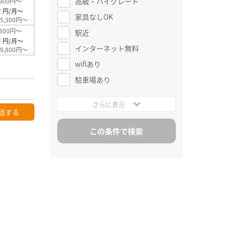
高級・ハイグレード
900円～
0
円/月～
家具なしOK
5,300円～
300円～
駅近
0
円/月～
インターネット無料
9,800円～
wifiあり
駐車場あり
さらに表示
話する