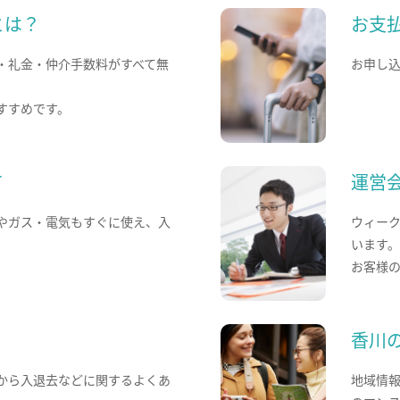
とは？
お支
・礼金・仲介手数料がすべて無
お申し
すすめです。
て
運営
やガス・電気もすぐに使え、入
ウィー
います
お客様
香川
から入退去などに関するよくあ
地域情