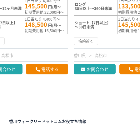
1日当たり 4,300円～
1日当たり 3,
ロング
145,500
133,50
円/月～
～12ヶ月未満
30日以上～360日未満
初期費用他 22,000円～
初期費用他 2
1日当たり 4,400円～
1日当たり 4,
7日以上】
ショート【7日以上】
148,500
145,50
円/月～
満
～30日未満
初期費用他 16,500円～
初期費用他 1
く
病院近く
高松市
香川県
高松市
問合わせ
電話する
お問合わせ
電
N
香川ウィークリードットコムお役立ち情報