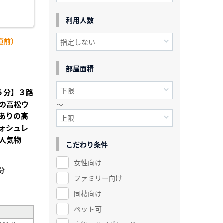
利用人数
道前）
)
部屋面積
歩６分】３路
の高松ウ
～
ありの高
ォシュレ
人気物
こだわり条件
女性向け
分
ファミリー向け
²
同棲向け
ペット可