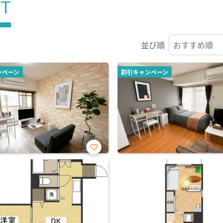
ST
並び順
ンペーン
割引キャンペーン
お気
に入
り登
録