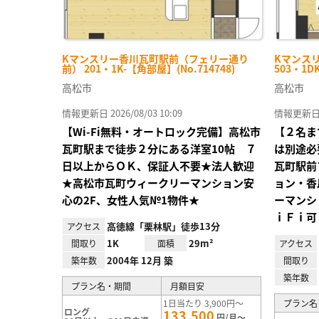
Kマンスリー香川瓦町駅前（フェリー通り
Kマンス
前） 201・1K-【角部屋】(No.714748)
503・1D
高松市
高松市
情報更新日 2026/08/03 10:09
情報更新日 20
【Wi-Fi無料・オートロック完備】高松市
【２名ま
瓦町駅まで徒歩２分にある洋室10帖 ７
は別途必
日以上からＯＫ、保証人不要★法人歓迎
瓦町駅前
★高松市瓦町ウィークリーマンション安
ョン・香
心の2F、女性人気№1物件★
ーマンシ
ｉＦｉ可
高徳線「栗林駅」徒歩13分
アクセス
1K
29m²
間取り
面積
アクセス
2004年 12月 築
築年数
間取り
築年数
プラン名・期間
月額目安
1日当たり 3,900円～
プラン名
ロング
133,500
円/月～