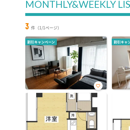
MONTHLY&WEEKLY LI
3
件（1/1ページ）
割引キャンペーン
割引キャ
お気
に入
り登
録