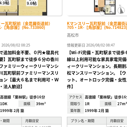
リー瓦町駅前（金毘羅街道前）
Kマンスリー瓦町駅前（金毘羅街
K-【角部屋】(No.733860)
705・1R-【角部屋】(No.714823
高松市
26/08/02 08:25
情報更新日 2026/08/02 08:47
で追加料金不要、０円★寝具代
【Wi-Fi完備・瓦町駅まで徒
要】瓦町駅まで徒歩６分の香川
線以上利用可能な家具家電完備
ファミリーウィークリーマンシ
ィークリーマンション。長期割
川瓦町駅前ファミリーマンスリ
松マンスリーマンション。【ウ
ョン【最大６名まで利用可・Ｗ
ット、オートロック完備・女性
・法人歓迎】
件】
高徳線「栗林駅」徒歩16分
高徳線「栗林駅」徒歩16
アクセス
1DK
39m²
1R
27m
面積
間取り
面積
1999年 2月 築
1999年 2月 築
築年数
・期間
月額目安
プラン名・期間
月額目安