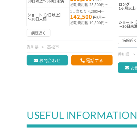
30日以上～360日未満
ロング
初期費用他 25,300円～
1ヶ月以上
1日当たり 4,200円～
ショート【7日以上】
142,500
円/月～
～30日未満
ショート【
初期費用他 19,800円～
～30日未
病院近く
病院近
香川県
高松市
香川県
お問合わせ
電話する
お
USEFUL INFORMATIO