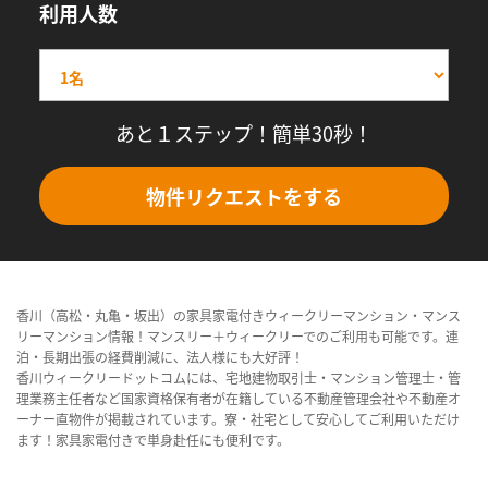
利用人数
あと１ステップ！簡単30秒！
物件リクエストをする
香川（高松・丸亀・坂出）の家具家電付きウィークリーマンション・マンス
リーマンション情報！マンスリー＋ウィークリーでのご利用も可能です。連
泊・長期出張の経費削減に、法人様にも大好評！
香川ウィークリードットコムには、宅地建物取引士・マンション管理士・管
理業務主任者など国家資格保有者が在籍している不動産管理会社や不動産オ
ーナー直物件が掲載されています。寮・社宅として安心してご利用いただけ
ます！家具家電付きで単身赴任にも便利です。