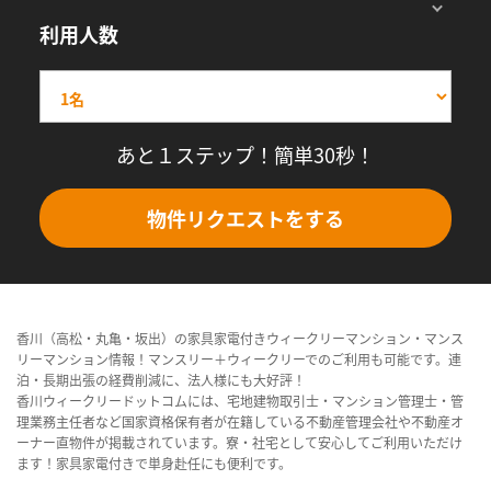
利用人数
あと１ステップ！簡単30秒！
物件リクエストをする
香川（高松・丸亀・坂出）の家具家電付きウィークリーマンション・マンス
リーマンション情報！マンスリー＋ウィークリーでのご利用も可能です。連
泊・長期出張の経費削減に、法人様にも大好評！
香川ウィークリードットコムには、宅地建物取引士・マンション管理士・管
理業務主任者など国家資格保有者が在籍している不動産管理会社や不動産オ
ーナー直物件が掲載されています。寮・社宅として安心してご利用いただけ
ます！家具家電付きで単身赴任にも便利です。