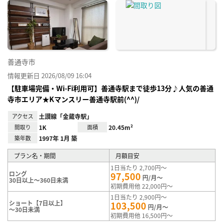
に入
り登
録
善通寺市
情報更新日 2026/08/09 16:04
【駐車場完備・Wi-Fi利用可】善通寺駅まで徒歩13分♪人気の善通
寺市エリア★Kマンスリー善通寺駅前(^^)/
アクセス
土讃線「金蔵寺駅」
間取り
1K
面積
20.45m²
築年数
1997年 1月 築
プラン名・期間
月額目安
1日当たり 2,700円～
ロング
97,500
円/月～
30日以上～360日未満
初期費用他 22,000円～
1日当たり 2,900円～
ショート【7日以上】
103,500
円/月～
～30日未満
初期費用他 16,500円～