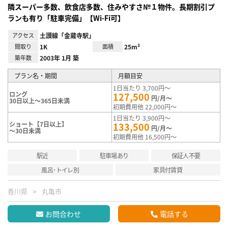
隣スーパー多数、飲食店多数、住みやすさ№１物件。長期割引プ
ランも有り「駐車完備」【Wi-Fi可】
アクセス
土讃線「金蔵寺駅」
間取り
1K
面積
25m²
築年数
2003年 1月 築
プラン名・期間
月額目安
1日当たり 3,700円～
ロング
127,500
円/月～
30日以上～365日未満
初期費用他 22,000円～
1日当たり 3,900円～
ショート【7日以上】
133,500
円/月～
～30日未満
初期費用他 16,500円～
駅近
駐車場あり
保証人不要
風呂･トイレ別
家具付賃貸
香川県
丸亀市
お問合わせ
電話する