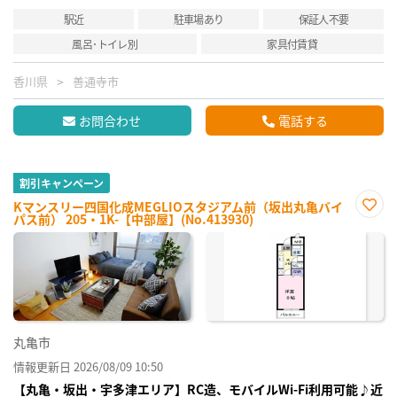
駅近
駐車場あり
保証人不要
風呂･トイレ別
家具付賃貸
香川県
善通寺市
お問合わせ
電話する
割引キャンペーン
Kマンスリー四国化成MEGLIOスタジアム前（坂出丸亀バイ
パス前） 205・1K-【中部屋】(No.413930)
お気
に入
り登
録
丸亀市
情報更新日 2026/08/09 10:50
【丸亀・坂出・宇多津エリア】RC造、モバイルWi-Fi利用可能♪近