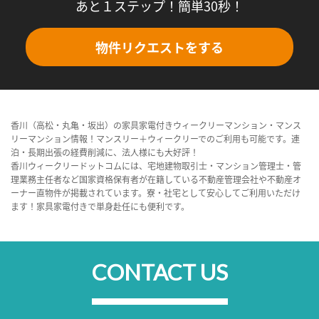
あと１ステップ！簡単30秒！
物件リクエストをする
香川（高松・丸亀・坂出）の家具家電付きウィークリーマンション・マンス
リーマンション情報！マンスリー＋ウィークリーでのご利用も可能です。連
泊・長期出張の経費削減に、法人様にも大好評！
香川ウィークリードットコムには、宅地建物取引士・マンション管理士・管
理業務主任者など国家資格保有者が在籍している不動産管理会社や不動産オ
ーナー直物件が掲載されています。寮・社宅として安心してご利用いただけ
ます！家具家電付きで単身赴任にも便利です。
CONTACT US