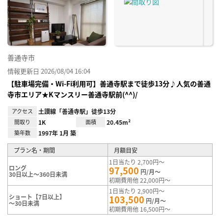
り登
録
善通寺市
情報更新日 2026/08/04 16:04
【駐車場完備・Wi-Fi利用可】善通寺駅まで徒歩13分♪人気の善通
寺市エリア★Kマンスリー善通寺駅前(^^)/
アクセス
土讃線「善通寺駅」徒歩13分
間取り
1K
面積
20.45m²
築年数
1997年 1月 築
プラン名・期間
月額目安
1日当たり 2,700円～
ロング
97,500
円/月～
30日以上～360日未満
初期費用他 22,000円～
1日当たり 2,900円～
ショート【7日以上】
103,500
円/月～
～30日未満
初期費用他 16,500円～