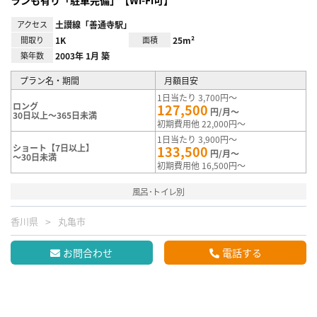
アクセス
土讃線「善通寺駅」
間取り
1K
面積
25m²
築年数
2003年 1月 築
プラン名・期間
月額目安
1日当たり 3,700円～
ロング
127,500
円/月～
30日以上～365日未満
初期費用他 22,000円～
1日当たり 3,900円～
ショート【7日以上】
133,500
円/月～
～30日未満
初期費用他 16,500円～
風呂･トイレ別
香川県
丸亀市
お問合わせ
電話する