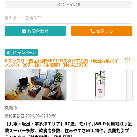
風呂･トイレ別
香川県
善通寺市
お問合わせ
電話する
割引キャンペーン
Kマンスリー四国化成MEGLIOスタジアム前（坂出丸亀バイ
パス前） 205・1K-【中部屋】(No.413930)
お気
に入
り登
録
丸亀市
情報更新日 2026/08/02 10:50
【丸亀・坂出・宇多津エリア】RC造、モバイルWi-Fi利用可能♪近
隣スーパー多数、飲食店多数、住みやすさ№１物件。長期割引プ
ランも有り「駐車完備」【Wi-Fi可】