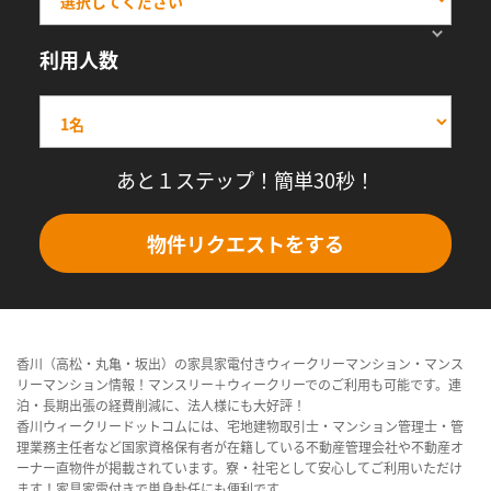
利用人数
あと１ステップ！簡単30秒！
物件リクエストをする
香川（高松・丸亀・坂出）の家具家電付きウィークリーマンション・マンス
リーマンション情報！マンスリー＋ウィークリーでのご利用も可能です。連
泊・長期出張の経費削減に、法人様にも大好評！
香川ウィークリードットコムには、宅地建物取引士・マンション管理士・管
理業務主任者など国家資格保有者が在籍している不動産管理会社や不動産オ
ーナー直物件が掲載されています。寮・社宅として安心してご利用いただけ
ます！家具家電付きで単身赴任にも便利です。