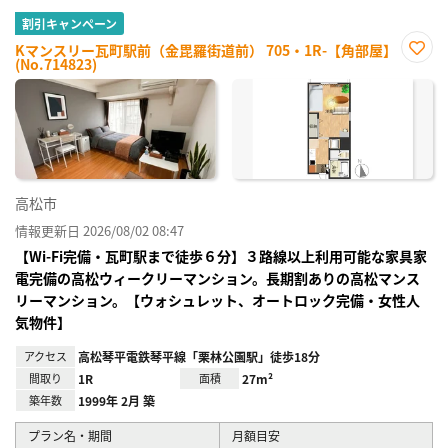
割引キャンペーン
Kマンスリー瓦町駅前（金毘羅街道前） 705・1R-【角部屋】
(No.714823)
お気
に入
り登
録
高松市
情報更新日 2026/08/02 08:47
【Wi-Fi完備・瓦町駅まで徒歩６分】３路線以上利用可能な家具家
電完備の高松ウィークリーマンション。長期割ありの高松マンス
リーマンション。【ウォシュレット、オートロック完備・女性人
気物件】
アクセス
高松琴平電鉄琴平線「栗林公園駅」徒歩18分
間取り
1R
面積
27m²
築年数
1999年 2月 築
プラン名・期間
月額目安