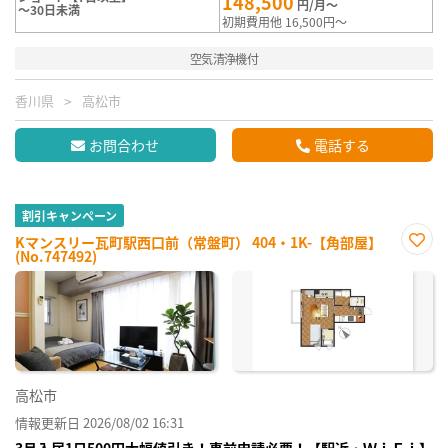
148,500
円/月～
～30日未満
初期費用他 16,500円～
空気清浄機付
香川県
高松市
お問合わせ
電話する
割引キャンペーン
Kマンスリー瓦町駅西口前（常盤町） 404・1K-【角部屋】
(No.747492)
お気
に入
り登
録
高松市
情報更新日 2026/08/02 16:31
3月入居1日500円大幅値引き！事前申請必要！【駅近・ＷｉＦｉ】