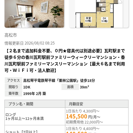
り登
録
高松市
情報更新日 2026/08/02 08:25
【２名まで追加料金不要、０円★寝具代は別途必要】瓦町駅まで
徒歩６分の香川瓦町駅前ファミリーウィークリーマンション・香
川瓦町駅前ファミリーマンスリーマンション【最大６名まで利用
可・ＷｉＦｉ可・法人歓迎】
アクセス
高松琴平電鉄琴平線「栗林公園駅」徒歩18分
間取り
1DK
面積
39m²
築年数
1999年 2月 築
プラン名・期間
月額目安
1日当たり 4,300円～
ロング
145,500
円/月～
1ヶ月以上～12ヶ月未満
初期費用他 22,000円～
1日当たり 4,400円～
ショート【7日以上】