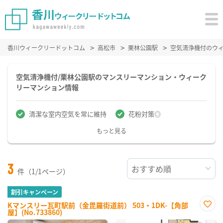
香川ウィークリードットコム
高松市
栗林公園駅
空気清浄機付のウ
空気清浄機付/栗林公園駅のマンスリーマンション・ウィーク
リーマンション情報
清潔な室内空気を常に維持
花粉対策◎
もっと見る
3
件（1/1ページ）
割引キャンペーン
Kマンスリー瓦町駅前（金毘羅街道前） 503・1DK-【角部
屋】(No.733860)
お気
に入