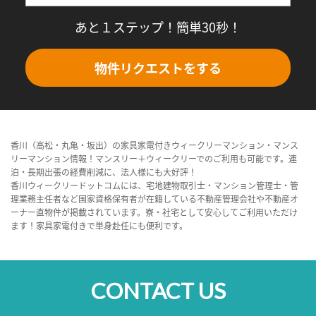
あと１ステップ！簡単30秒！
物件リクエストをする
香川（高松・丸亀・坂出）の家具家電付きウィークリーマンション・マンス
リーマンション情報！マンスリー＋ウィークリーでのご利用も可能です。連
泊・長期出張の経費削減に、法人様にも大好評！
香川ウィークリードットコムには、宅地建物取引士・マンション管理士・管
理業務主任者など国家資格保有者が在籍している不動産管理会社や不動産オ
ーナー直物件が掲載されています。寮・社宅として安心してご利用いただけ
ます！家具家電付きで単身赴任にも便利です。
CONTACT US