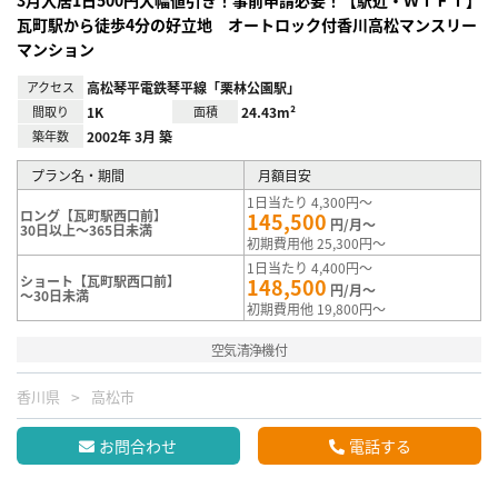
瓦町駅から徒歩4分の好立地 オートロック付香川高松マンスリー
マンション
アクセス
高松琴平電鉄琴平線「栗林公園駅」
間取り
1K
面積
24.43m²
築年数
2002年 3月 築
プラン名・期間
月額目安
1日当たり 4,300円～
ロング【瓦町駅西口前】
145,500
円/月～
30日以上～365日未満
初期費用他 25,300円～
1日当たり 4,400円～
ショート【瓦町駅西口前】
148,500
円/月～
～30日未満
初期費用他 19,800円～
空気清浄機付
香川県
高松市
お問合わせ
電話する