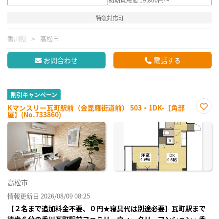
特急対応可
香川県
高松市
お問合わせ
電話する
割引キャンペーン
Kマンスリー瓦町駅前（金毘羅街道前） 503・1DK-【角部
屋】(No.733860)
お気
に入
り登
録
高松市
情報更新日 2026/08/09 08:25
【２名まで追加料金不要、０円★寝具代は別途必要】瓦町駅まで
徒歩６分の香川瓦町駅前ファミリーウィークリーマンション・香