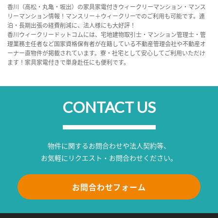
香川（高松・丸亀・坂出）の家具家電付きウィークリーマンション・マンス
リーマンション情報！マンスリー＋ウィークリーでのご利用も可能です。連
泊・長期出張の経費削減に、法人様にも大好評！
香川ウィークリードットコムには、宅地建物取引士・マンション管理士・管
理業務主任者など国家資格保有者が在籍している不動産管理会社や不動産オ
ーナー直物件が掲載されています。寮・社宅として安心してご利用いただけ
ます！家具家電付きで単身赴任にも便利です。
CONTACT US
物件に関するお問合わせや法人契約等、
お気軽にリクエスト・お問合わせください。
お問合わせフォーム