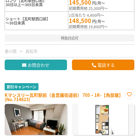
ロング【瓦町駅西口前】
145,500
円/月～
30日以上～365日未満
初期費用他 25,300円～
1日当たり 4,400円～
ショート【瓦町駅西口前】
148,500
円/月～
～30日未満
初期費用他 19,800円～
特急対応可
香川県
高松市
お問合わせ
電話する
割引キャンペーン
Kマンスリー瓦町駅前（金毘羅街道前） 705・1R-【角部屋】
(No.714823)
お気
に入
り登
録