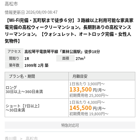
高松市
情報更新日 2026/08/09 08:47
【Wi-Fi完備・瓦町駅まで徒歩６分】３路線以上利用可能な家具家
電完備の高松ウィークリーマンション。長期割ありの高松マンス
リーマンション。【ウォシュレット、オートロック完備・女性人
気物件】
アクセス
高松琴平電鉄琴平線「栗林公園駅」徒歩18分
間取り
1R
面積
27m²
築年数
1999年 2月 築
プラン名・期間
月額目安
1日当たり 3,900円～
ロング
133,500
円/月～
30日以上～360日未満
初期費用他 25,300円～
1日当たり 4,300円～
ショート【7日以上】
145,500
円/月～
～30日未満
初期費用他 19,800円～
特急対応可
香川県
高松市